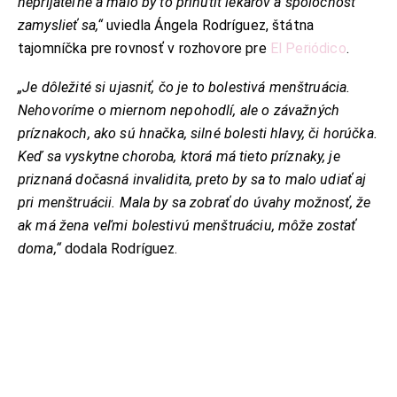
neprijateľné a malo by to prinútiť lekárov a spoločnosť
zamyslieť sa,“
uviedla Ángela Rodríguez, štátna
tajomníčka pre rovnosť v rozhovore pre
El Periódico
.
„Je dôležité si ujasniť, čo je to bolestivá menštruácia.
Nehovoríme o miernom nepohodlí, ale o závažných
príznakoch, ako sú hnačka, silné bolesti hlavy, či horúčka.
Keď sa vyskytne choroba, ktorá má tieto príznaky, je
priznaná dočasná invalidita, preto by sa to malo udiať aj
pri menštruácii. Mala by sa zobrať do úvahy možnosť, že
ak má žena veľmi bolestivú menštruáciu, môže zostať
doma,“
dodala Rodríguez.