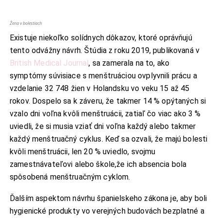
Žena v bolestiach
Existuje niekoľko solídnych dôkazov, ktoré oprávňujú
tento odvážny návrh. Štúdia z roku 2019, publikovaná v
British Medical Journal
, sa zamerala na to, ako
symptómy súvisiace s menštruáciou ovplyvnili prácu a
vzdelanie 32 748 žien v Holandsku vo veku 15 až 45
rokov. Dospelo sa k záveru, že takmer 14 % opýtaných si
vzalo dni voľna kvôli menštruácii, zatiaľ čo viac ako 3 %
uviedli, že si musia vziať dni voľna každý alebo takmer
každý menštruačný cyklus. Keď sa ozvali, že majú bolesti
kvôli menštruácii, len 20 % uviedlo, svojmu
zamestnávateľovi alebo škole,že ich absencia bola
spôsobená menštruačným cyklom.
Ďalším aspektom návrhu španielskeho zákona je, aby boli
KONTAKT
hygienické produkty vo verejných budovách bezplatné a
ADRESA: