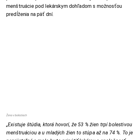
menštruácie pod lekárskym dohľadom s možnosťou
predĺženia na päť dní.
Žena v bolestiach
„Existuje štúdia, ktorá hovorí, že 53 % žien trpí bolestivou
menštruáciou a u mladých žien to stúpa až na 74 %. To je