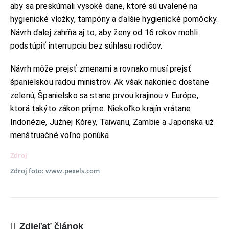
aby sa preskúmali vysoké dane, ktoré sú uvalené na
Jantárová 30, Košice
hygienické vložky, tampóny a ďalšie hygienické pomôcky.
TELEFÓN:
Návrh ďalej zahŕňa aj to, aby ženy od 16 rokov mohli
+421 901 762 147
podstúpiť interrupciu bez súhlasu rodičov.
EMAIL:
ahoj@lalala.sk
Návrh môže prejsť zmenami a rovnako musí prejsť
SME DOSTUPNÍ:
Pon - Pia/ 9:00 - 15:00
španielskou radou ministrov. Ak však nakoniec dostane
zelenú, Španielsko sa stane prvou krajinou v Európe,
ktorá takýto zákon prijme. Niekoľko krajín vrátane
Indonézie, Južnej Kórey, Taiwanu, Zambie a Japonska už
menštruačné voľno ponúka.
INFORMAČNÉ MENU
Zdroj
O Lalala
Zdroj foto: www.pexels.com
Reklama
Podmienky používania
Reklamačný poriadok
Zdieľať článok