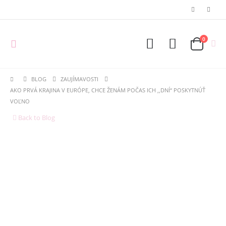
0
BLOG
ZAUJÍMAVOSTI
AKO PRVÁ KRAJINA V EURÓPE, CHCE ŽENÁM POČAS ICH ,,DNÍ“ POSKYTNÚŤ
VOĽNO
Back to Blog