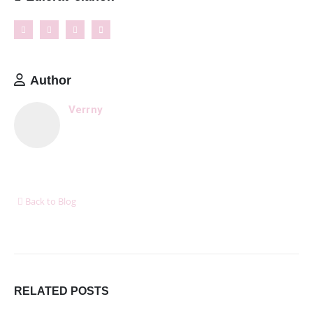
Kontakt
NAJNOVŠIE ČLÁNKY
Ženské košele a blúzky na leto – pohodlie,
proporcionalita a štýl v teplých dňoch
Author
11. mája 2026
Verrny
8 dôležitých postáv Harryho Pottera, ktoré boli pri
tvorbe filmu jednoducho ignorované
6. januára 2026
Ukázalo sa, že cestovanie nás robí oveľa šťastnejšími
ako akékoľvek hmotné bohatstvo
Back to Blog
6. januára 2026
DORUČUJEME SPOĽAHLIVO A RÝCHLO V SPOLUPRÁCI
S
RELATED
POSTS