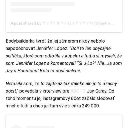
A post shared by ? ? ? ? ℝ ? ? ℍ ? ? ? ? ? ℕ (@jayfromhouston)
Bodybuilderka tvrdí, že jej zámerom nikdy nebolo
napodobnovať Jennifer Lopez.
“Boli to len obyčajné
selfíčka, ktoré som odfotila v kúpelni a ľudia si mysleli, že
som Jennifer Lopez a komentovali “Si J-Lo?” Nie…Ja som
Jay s Houstonu! Bolo to dosť šialené.
Netušila som, že to zájde až tak ďaleko ale je to úžasný
pocit,”
povedala v interview pre
ABC 13
Jay Garay. Od
toho momentu jej instagramový účet začalo sledovať
mnoho ľudí a dnes jej tam svieti cifra 249 000.