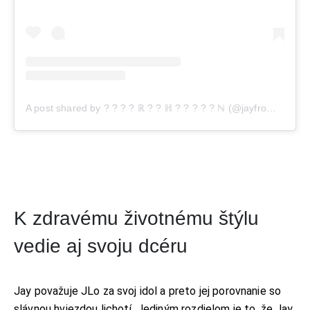
A post shared by ? ? ? ? ℝ ? ? ℍ ? ? ? ? ? ℕ (@jayfromhouston)
K zdravému životnému štýlu
vedie aj svoju dcéru
Jay považuje JLo za svoj idol a preto jej porovnanie so
slávnou hviezdou lichotí. Jediným rozdielom je to, že Jay