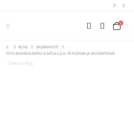
0
BLOG
ZAUJÍMAVOSTI
TÚTO BODYBUILDERKU SI MÝLIA S JLO. TÁ PODOBA JE NEUVERITEĽNÁ!
Back to Blog