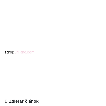
TELEFÓN:
+421 901 762 147
EMAIL:
ahoj@lalala.sk
SME DOSTUPNÍ:
Pon - Pia/ 9:00 - 15:00
zdroj:
uniland.com
INFORMAČNÉ MENU
O Lalala
Reklama
Podmienky používania
Reklamačný poriadok
Kontakt
Zdieľať článok