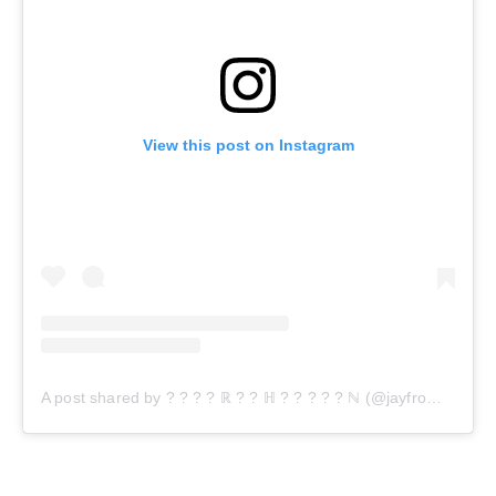
View this post on Instagram
A post shared by ? ? ? ? ℝ ? ? ℍ ? ? ? ? ? ℕ (@jayfromhouston)
KONTAKT
ADRESA:
Jantárová 30, Košice