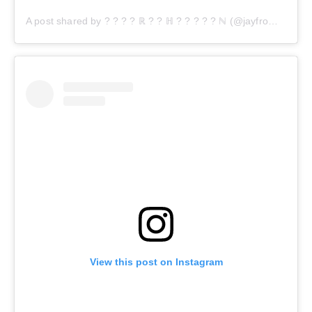
A post shared by ? ? ? ? ℝ ? ? ℍ ? ? ? ? ? ℕ (@jayfromhouston)
View this post on Instagram