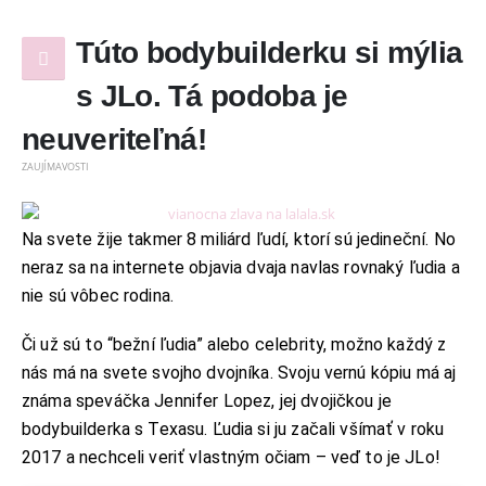
Túto bodybuilderku si mýlia
s JLo. Tá podoba je
neuveriteľná!
ZAUJÍMAVOSTI
Na svete žije takmer 8 miliárd ľudí, ktorí sú jedineční. No
neraz sa na internete objavia dvaja navlas rovnaký ľudia a
nie sú vôbec rodina.
Či už sú to “bežní ľudia” alebo celebrity, možno každý z
nás má na svete svojho dvojníka. Svoju vernú kópiu má aj
známa speváčka Jennifer Lopez, jej dvojičkou je
bodybuilderka s Texasu. Ľudia si ju začali všímať v roku
2017 a nechceli veriť vlastným očiam – veď to je JLo!