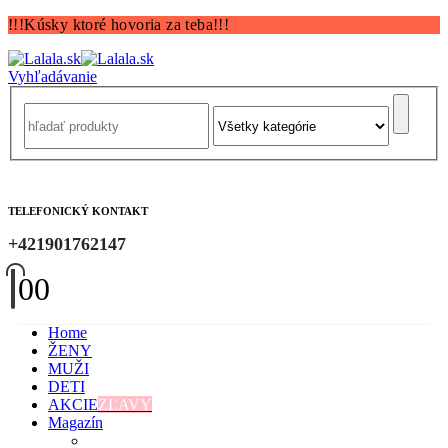
!!!Kúsky ktoré hovoria za teba!!!
Vyhľadávanie
TELEFONICKÝ KONTAKT
+421901762147
0
0
Home
ŽENY
MUŽI
DETI
AKCIE
ZĽAVY
Magazín