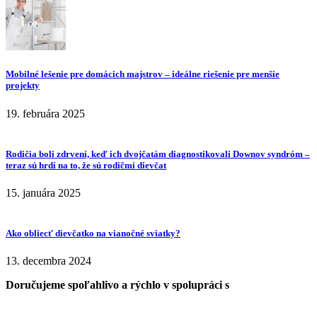
Mobilné lešenie pre domácich majstrov – ideálne riešenie pre menšie
projekty
19. februára 2025
Rodičia boli zdrvení, keď ich dvojčatám diagnostikovali Downov syndróm –
teraz sú hrdí na to, že sú rodičmi dievčat
15. januára 2025
Ako obliecť dievčatko na vianočné sviatky?
13. decembra 2024
Doručujeme spoľahlivo a rýchlo v spolupráci s