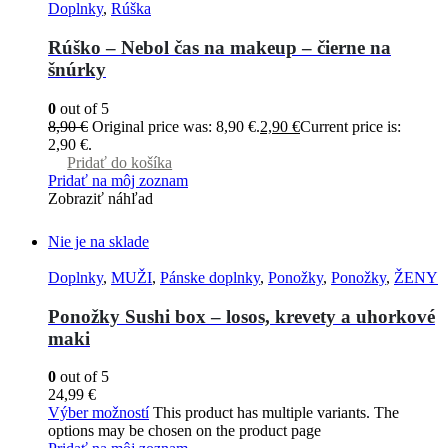
Doplnky
,
Rúška
Rúško – Nebol čas na makeup – čierne na
šnúrky
0
out of 5
8,90
€
Original price was: 8,90 €.
2,90
€
Current price is:
2,90 €.
Pridať do košíka
Pridať na môj zoznam
Zobraziť náhľad
Nie je na sklade
Doplnky
,
MUŽI
,
Pánske doplnky
,
Ponožky
,
Ponožky
,
ŽENY
Ponožky Sushi box – losos, krevety a uhorkové
maki
0
out of 5
24,99
€
Výber možností
This product has multiple variants. The
options may be chosen on the product page