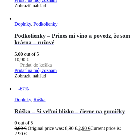
Pridať na môj zoznam
Zobraziť náhľad
Doplnky
,
Podkolienky
Podkolienky – Prines mi víno a povedz, že som
krásna – ružové
5.00
out of 5
10,90
€
Pridať do košíka
Pridať na môj zoznam
Zobraziť náhľad
-67%
Doplnky
,
Rúška
Rúško – Si veľmi blízko – čierne na gumičky
0
out of 5
8,90
€
Original price was: 8,90 €.
2,90
€
Current price is:
2,90 €.