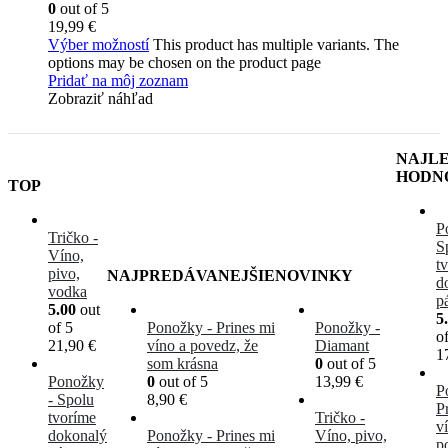
0
out of 5
19,99
€
Výber možností
This product has multiple variants. The
options may be chosen on the product page
Pridať na môj zoznam
Zobraziť náhľad
NAJLE
HODN
TOP
P
Tričko -
S
Víno,
t
pivo,
NAJPREDÁVANEJŠIE
NOVINKY
d
vodka
p
5.00
out
5
of 5
Ponožky - Prines mi
Ponožky -
o
21,90
€
víno a povedz, že
Diamant
1
som krásna
0
out of 5
Ponožky
0
out of 5
13,99
€
P
- Spolu
8,90
€
P
tvoríme
Tričko -
v
dokonalý
Ponožky - Prines mi
Víno, pivo,
p