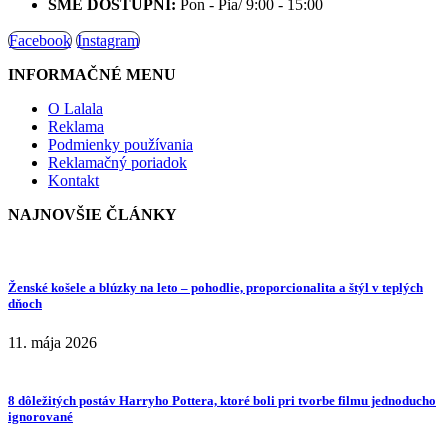
SME DOSTUPNÍ:
Pon - Pia/ 9:00 - 15:00
Facebook
Instagram
INFORMAČNÉ MENU
O Lalala
Reklama
Podmienky používania
Reklamačný poriadok
Kontakt
NAJNOVŠIE ČLÁNKY
Ženské košele a blúzky na leto – pohodlie, proporcionalita a štýl v teplých
dňoch
11. mája 2026
8 dôležitých postáv Harryho Pottera, ktoré boli pri tvorbe filmu jednoducho
ignorované