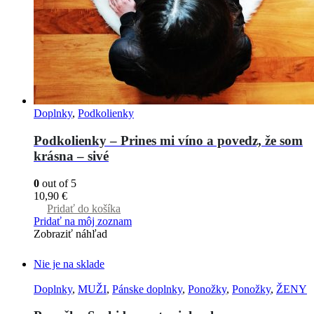
Doplnky
,
Podkolienky
Podkolienky – Prines mi víno a povedz, že som
krásna – sivé
0
out of 5
10,90
€
Pridať do košíka
Pridať na môj zoznam
Zobraziť náhľad
Nie je na sklade
Doplnky
,
MUŽI
,
Pánske doplnky
,
Ponožky
,
Ponožky
,
ŽENY