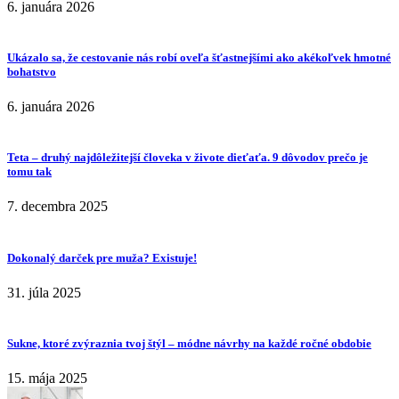
6. januára 2026
Ukázalo sa, že cestovanie nás robí oveľa šťastnejšími ako akékoľvek hmotné
bohatstvo
6. januára 2026
Teta – druhý najdôležitejší človeka v živote dieťaťa. 9 dôvodov prečo je
tomu tak
7. decembra 2025
Dokonalý darček pre muža? Existuje!
31. júla 2025
Sukne, ktoré zvýraznia tvoj štýl – módne návrhy na každé ročné obdobie
15. mája 2025