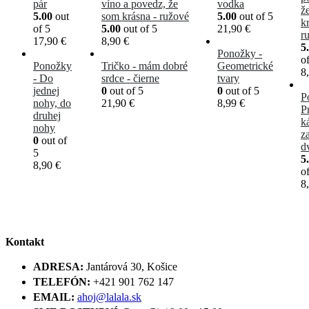
pár
víno a povedz, že
vodka
ž
5.00
out
som krásna - ružové
5.00
out of 5
k
of 5
5.00
out of 5
21,90
€
r
17,90
€
8,90
€
5
Ponožky -
o
Ponožky
Tričko - mám dobré
Geometrické
8
- Do
srdce - čierne
tvary
jednej
0
out of 5
0
out of 5
P
nohy, do
21,90
€
8,99
€
P
druhej
k
nohy
z
0
out of
d
5
5
8,90
€
o
8
Kontakt
ADRESA:
Jantárová 30, Košice
TELEFÓN:
+421 901 762 147
EMAIL:
ahoj@lalala.sk