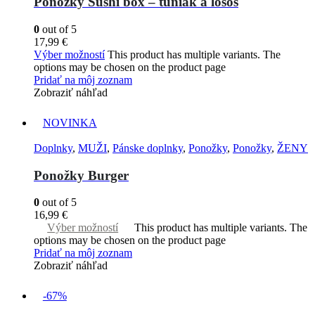
Ponožky Sushi box – tuniak a losos
0
out of 5
17,99
€
Výber možností
This product has multiple variants. The
options may be chosen on the product page
Pridať na môj zoznam
Zobraziť náhľad
NOVINKA
Doplnky
,
MUŽI
,
Pánske doplnky
,
Ponožky
,
Ponožky
,
ŽENY
Ponožky Burger
0
out of 5
16,99
€
Výber možností
This product has multiple variants. The
options may be chosen on the product page
Pridať na môj zoznam
Zobraziť náhľad
-67%