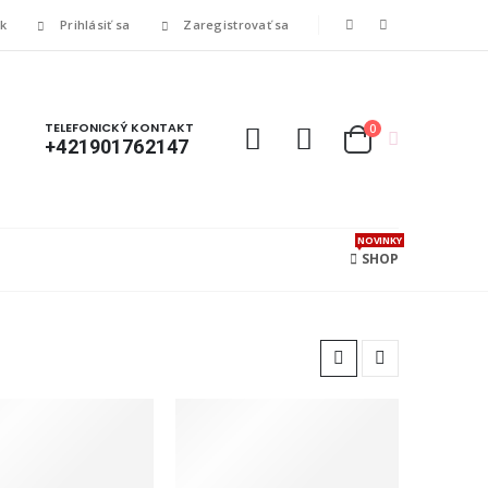
ík
Prihlásiť sa
Zaregistrovať sa
TELEFONICKÝ KONTAKT
0
+421901762147
NOVINKY
SHOP