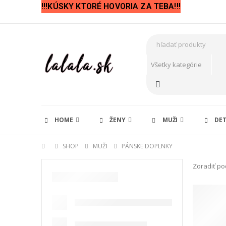
!!!KÚSKY KTORÉ HOVORIA ZA TEBA!!!
HOME
ŽENY
MUŽI
DET
SHOP
MUŽI
PÁNSKE DOPLNKY
Zoradiť po