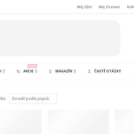
Môj Účet
Môj Zoznam
Koš
ZĽAVY
I
AKCIE
MAGAZÍN
ČASTÉ OTÁZKY
dľa: