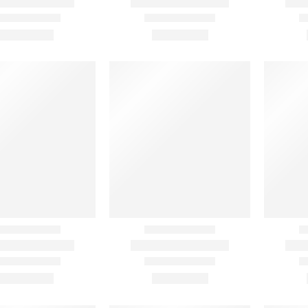
AČNÉ MENU
NAJNOVŠIE ČLÁNKY
Ženské košele a blúzky na let
pohodlie, proporcionalita a š