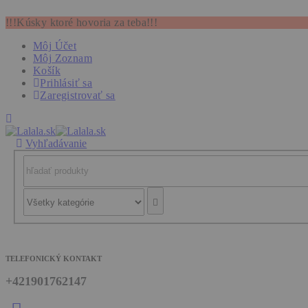
!!!Kúsky ktoré hovoria za teba!!!
Môj Účet
Môj Zoznam
Košík
Prihlásiť sa
Zaregistrovať sa
Vyhľadávanie
TELEFONICKÝ KONTAKT
+421901762147