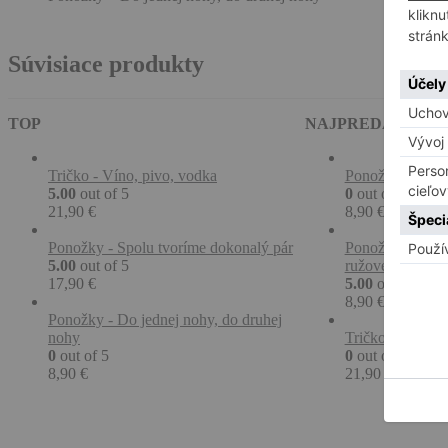
Súvisiace produkty
TOP
NAJPREDÁVANEJ
Tričko - Víno, pivo, vodka
Ponožky - Prine
5.00
out of 5
0
out of 5
21,90
€
8,90
€
Ponožky - Spolu tvoríme dokonalý pár
Ponožky - Prine
5.00
out of 5
ružové
17,90
€
5.00
out of 5
8,90
€
Ponožky - Do jednej nohy, do druhej
nohy
Tričko - mám dob
0
out of 5
0
out of 5
8,90
€
21,90
€