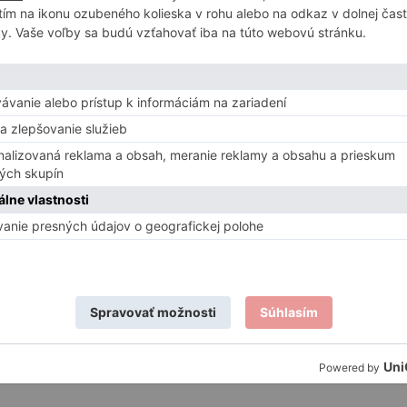
ŠIE
NOVINKY
s mi víno a povedz, že som krásna
Ponožky - Diamant
0
out of 5
13,99
€
s mi víno a povedz, že som krásna -
Tričko - Víno, pivo, vo
5.00
out of 5
21,90
€
Ponožky - Geometrické
ré srdce - čierne
tvary
0
out of 5
8,99
€