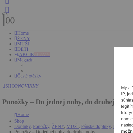
0
0
Home
ŽENY
MUŽI
DETI
AKCIE
ZĽAVY
Magazín
Časté otázky
SHOP
NOVINKY
Ponožky – Do jednej nohy, do druhej nohy
Home
Shop
Doplnky
,
Ponožky
,
ŽENY
,
MUŽI
,
Pánske doplnky
,
Ponožky
Ponožky – Do jednej nohy, do druhej nohy