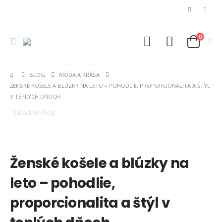
0
BLOG
MÓDA A KRÁSA
ŽENSKÉ KOŠELE A BLÚZKY NA LETO – POHODLIE, PROPORCIONALITA A ŠTÝL
V TEPLÝCH DŇOCH
Back to Blog
Ženské košele a blúzky na
leto – pohodlie,
proporcionalita a štýl v