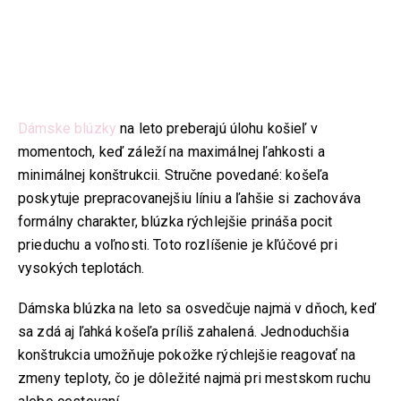
Dámske blúzky
na leto preberajú úlohu košieľ v
momentoch, keď záleží na maximálnej ľahkosti a
minimálnej konštrukcii. Stručne povedané: košeľa
poskytuje prepracovanejšiu líniu a ľahšie si zachováva
formálny charakter, blúzka rýchlejšie prináša pocit
prieduchu a voľnosti. Toto rozlíšenie je kľúčové pri
vysokých teplotách.
Dámska blúzka na leto sa osvedčuje najmä v dňoch, keď
sa zdá aj ľahká košeľa príliš zahalená. Jednoduchšia
konštrukcia umožňuje pokožke rýchlejšie reagovať na
zmeny teploty, čo je dôležité najmä pri mestskom ruchu