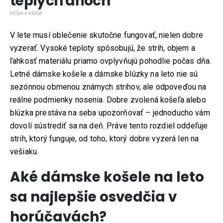
teplých dňoch
MÓDA A KRÁSA
V lete musí oblečenie skutočne fungovať, nielen dobre
vyzerať. Vysoké teploty spôsobujú, že strih, objem a
ľahkosť materiálu priamo ovplyvňujú pohodlie počas dňa.
Letné dámske košele a dámske blúzky na leto nie sú
sezónnou obmenou známych strihov, ale odpoveďou na
reálne podmienky nosenia. Dobre zvolená košeľa alebo
blúzka prestáva na seba upozorňovať – jednoducho vám
dovolí sústrediť sa na deň. Práve tento rozdiel oddeľuje
strih, ktorý funguje, od toho, ktorý dobre vyzerá len na
vešiaku.
Aké dámske košele na leto
sa najlepšie osvedčia v
horúčavách?