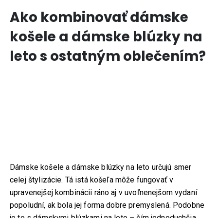
Ako kombinovať dámske
košele a dámske blúzky na
leto s ostatným oblečením?
Dámske košele a dámske blúzky na leto určujú smer
celej štylizácie. Tá istá košeľa môže fungovať v
upravenejšej kombinácii ráno aj v uvoľnenejšom vydaní
popoludní, ak bola jej forma dobre premyslená. Podobne
je to s dámskymi blúzkami na leto – čím jednoduchšia