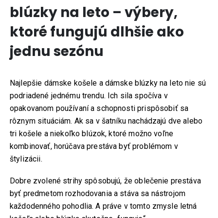
blúzky na leto – výbery,
ktoré fungujú dlhšie ako
jednu sezónu
Najlepšie dámske košele a dámske blúzky na leto nie sú
podriadené jednému trendu. Ich sila spočíva v
opakovanom používaní a schopnosti prispôsobiť sa
rôznym situáciám. Ak sa v šatníku nachádzajú dve alebo
tri košele a niekoľko blúzok, ktoré možno voľne
kombinovať, horúčava prestáva byť problémom v
štylizácii.
KONTAKT
Dobre zvolené strihy spôsobujú, že oblečenie prestáva
ADRESA:
byť predmetom rozhodovania a stáva sa nástrojom
Jantárová 30, Košice
každodenného pohodlia. A práve v tomto zmysle letná
TELEFÓN: