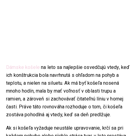
Dámske košele
na leto sa najlepšie osvedčujú vtedy, keď
ich konštrukcia bola navrhnutá s ohľadom na pohyb a
teplotu, a nielen na siluetu. Ak má byť košeľa nosená
mnoho hodín, mala by mať voľnosť v oblasti trupu a
ramien, a zároveň si zachovávať čitateľnú líniu v hornej
časti. Práve táto rovnováha rozhoduje o tom, či košeľa
zostáva pohodlná aj vtedy, keď sa deň predlžuje.
Ak si košeľa vyžaduje neustále upravovanie, krčí sa pri
každom pohybe alebo rýchlo stráca tvar, v lete prestáva