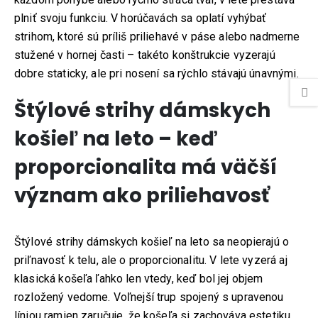
plniť svoju funkciu. V horúčavách sa oplatí vyhýbať
strihom, ktoré sú príliš priliehavé v páse alebo nadmerne
stužené v hornej časti – takéto konštrukcie vyzerajú
dobre staticky, ale pri nosení sa rýchlo stávajú únavnými.
Štýlové strihy dámskych
košieľ na leto – keď
proporcionalita má väčší
význam ako priliehavosť
Štýlové strihy dámskych košieľ na leto sa neopierajú o
priľnavosť k telu, ale o proporcionalitu. V lete vyzerá aj
klasická košeľa ľahko len vtedy, keď bol jej objem
rozložený vedome. Voľnejší trup spojený s upravenou
líniou ramien zaručuje, že košeľa si zachováva estetiku