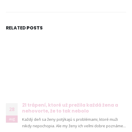
NAJNOVŠIE ČLÁNKY
Ženské košele a blúzky na leto – pohodlie,
proporcionalita a štýl v teplých dňoch
11. mája 2026
RELATED
POSTS
8 dôležitých postáv Harryho Pottera, ktoré boli pri tvorbe
filmu jednoducho ignorované
6. januára 2026
Ukázalo sa, že cestovanie nás robí oveľa šťastnejšími
ako akékoľvek hmotné bohatstvo
6. januára 2026
DORUČUJEME SPOĽAHLIVO A RÝCHLO V SPOLUPRÁCI
S
21 trápení, ktoré už prežila každá žena a
28
nehovorte, že to tak nebolo
aug
Každý deň sa ženy potýkajú s problémami, ktoré muži
nikdy nepochopia. Ale my ženy ich veľmi dobre poznáme...