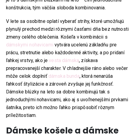
konštrukcia, tým väčšia sloboda kombinovania.
V lete sa osobitne oplatí vyberať strihy, ktoré umožňujú
plynulý prechod medzi rôznymi časťami dňa bez nutnosti
zmeny celého oblečenia. Košeľa v kombinácii s
dámskymi nohavicami
vytvára ucelenú základňu pre
prácu, stretnutie alebo každodenné aktivity, a po pridaní
ľahkej vrstvy, ako je
vesta dámska
, získava
prepracovanejší charakter. V chladnejšie ráno alebo večer
môže celok doplniť
dámska bunda
, ktorá nenarúša
ľahkosť štylizácie a zároveň zvyšuje jej funkčnosť.
Dámske blúzky na leto sa dobre kombinujú tak s
jednoduchými nohavicami, ako aj s uvoľnenejšími prvkami
šatníka, preto ich možno ľahko prispôsobiť rôznym
príležitostiam.
Dámske košele a dámske