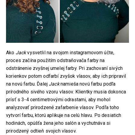
Ako
Jack
vysvetlil na svojom instagramovom účte,
proces začína použitím odstraňovača farby na
odstránenie zvyšnej umelej farby. Pri zachovaní sivých
korienkov potom odfarbí zvyšok vlasov, aby ich pripravil
na novú farbu. Ďalej
Jack
namieša novú farbu podľa
prírodného sivého vzoru vlasov. Klientky musia dokonca
prísť s 3-4 centimetrovými odrastami, aby mohol
analyzovať prirodzené zafarbenie vlasov. Podľa toho
vytvorí farbu, ktorú aplikuje na celú hlavu. Po desiatich
hodinách, opúšťa žena jeho salón a vychutnáva si
prirodzený odtieň svojich vlasov.