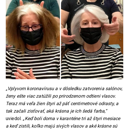
„Vplyvom koronavírusu a v dôsledku zatvorenia salónov,
ženy ešte viac zatúžili po prirodzenom odtieni vlasov.
Teraz má veľa žien štyri až päť centimetrové odrasty, a
tak začali zisťovať, aká krásna je ich šedá farba,“
uviedol.
„Keď boli doma v karanténe tri až štyri mesiace
a keď zistili, koľko majú sivých vlasov a aké krásne sú