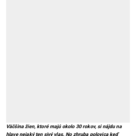
Väčšina žien, ktoré majú okolo 30 rokov, si nájdu na
hlave nejaký ten sivý vlas. No zhruba polovica keď