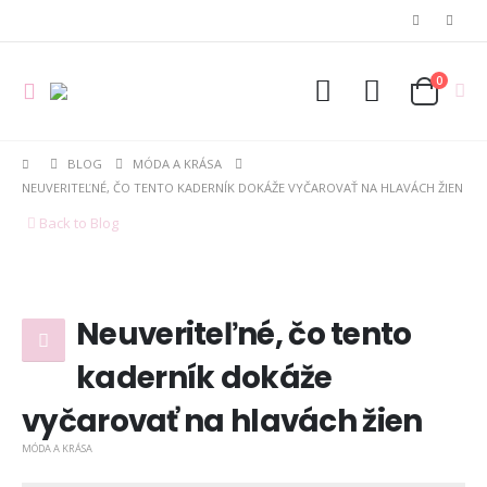
0
BLOG
MÓDA A KRÁSA
NEUVERITEĽNÉ, ČO TENTO KADERNÍK DOKÁŽE VYČAROVAŤ NA HLAVÁCH ŽIEN
Back to Blog
Neuveriteľné, čo tento
kaderník dokáže
vyčarovať na hlavách žien
MÓDA A KRÁSA