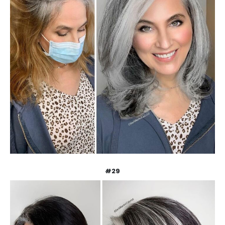
INFORMAČNÉ MENU
O Lalala
Reklama
Podmienky používania
Reklamačný poriadok
Kontakt
#29
NAJNOVŠIE ČLÁNKY
Ženské košele a blúzky na leto – pohodlie,
proporcionalita a štýl v teplých dňoch
11. mája 2026