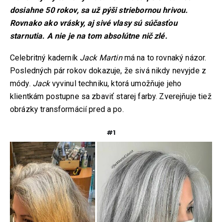
dosiahne 50 rokov, sa už pýši striebornou hrivou.
Rovnako ako vrásky, aj sivé vlasy sú súčasťou
starnutia. A nie je na tom absolútne nič zlé.
Celebritný kaderník
Jack Martin
má na to rovnaký názor.
Posledných pár rokov dokazuje, že sivá nikdy nevyjde z
módy.
Jack
vyvinul techniku, ktorá umožňuje jeho
klientkám postupne sa zbaviť starej farby. Zverejňuje tiež
obrázky transformácií pred a po.
#1