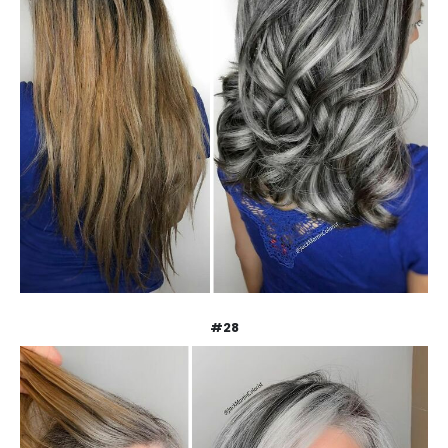
KONTAKT
ADRESA:
Jantárová 30, Košice
#28
TELEFÓN:
+421 901 762 147
EMAIL:
ahoj@lalala.sk
SME DOSTUPNÍ:
Pon - Pia/ 9:00 - 15:00