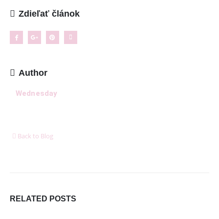
Kontakt
Zdieľať článok
NAJNOVŠIE ČLÁNKY
Ženské košele a blúzky na leto – pohodlie,
proporcionalita a štýl v teplých dňoch
11. mája 2026
Author
8 dôležitých postáv Harryho Pottera, ktoré boli pri
Wednesday
tvorbe filmu jednoducho ignorované
6. januára 2026
Ukázalo sa, že cestovanie nás robí oveľa šťastnejšími
ako akékoľvek hmotné bohatstvo
Back to Blog
6. januára 2026
DORUČUJEME SPOĽAHLIVO A RÝCHLO V SPOLUPRÁCI
S
RELATED
POSTS