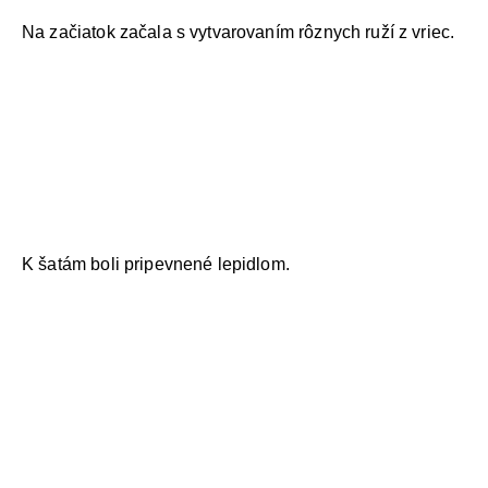
Na začiatok začala s vytvarovaním rôznych ruží z vriec.
K šatám boli pripevnené lepidlom.