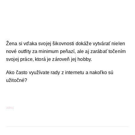
Jantárová 30, Košice
TELEFÓN:
+421 901 762 147
EMAIL:
ahoj@lalala.sk
SME DOSTUPNÍ:
Žena si vďaka svojej šikovnosti dokáže vytvárať nielen
Pon - Pia/ 9:00 - 15:00
nové outfity za minimum peňazí, ale aj zarábať točením
svojej práce, ktorá je zároveň jej hobby.
Ako často využívate rady z internetu a nakoľko sú
užitočné?
INFORMAČNÉ MENU
O Lalala
Reklama
zdroj
Podmienky používania
Reklamačný poriadok