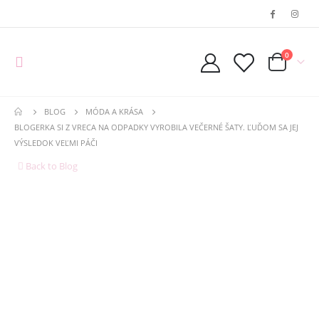
0
BLOG
MÓDA A KRÁSA
BLOGERKA SI Z VRECA NA ODPADKY VYROBILA VEČERNÉ ŠATY. ĽUĎOM SA JEJ
VÝSLEDOK VEĽMI PÁČI
Back to Blog