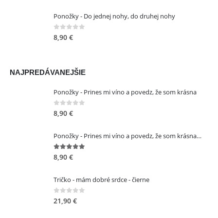
TELEFÓN:
+421 901 762 147
Ponožky - Do jednej nohy, do druhej nohy
EMAIL:
ahoj@lalala.sk
0
out of 5
8,90
€
SME DOSTUPNÍ:
Pon - Pia/ 9:00 - 15:00
NAJPREDÁVANEJŠIE
Ponožky - Prines mi víno a povedz, že som krásna
INFORMAČNÉ MENU
0
out of 5
8,90
€
O Lalala
Ponožky - Prines mi víno a povedz, že som krásna - ružové
Reklama
5.00
out of 5
8,90
€
Podmienky používania
Tričko - mám dobré srdce - čierne
Reklamačný poriadok
Kontakt
0
out of 5
21,90
€