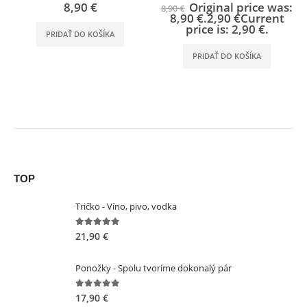
8,90
€
Original price was:
0
out of 5
0
out of 5
8,90
€
8,90 €.
2,90
€
Current
price is: 2,90 €.
PRIDAŤ DO KOŠÍKA
PRIDAŤ DO KOŠÍKA
TOP
Tričko - Víno, pivo, vodka
5.00
out of 5
21,90
€
KONTAKT
Ponožky - Spolu tvoríme dokonalý pár
ADRESA:
Jantárová 30, Košice
5.00
out of 5
17,90
€