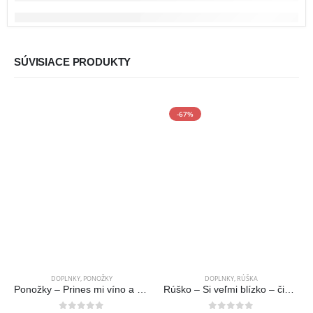
SÚVISIACE PRODUKTY
-67%
DOPLNKY
,
PONOŽKY
DOPLNKY
,
RÚŠKA
Ponožky – Prines mi víno a povedz, že som krásna – Kotníkové
Rúško – Si veľmi blízko – čierne na gumičky