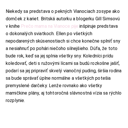
Niekedy sa predstava o pekných Vianociach zosype ako
domček z kariet. Britská autorku a blogerku Gill Simsovú
v knihe
Prečo mama na Vianoce pije
inšpiruje predstava
o dokonalých sviatkoch. Ellen po všetkých
nepodarených skúsenostiach si chce konečne splniť sny
a nesiahnuť po pohári niečoho silnejšieho. Dúfa, že toto
bude rok, keď sa jej splnia všetky sny. Koledníci prídu
koledovať, deti s ružovými lícami sa budú rozkošne jašiť,
podarí sa jej pripraviť skvelý vianočný puding, širšia rodina
sa bude správať úplne normálne a všetkých potešia
premyslené darčeky. Lenže rovnako ako všetky
mamičkine plány, aj tohtoročná slávnostná vízia sa rýchlo
rozplynie.