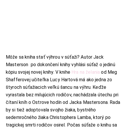
Môže sa kniha stať výhrou v súťaži? Autor Jack
Masterson po dokončení knihy vyhlási súťaž o jedinú
kópiu svojej novej knihy. V knihe
Hra na želania
od Meg
Shafferovej učiteľka Lucy Hartová má ako jedna zo
štyroch súťažiacich veľkú šancu na výhru. Keďže
vyrastala bez milujúcich rodičov, nachádzala útechu pri
čítaní kníh o Ostrove hodín od Jacka Mastersona. Rada
by si tiež adoptovala svojho žiaka, bystrého
sedemročného žiaka Christophera Lamba, ktorý po
tragickej smrti rodičov osirel. Počas súťaže o knihu sa