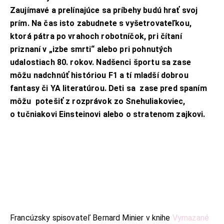
Zaujímavé a prelínajúce sa príbehy budú hrať svoj
prím. Na čas isto zabudnete s vyšetrovateľkou,
ktorá pátra po vrahoch robotníčok, pri čítaní
priznaní v „izbe smrti“ alebo pri pohnutých
udalostiach 80. rokov. Nadšenci športu sa zase
môžu nadchnúť históriou F1 a tí mladší dobrou
fantasy či YA literatúrou. Deti sa zase pred spaním
môžu potešiť z rozprávok zo Snehuliakoviec,
o tučniakovi Einsteinovi alebo o stratenom zajkovi.
Francúzsky spisovateľ Bernard Minier v knihe
Vymazané