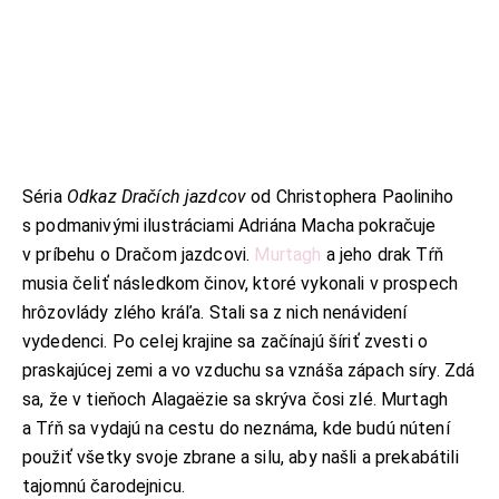
Séria
Odkaz Dračích jazdcov
od Christophera Paoliniho
s podmanivými ilustráciami Adriána Macha pokračuje
v príbehu o Dračom jazdcovi.
Murtagh
a jeho drak Tŕň
musia čeliť následkom činov, ktoré vykonali v prospech
hrôzovlády zlého kráľa. Stali sa z nich nenávidení
vydedenci. Po celej krajine sa začínajú šíriť zvesti o
praskajúcej zemi a vo vzduchu sa vznáša zápach síry. Zdá
sa, že v tieňoch Alagaëzie sa skrýva čosi zlé. Murtagh
a Tŕň sa vydajú na cestu do neznáma, kde budú nútení
použiť všetky svoje zbrane a silu, aby našli a prekabátili
tajomnú čarodejnicu.