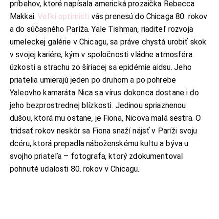
príbehov, ktoré napísala americká prozaička Rebecca
Makkai.
Veľkí optimisti
vás prenesú do Chicaga 80. rokov
a do súčasného Paríža. Yale Tishman, riaditeľ rozvoja
umeleckej galérie v Chicagu, sa práve chystá urobiť skok
v svojej kariére, kým v spoločnosti vládne atmosféra
úzkosti a strachu zo šíriacej sa epidémie aidsu. Jeho
priatelia umierajú jeden po druhom a po pohrebe
Yaleovho kamaráta Nica sa vírus dokonca dostane i do
jeho bezprostrednej blízkosti. Jedinou spriaznenou
dušou, ktorá mu ostane, je Fiona, Nicova malá sestra. O
tridsať rokov neskôr sa Fiona snaží nájsť v Paríži svoju
dcéru, ktorá prepadla náboženskému kultu a býva u
svojho priateľa – fotografa, ktorý zdokumentoval
pohnuté udalosti 80. rokov v Chicagu.