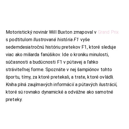
Motoristický novinár Will Buxton zmapoval v
Grand Prix
s podtitulom
Ilustrovaná história F1
vyše
sedemdesiatročnú históriu pretekov F1, ktoré sleduje
viac ako miliarda fanúšikov. Ide o kroniku minulosti,
súčasnosti a budúcnosti F1 v pútavej a ľahko
stráviteľnej forme. Spoznáte v nej šampiónov tohto
športu, tímy, za ktoré pretekali, a trate, ktoré ovládli.
Kniha plná zaujímavých informácií a pútavých ilustrácií,
ktoré sú rovnako dynamické a odvážne ako samotné
preteky.