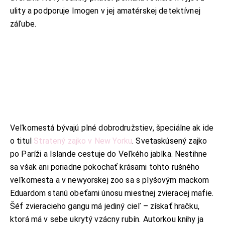
ulity a podporuje Imogen v jej amatérskej detektívnej
záľube.
KONTAKT
Veľkomestá bývajú plné dobrodružstiev, špeciálne ak ide
o titul
Stratený zajko v New Yorku
. Svetaskúsený zajko
ADRESA:
Jantárová 30, Košice
po Paríži a Islande cestuje do Veľkého jablka. Nestihne
TELEFÓN:
sa však ani poriadne pokochať krásami tohto rušného
+421 901 762 147
veľkomesta a v newyorskej zoo sa s plyšovým mackom
EMAIL:
Eduardom stanú obeťami únosu miestnej zvieracej mafie.
ahoj@lalala.sk
Šéf zvieracieho gangu má jediný cieľ – získať hračku,
SME DOSTUPNÍ:
ktorá má v sebe ukrytý vzácny rubín. Autorkou knihy ja
Pon - Pia/ 9:00 - 15:00