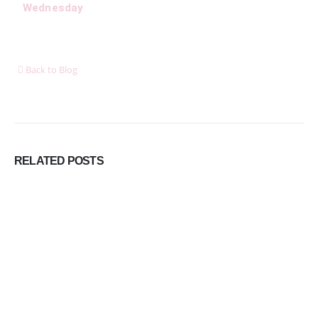
Wednesday
8 dôležitých postáv Harryho Pottera, ktoré boli pri tvorbe filmu
jednoducho ignorované
6. januára 2026
Back to Blog
Ukázalo sa, že cestovanie nás robí oveľa šťastnejšími ako
akékoľvek hmotné bohatstvo
6. januára 2026
DORUČUJEME SPOĽAHLIVO A RÝCHLO V SPOLUPRÁCI S
RELATED
POSTS