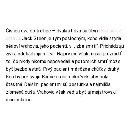
Číslica dva do tretice – dvakrát dva sú štyri
Priznania z
ústavu
. Jack Steen je tým posledným, koho vidia štyria
sérioví vrahovia, jeho pacienti, v „izbe smrti“. Prichádzajú
živí a odchádzajú mŕtvi. Najprv mu však musia prezradiť
to, čo nikdy nikomu nepovedali a potom ich smrť môže
byť bezbolestná. Prvý pacient má rôzne chúťky, druhý
Ken by pre svoju Barbie urobil čokoľvek, aby bola
šťastná. Ďalšími pacientmi sú pestúnka a najmilšia
zlomená duša. Vrahovia však vedia byť aj majstrovskí
manipulátori.