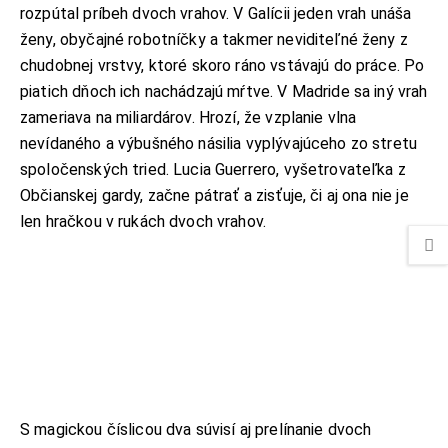
rozpútal príbeh dvoch vrahov. V Galícii jeden vrah unáša
ženy, obyčajné robotníčky a takmer neviditeľné ženy z
chudobnej vrstvy, ktoré skoro ráno vstávajú do práce. Po
piatich dňoch ich nachádzajú mŕtve. V Madride sa iný vrah
zameriava na miliardárov. Hrozí, že vzplanie vlna
nevídaného a výbušného násilia vyplývajúceho zo stretu
spoločenských tried. Lucia Guerrero, vyšetrovateľka z
Občianskej gardy, začne pátrať a zisťuje, či aj ona nie je
len hračkou v rukách dvoch vrahov.
S magickou číslicou dva súvisí aj prelínanie dvoch