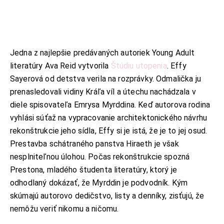
Jedna z najlepšie predávaných autoriek Young Adult
literatúry Ava Reid vytvorila
Štúdiu utopenia
. Effy
Sayerová od detstva verila na rozprávky. Odmalička ju
prenasledovali vidiny Kráľa víl a útechu nachádzala v
diele spisovateľa Emrysa Myrddina. Keď autorova rodina
vyhlási súťaž na vypracovanie architektonického návrhu
rekonštrukcie jeho sídla, Effy si je istá, že je to jej osud.
Prestavba schátraného panstva Hiraeth je však
nesplniteľnou úlohou. Počas rekonštrukcie spozná
Prestona, mladého študenta literatúry, ktorý je
odhodlaný dokázať, že Myrddin je podvodník. Kým
skúmajú autorovo dedičstvo, listy a denníky, zisťujú, že
nemôžu veriť nikomu a ničomu.