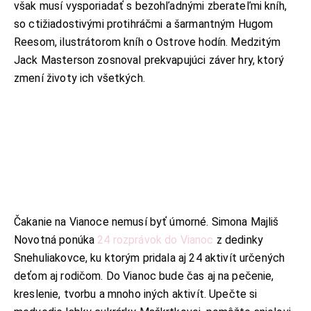
však musí vysporiadať s bezohľadnými zberateľmi kníh,
so ctižiadostivými protihráčmi a šarmantným Hugom
Reesom, ilustrátorom kníh o Ostrove hodín. Medzitým
Jack Masterson zosnoval prekvapujúci záver hry, ktorý
zmení životy ich všetkých.
Čakanie na Vianoce nemusí byť úmorné. Simona Majliš
Novotná ponúka
24 rozprávok do Vianoc
z dedinky
Snehuliakovce, ku ktorým pridala aj 24 aktivít určených
deťom aj rodičom. Do Vianoc bude čas aj na pečenie,
kreslenie, tvorbu a mnoho iných aktivít. Upečte si