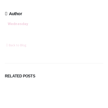
Ženské košele a blúzky na leto – pohodlie, proporcionalita a
štýl v teplých dňoch
11. mája 2026
Author
8 dôležitých postáv Harryho Pottera, ktoré boli pri tvorbe filmu
Wednesday
jednoducho ignorované
6. januára 2026
Ukázalo sa, že cestovanie nás robí oveľa šťastnejšími ako
Back to Blog
akékoľvek hmotné bohatstvo
6. januára 2026
DORUČUJEME SPOĽAHLIVO A RÝCHLO V SPOLUPRÁCI S
RELATED
POSTS