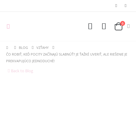
0
BLOG
VZŤAHY
ČO ROBIŤ, KEĎ POCITY ZAČÍNAJÚ SLABNÚŤ? JE ŤAŽKÉ UVERIŤ, ALE RIEŠENIE JE
PREKVAPUJÚCO JEDNODUCHÉ!
Back to Blog