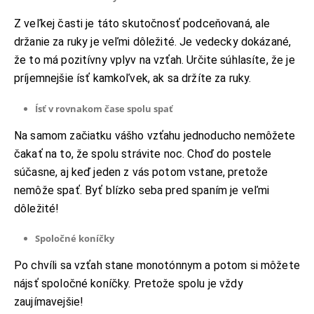
Z veľkej časti je táto skutočnosť podceňovaná, ale
držanie za ruky je veľmi dôležité. Je vedecky dokázané,
že to má pozitívny vplyv na vzťah. Určite súhlasíte, že je
príjemnejšie ísť kamkoľvek, ak sa držíte za ruky.
Ísť v rovnakom čase spolu spať
Na samom začiatku vášho vzťahu jednoducho nemôžete
čakať na to, že spolu strávite noc. Choď do postele
súčasne, aj keď jeden z vás potom vstane, pretože
nemôže spať. Byť blízko seba pred spaním je veľmi
dôležité!
Spoločné koníčky
Po chvíli sa vzťah stane monotónnym a potom si môžete
nájsť spoločné koníčky. Pretože spolu je vždy
zaujímavejšie!