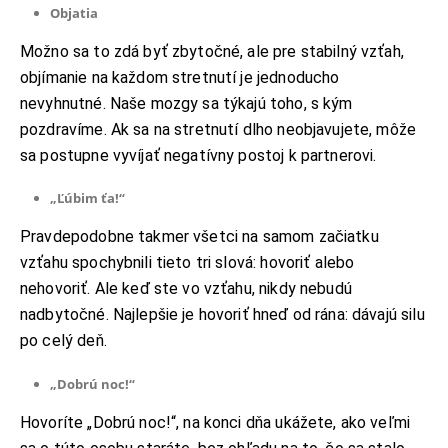
Objatia
Možno sa to zdá byť zbytočné, ale pre stabilný vzťah,
objímanie na každom stretnutí je jednoducho
nevyhnutné. Naše mozgy sa týkajú toho, s kým
pozdravíme. Ak sa na stretnutí dlho neobjavujete, môže
sa postupne vyvíjať negatívny postoj k partnerovi.
„Ľúbim ťa!“
Pravdepodobne takmer všetci na samom začiatku
vzťahu spochybnili tieto tri slová: hovoriť alebo
nehovoriť. Ale keď ste vo vzťahu, nikdy nebudú
nadbytočné. Najlepšie je hovoriť hneď od rána: dávajú silu
po celý deň.
„Dobrú noc!“
Hovoríte „Dobrú noc!“, na konci dňa ukážete, ako veľmi