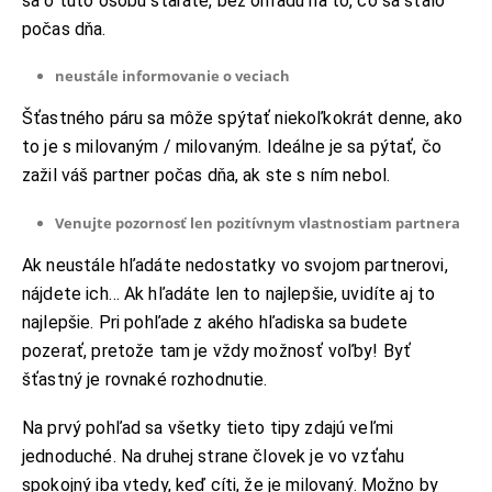
sa o túto osobu staráte, bez ohľadu na to, čo sa stalo
počas dňa.
neustále informovanie o veciach
Šťastného páru sa môže spýtať niekoľkokrát denne, ako
to je s milovaným / milovaným. Ideálne je sa pýtať, čo
zažil váš partner počas dňa, ak ste s ním nebol.
Venujte pozornosť len pozitívnym vlastnostiam partnera
Ak neustále hľadáte nedostatky vo svojom partnerovi,
nájdete ich… Ak hľadáte len to najlepšie, uvidíte aj to
najlepšie. Pri pohľade z akého hľadiska sa budete
pozerať, pretože tam je vždy možnosť voľby! Byť
KONTAKT
šťastný je rovnaké rozhodnutie.
ADRESA:
Jantárová 30, Košice
Na prvý pohľad sa všetky tieto tipy zdajú veľmi
TELEFÓN:
jednoduché. Na druhej strane človek je vo vzťahu
+421 901 762 147
spokojný iba vtedy, keď cíti, že je milovaný. Možno by