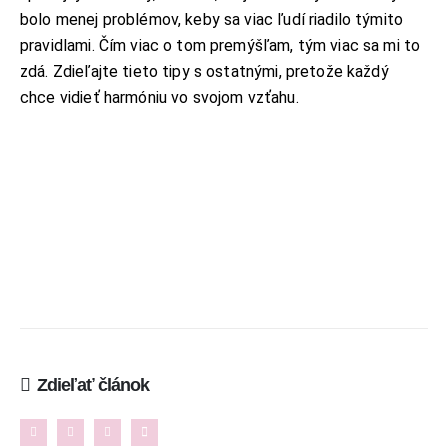
EMAIL:
bolo menej problémov, keby sa viac ľudí riadilo týmito
ahoj@lalala.sk
pravidlami. Čím viac o tom premýšľam, tým viac sa mi to
SME DOSTUPNÍ:
zdá. Zdieľajte tieto tipy s ostatnými, pretože každý
Pon - Pia/ 9:00 - 15:00
chce vidieť harmóniu vo svojom vzťahu.
INFORMAČNÉ MENU
O Lalala
Reklama
Podmienky používania
Reklamačný poriadok
Kontakt
Zdieľať článok
NAJNOVŠIE ČLÁNKY