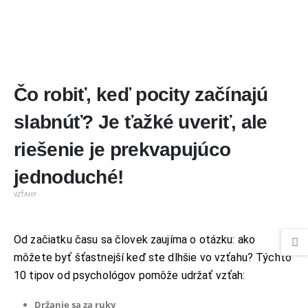
Čo robiť, keď pocity začínajú
slabnúť? Je ťažké uveriť, ale
riešenie je prekvapujúco
jednoduché!
VZŤAHY
Od začiatku času sa človek zaujíma o otázku: ako
môžete byť šťastnejší keď ste dlhšie vo vzťahu? Týchto
10 tipov od psychológov pomôže udržať vzťah:
Držanie sa za ruky