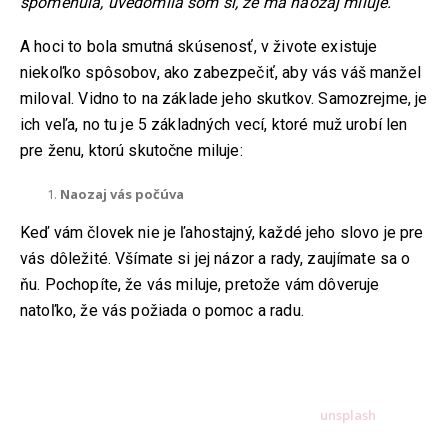
spomenula, uvedomila som si, že ma naozaj miluje.“
A hoci to bola smutná skúsenosť, v živote existuje
niekoľko spôsobov, ako zabezpečiť, aby vás váš manžel
miloval. Vidno to na základe jeho skutkov. Samozrejme, je
ich veľa, no tu je 5 základných vecí, ktoré muž urobí len
pre ženu, ktorú skutočne miluje:
Naozaj vás počúva
Keď vám človek nie je ľahostajný, každé jeho slovo je pre
vás dôležité. Všímate si jej názor a rady, zaujímate sa o
ňu. Pochopíte, že vás miluje, pretože vám dôveruje
natoľko, že vás požiada o pomoc a radu.
unsplash