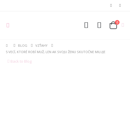
0
BLOG
VZŤAHY
5 VECÍ, KTORÉ ROBÍ MUŽ, LEN AK SVOJU ŽENU SKUTOČNE MILUJE
Back to Blog