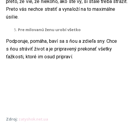
preto, že vie, že niekoho, ako ste vy, si stále treba strážiť.
ADRESA:
Preto vás nechce stratiť a vynaloží na to maximálne
Jantárová 30, Košice
úsilie.
TELEFÓN:
+421 901 762 147
Pre milovanú ženu urobí všetko
EMAIL:
ahoj@lalala.sk
Podporuje, pomáha, baví sa s ňou a zdieľa sny. Chce
SME DOSTUPNÍ:
s ňou stráviť život a je pripravený prekonať všetky
Pon - Pia/ 9:00 - 15:00
ťažkosti, ktoré im osud pripraví.
INFORMAČNÉ MENU
O Lalala
Reklama
Zdroj:
zatyshok.net.ua
Podmienky používania
Reklamačný poriadok