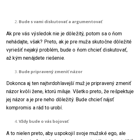
Bude s vami diskutovať a argumentovať
Ak pre vás výsledok nie je dôležitý, potom sa o ňom
nehádajte, však? Preto, ak je pre muža skutočne dôležité
vyriešiť nejaký problém, bude o ňom chcieť diskutovať,
až kým nenájdete riešenie.
Bude pripravený zmeniť názor
Dokonca aj ten najtvrdohlavejší muž je pripravený zmeniť
názor kvôli žene, ktorú miluje. Všetko preto, že rešpektuje
jej názor a je pre neho dôležitý. Bude chcieť nájsť
kompromis a rád to urobí.
Vždy bude o vás bojovať
A to nielen preto, aby uspokojil svoje mužské ego, ale
KONTAKT