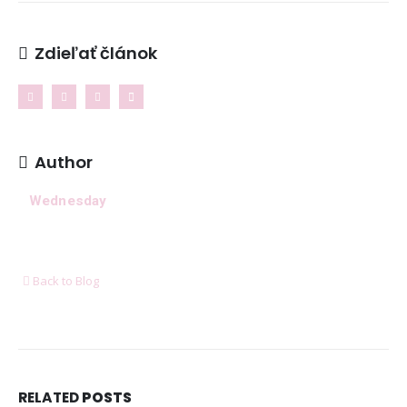
Kontakt
Zdieľať článok
NAJNOVŠIE ČLÁNKY
Ženské košele a blúzky na leto – pohodlie,
proporcionalita a štýl v teplých dňoch
11. mája 2026
Author
8 dôležitých postáv Harryho Pottera, ktoré boli pri
tvorbe filmu jednoducho ignorované
Wednesday
6. januára 2026
Ukázalo sa, že cestovanie nás robí oveľa
šťastnejšími ako akékoľvek hmotné bohatstvo
Back to Blog
6. januára 2026
DORUČUJEME SPOĽAHLIVO A RÝCHLO V SPOLUPRÁCI
S
RELATED
POSTS