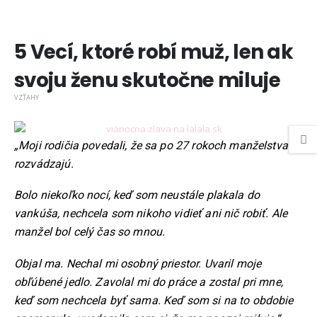
5 Vecí, ktoré robí muž, len ak
svoju ženu skutočne miluje
VZŤAHY
„Moji rodičia povedali, že sa po 27 rokoch manželstva
rozvádzajú.
Bolo niekoľko nocí, keď som neustále plakala do
vankúša, nechcela som nikoho vidieť ani nič robiť. Ale
manžel bol celý čas so mnou.
Objal ma. Nechal mi osobný priestor. Uvaril moje
obľúbené jedlo. Zavolal mi do práce a zostal pri mne,
keď som nechcela byť sama. Keď som si na to obdobie