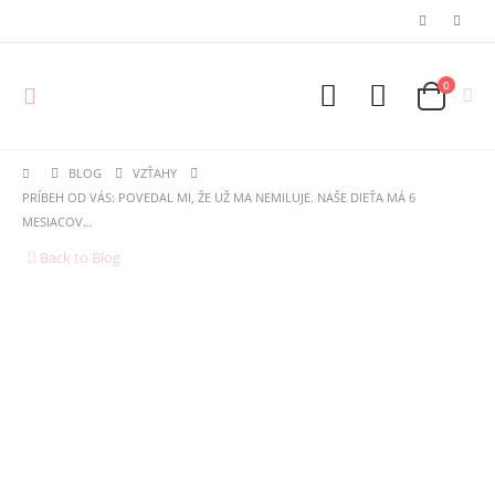
0
BLOG
VZŤAHY
PRÍBEH OD VÁS: POVEDAL MI, ŽE UŽ MA NEMILUJE. NAŠE DIEŤA MÁ 6
MESIACOV…
Back to Blog