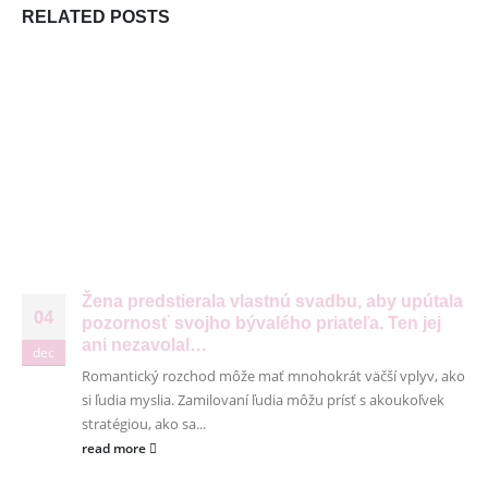
RELATED
POSTS
S
​​Žena predstierala vlastnú svadbu, aby upútala
04
pozornosť svojho bývalého priateľa. Ten jej
ani nezavolal…
dec
Romantický rozchod môže mať mnohokrát väčší vplyv, ako
si ľudia myslia. Zamilovaní ľudia môžu prísť s akoukoľvek
© Copyright 2026. Všetky práva vyhradené
stratégiou, ako sa...
read more