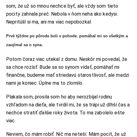
som, že už so mnou nechce byť, ale vždy som tieto
pocity zahnala preč. Nebola v ňom neha ako kedysi.
Nepritúlil si ma, ani ma viac nepobozkal.
Prvé týždne po pôrode boli v pohode. pomáhal mi so všetkým a
zaujímal sa o syna.
Potom čoraz viac utekal z domu. Neskôr mi povedal, že
sa chce rozísť. Bude sa so synom vídať, pomáhať mi
finančne, budeme mať striedavú starostlivosť, ale medzi
nami je koniec. Úplne ma to zlomilo.
Plakala som, prosila som ho aby nerozbíjal rodinu
vzhľadom na dieťa, ale tvrdil mi, že sa trápi už dlhší čas a
nechce stratiť ďalšie roky života. To ma zabolelo ešte
viac.
Neviem, čo mám robiť. Nič ma neteší. Mám pocit, že už