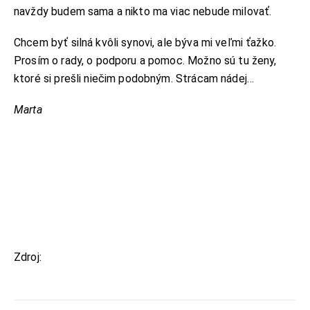
navždy budem sama a nikto ma viac nebude milovať.
KONTAKT
Chcem byť silná kvôli synovi, ale býva mi veľmi ťažko.
ADRESA:
Prosím o rady, o podporu a pomoc. Možno sú tu ženy,
Jantárová 30, Košice
ktoré si prešli niečim podobným. Strácam nádej…
TELEFÓN:
+421 901 762 147
Marta
EMAIL:
ahoj@lalala.sk
SME DOSTUPNÍ:
Pon - Pia/ 9:00 - 15:00
INFORMAČNÉ MENU
Zdroj:
papilot.pl
O Lalala
Reklama