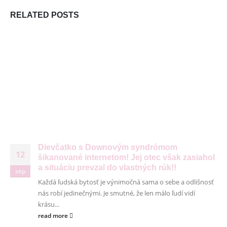
S
RELATED
POSTS
Dievčatko s Downovým syndrómom
12
šikanované internetom! Jej otec však zasiahol
a situáciu prevzal do vlastných rúk!!
sep
Každá ľudská bytosť je výnimočná sama o sebe a odlišnosť
© Copyright 2026. Všetky práva vyhradené
nás robí jedinečnými. Je smutné, že len málo ľudí vidí
krásu...
read more