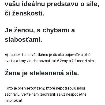
vašu ideálnu predstavu o sile,
KONTAKT
či ženskosti.
ADRESA:
Jantárová 30, Košice
TELEFÓN:
Je ženou, s chybami a
+421 901 762 147
EMAIL:
slabosťami.
ahoj@lalala.sk
SME DOSTUPNÍ:
Pon - Pia/ 9:00 - 15:00
Aj napriek tomu všetkému je divoká bojovníčka plná
svetla a tmy. Je dar poznať také ženy a žiť medzi nimi.
Žena je stelesnená sila.
INFORMAČNÉ MENU
O Lalala
Toto je pre všetky ženy, ktoré nepotrebujú našu
záchranu. Verte nám, zachránili sa už nespočetne
Reklama
mnohokrát.
Podmienky používania