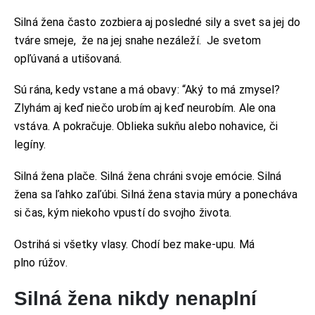
Silná žena často zozbiera aj posledné sily a svet sa jej do
tváre smeje, že na jej snahe nezáleží. Je svetom
opľúvaná a utišovaná.
Sú rána, kedy vstane a má obavy: “Aký to má zmysel?
Zlyhám aj keď niečo urobím aj keď neurobím. Ale ona
vstáva. A pokračuje. Oblieka sukňu alebo nohavice, či
legíny.
Silná žena plače. Silná žena chráni svoje emócie. Silná
žena sa ľahko zaľúbi. Silná žena stavia múry a ponecháva
si čas, kým niekoho vpustí do svojho života.
Ostrihá si všetky vlasy. Chodí bez make-upu. Má
plno rúžov.
Silná žena nikdy nenaplní