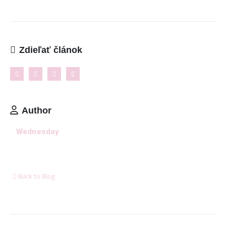
Reklamačný poriadok
Kontakt
Zdieľať článok
NAJNOVŠIE ČLÁNKY
Ženské košele a blúzky na leto – pohodlie,
proporcionalita a štýl v teplých dňoch
11. mája 2026
Author
8 dôležitých postáv Harryho Pottera, ktoré boli pri
tvorbe filmu jednoducho ignorované
Wednesday
6. januára 2026
Ukázalo sa, že cestovanie nás robí oveľa šťastnejšími
ako akékoľvek hmotné bohatstvo
Back to Blog
6. januára 2026
DORUČUJEME SPOĽAHLIVO A RÝCHLO V SPOLUPRÁCI