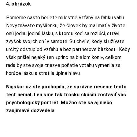
4. obrázok
ADRESA:
Jantárová 30, Košice
Pomerne často beriete milostné vzťahy na ľahkú váhu.
TELEFÓN:
+421 901 762 147
Nevyznávate myšlienku, že človek by mal mať v živote
EMAIL:
onú jednu jedinú lásku, s ktorou keď sa rozlúči, strávi
ahoj@lalala.sk
zvyšok svojich dní v samote. Sú chvíle, kedy si užívate
SME DOSTUPNÍ:
určitý odstup od vzťahu a bez partnerove blízkosti. Keby
Pon - Pia/ 9:00 - 15:00
však prišiel nejaký ten «princ na bielom koni», celkom
rada by ste svoje triezve poňatie vzťahu vymenila za
horúce lásku a stratila úplne hlavu.
Najskôr už ste pochopila, že správne riešenie tento
INFORMAČNÉ MENU
test nemal. Len sme tak trošku skúsili zostaviť váš
O Lalala
psychologický portrét. Možno ste sa aj niečo
Reklama
zaujímavé dozvedela
Podmienky používania
Reklamačný poriadok