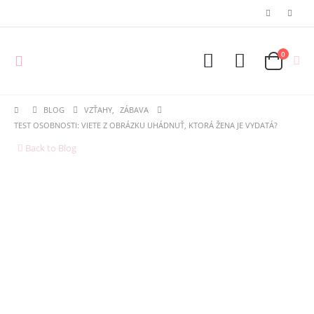
0
BLOG
VZŤAHY
,
ZÁBAVA
TEST OSOBNOSTI: VIETE Z OBRÁZKU UHÁDNUŤ, KTORÁ ŽENA JE VYDATÁ?
Back to Blog