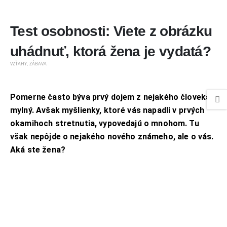
Test osobnosti: Viete z obrázku
uhádnuť, ktorá žena je vydatá?
,
VZŤAHY
ZÁBAVA
Pomerne často býva prvý dojem z nejakého človeka
mylný. Avšak myšlienky, ktoré vás napadli v prvých
okamihoch stretnutia, vypovedajú o mnohom. Tu
však nepôjde o nejakého nového známeho, ale o vás.
Aká ste žena?