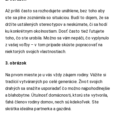
Až príliš často sa rozhodujete unáhlene, bez toho aby
ste sa plne zoznámila so situáciou. Budí to dojem, že sa
držíte ustálených stereotypov a neskúmate, či sa hodí
ku konkrétnym okolnostiam. Dosť často tiež ľutujete
toho, čo ste urobila. Možno sa vám nepáči, čo vyplynulo
z vašej voľby – v tom prípade skúste popracovať na
niektorých svojich vlastnostiach.
3. obrázok
Na prvom mieste je u vás vždy záujem rodiny. Vážite si
tradícií vytváraných po celé generácie. Život svojich
drahých sa snažíte usporiadať čo možno najpohodlnejšie
a blahobytne. Útulnosť domácnosti, ktorú ste vytvorila,
ťahá členov rodiny domov, nech sú kdekoľvek. Ste
skrátka ideálna partnerka a gazdiná.
KONTAKT