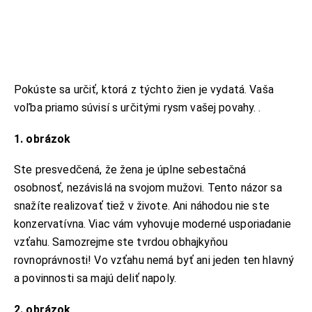
Pokúste sa určiť, ktorá z týchto žien je vydatá. Vaša
voľba priamo súvisí s určitými rysm vašej povahy. .
1. obrázok
Ste presvedčená, že žena je úplne sebestačná
osobnosť, nezávislá na svojom mužovi. Tento názor sa
snažíte realizovať tiež v živote. Ani náhodou nie ste
konzervatívna. Viac vám vyhovuje moderné usporiadanie
vzťahu. Samozrejme ste tvrdou obhajkyňou
rovnoprávnosti! Vo vzťahu nemá byť ani jeden ten hlavný
a povinnosti sa majú deliť napoly.
2. obrázok