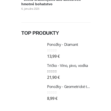
hmotné bohatstvo
6. januára 2026
TOP PRODUKTY
Ponožky - Diamant
0
out of 5
13,99
€
Tričko - Víno, pivo, vodka
5.00
out of 5
21,90
€
Ponožky - Geometrické tvary
0
out of 5
8,99
€