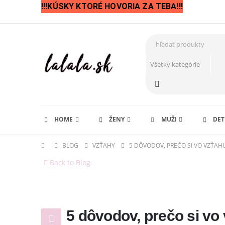
!!!KÚSKY KTORÉ HOVORIA ZA TEBA!!!
HOME
ŽENY
MUŽI
DET
BLOG
VZŤAHY
5 DÔVODOV, PREČO SI VO VZŤAH
Back to Blog
5 dôvodov, prečo si vo