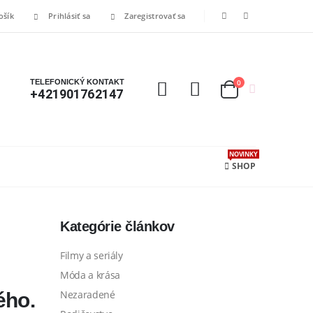
ošík
Prihlásiť sa
Zaregistrovať sa
TELEFONICKÝ KONTAKT
0
+421901762147
NOVINKY
SHOP
Kategórie článkov
Filmy a seriály
Móda a krása
Nezaradené
ého.