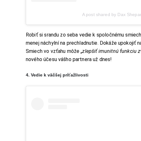
A post shared by Dax Shepa
Robiť si srandu zo seba vedie k spoločnému smiec
menej náchylní na prechladnutie. Dokáže upokojiť n
Smiech vo vzťahu môže „
zlepšiť imunitnú funkciu z
nového účesu vášho partnera už dnes!
4. Vedie k väčšej príťažlivosti