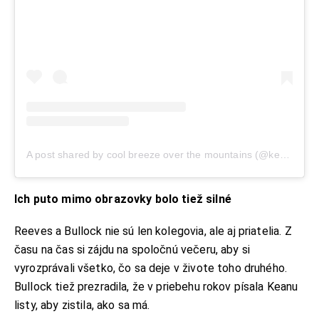
A post shared by cool breeze over the mountains (@keanuspuppies)
Ich puto mimo obrazovky bolo tiež silné
Reeves a Bullock nie sú len kolegovia, ale aj priatelia. Z
času na čas si zájdu na spoločnú večeru, aby si
vyrozprávali všetko, čo sa deje v živote toho druhého.
Bullock tiež prezradila, že v priebehu rokov písala Keanu
listy, aby zistila, ako sa má.