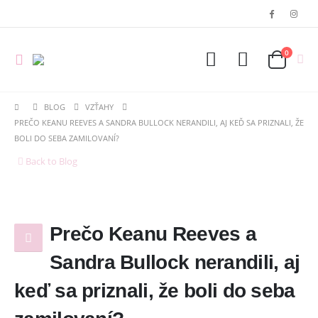
0
BLOG
VZŤAHY
PREČO KEANU REEVES A SANDRA BULLOCK NERANDILI, AJ KEĎ SA PRIZNALI, ŽE
BOLI DO SEBA ZAMILOVANÍ?
Back to Blog
Prečo Keanu Reeves a
Sandra Bullock nerandili, aj
keď sa priznali, že boli do seba