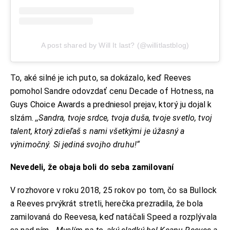
A post shared by Will It last? (@willitlastblog)
To, aké silné je ich puto, sa dokázalo, keď Reeves
pomohol Sandre odovzdať cenu Decade of Hotness, na
Guys Choice Awards a predniesol prejav, ktorý ju dojal k
slzám.
,,Sandra, tvoje srdce, tvoja duša, tvoje svetlo, tvoj
talent, ktorý zdieľaš s nami všetkými je úžasný a
výnimočný. Si jediná svojho druhu!“
Nevedeli, že obaja boli do seba zamilovaní
V rozhovore v roku 2018, 25 rokov po tom, čo sa Bullock
a Reeves prvýkrát stretli, herečka prezradila, že bola
zamilovaná do Reevesa, keď natáčali Speed ​​a rozplývala