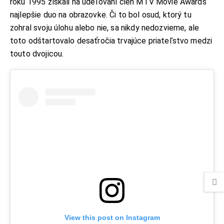
roku 1995 získali na udeľovaní cien MTV Movie Awards
najlepšie duo na obrazovke. Či to bol osud, ktorý tu
zohral svoju úlohu alebo nie, sa nikdy nedozvieme, ale
toto odštartovalo desaťročia trvajúce priateľstvo medzi
touto dvojicou.
View this post on Instagram