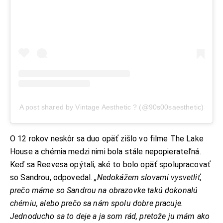
A post shared by Vintage Aesthetic ? (@90s00saesthetic)
O 12 rokov neskôr sa duo opäť zišlo vo filme The Lake
House a chémia medzi nimi bola stále nepopierateľná.
Keď sa Reevesa opýtali, aké to bolo opäť spolupracovať
so Sandrou, odpovedal.
„Nedokážem slovami vysvetliť,
prečo máme so Sandrou na obrazovke takú dokonalú
chémiu, alebo prečo sa nám spolu dobre pracuje.
Jednoducho sa to deje a ja som rád, pretože ju mám ako