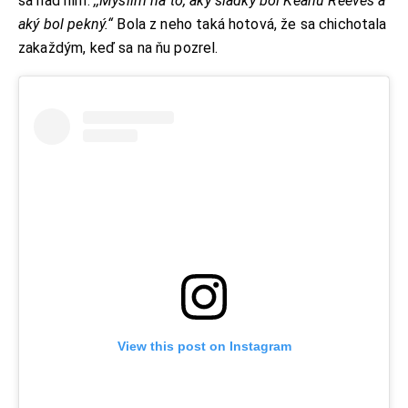
sa nad ním.
,,Myslím na to, aký sladký bol Keanu Reeves a
aký bol pekný.“
Bola z neho taká hotová, že sa chichotala
zakaždým, keď sa na ňu pozrel.
View this post on Instagram