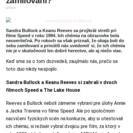
zamilovaní?
VZŤAHY
Sandra Bullock a Keanu Reeves sa prvýkrát stretli pri
filme Speed v roku 1994. Ich chémia na obrazovke bola
neuveriteľná. Po rokoch sa však priznali, že obaja boli do
seba zamilovaní a prinútili nás uvedomiť si, že ich chémia
nie je v skutočnosti len dobré herectvo, ale aj niečo viac.
Keď sme sa o tom dozvedeli, zaujímalo nás, prečo sa
toto duo nikdy nespojilo.
Sandra Bullock a Keanu Reeves si zahrali v dvoch
filmoch Speed ​​a The Lake House
Reeves a Bullock neboli zámerne vybraní pre úlohy Annie
a Jacka Travena vo filme Speed. Ale po spoločnom
nacvičení fyzických scén na konkurze, aby si otestovali
ich chémiu, si režisér vybral dvojicu pre film, za ktorý v