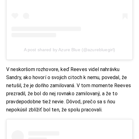
A post shared by Azure Blue (@azurebluegirl)
V neskoršom rozhovore, keď Reeves videl nahrávku
Sandry, ako hovorí o svojich citoch k nemu, povedal, že
netušil, že je doňho zamilovaná. V tom momente Reeves
prezradil, že bol do nej rovnako zamilovaný, a že to
pravdepodobne tiež nevie. Dôvod, prečo sa s ňou
nepokúsil zblížiť bol ten, že spolu pracovali.