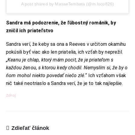
A post shared by MasaeTembata (@m.loco826)
Sandra má podozrenie, že ľúbostný románik, by
zničil ich priateľstvo
KONTAKT
Sandra verí, že keby sa ona a Reeves v určitom okamihu
pokúsili byť viac ako len priatelia, ich vzťah by neprežil.
ADRESA:
Jantárová 30, Košice
„Keanu je chlap, ktorý mám pocit, že je priateľom s
TELEFÓN:
každou ženou, s ktorou kedy chodil. Nemyslím si, že by o
+421 901 762 147
ňom mohol niekto povedať niečo zlé.“
Ich vzťahom však
EMAIL:
nič také neotriaslo a Sandra verí, že je to tak najlepšie.
ahoj@lalala.sk
SME DOSTUPNÍ:
Zdroj
Pon - Pia/ 9:00 - 15:00
Zdieľať článok