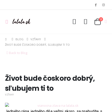
0
BLOG
VZŤAHY
ŽIVOT BUDE ČOSKORO DOBRÝ, SĽUBUJEM TI TO
Back to Blog
Život bude čoskoro dobrý,
sľubujem ti to
VZŤAHY
Jedného rána, jedného dňa veľmi skoro, sa prebudíte s