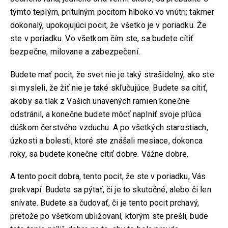
týmto teplým, prítulným pocitom hlboko vo vnútri; takmer
dokonalý, upokojujúci pocit, že všetko je v poriadku. Že
ste v poriadku. Vo všetkom čím ste, sa budete cítiť
bezpečne, milovane a zabezpečení.
Budete mať pocit, že svet nie je taký strašidelný, ako ste
si mysleli, že žiť nie je také skľučujúce. Budete sa cítiť,
akoby sa tlak z Vašich unavených ramien konečne
odstránil, a konečne budete môcť naplniť svoje pľúca
dúškom čerstvého vzduchu. A po všetkých starostiach,
úzkosti a bolesti, ktoré ste znášali mesiace, dokonca
roky, sa budete konečne cítiť dobre. Vážne dobre.
A tento pocit dobra, tento pocit, že ste v poriadku, Vás
prekvapí. Budete sa pýtať, či je to skutočné, alebo či len
snívate. Budete sa čudovať, či je tento pocit prchavý,
pretože po všetkom ubližovaní, ktorým ste prešli, bude