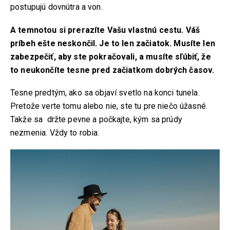
postupujú dovnútra a von.
A temnotou si prerazíte Vašu vlastnú cestu. Váš
príbeh ešte neskončil. Je to len začiatok. Musíte len
zabezpečiť, aby ste pokračovali, a musíte sľúbiť, že
to neukončíte tesne pred začiatkom dobrých časov.
Tesne predtým, ako sa objaví svetlo na konci tunela.
Pretože verte tomu alebo nie, ste tu pre niečo úžasné.
Takže sa držte pevne a počkajte, kým sa prúdy
nezmenia. Vždy to robia.
KONTAKT
ADRESA:
Jantárová 30, Košice
TELEFÓN:
+421 901 762 147