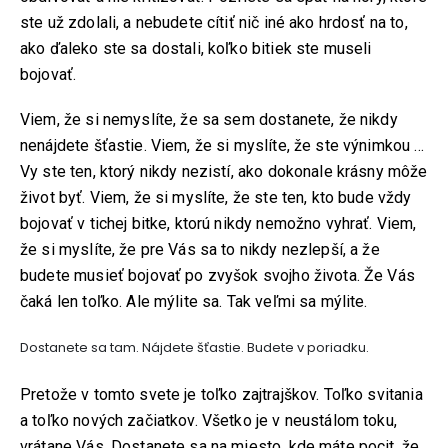
ste už zdolali, a nebudete cítiť nič iné ako hrdosť na to,
ako ďaleko ste sa dostali, koľko bitiek ste museli
bojovať.
Viem, že si nemyslíte, že sa sem dostanete, že nikdy
nenájdete šťastie. Viem, že si myslíte, že ste výnimkou …
Vy ste ten, ktorý nikdy nezistí, ako dokonale krásny môže
život byť. Viem, že si myslíte, že ste ten, kto bude vždy
bojovať v tichej bitke, ktorú nikdy nemožno vyhrať. Viem,
že si myslíte, že pre Vás sa to nikdy nezlepší, a že
budete musieť bojovať po zvyšok svojho života. Že Vás
čaká len toľko. Ale mýlite sa. Tak veľmi sa mýlite.
Dostanete sa tam. Nájdete šťastie. Budete v poriadku.
Pretože v tomto svete je toľko zajtrajškov. Toľko svitania
a toľko nových začiatkov. Všetko je v neustálom toku,
vrátane Vás. Dostanete sa na miesto, kde máte pocit, že