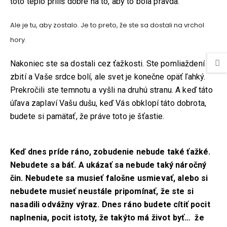
toto teplo príliš dobre na to, aby to bola pravda.
Ale je tu, aby zostalo. Je to preto, že ste sa dostali na vrchol
hory.
Nakoniec ste sa dostali cez ťažkosti. Ste pomliaždení a
zbití a Vaše srdce bolí, ale svet je konečne opäť ľahký.
Prekročili ste temnotu a vyšli na druhú stranu. A keď táto
úľava zaplaví Vašu dušu, keď Vás obklopí táto dobrota,
budete si pamätať, že práve toto je šťastie.
Keď dnes príde ráno, zobudenie nebude také ťažké.
Nebudete sa báť. A ukázať sa nebude taký náročný
čin. Nebudete sa musieť falošne usmievať, alebo si
nebudete musieť neustále pripomínať, že ste si
nasadili odvážny výraz. Dnes ráno budete cítiť pocit
naplnenia, pocit istoty, že takýto má život byť… že