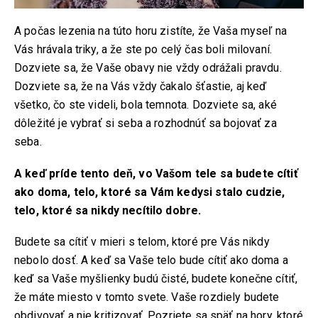
A počas lezenia na túto horu zistíte, že Vaša myseľ na
Vás hrávala triky, a že ste po celý čas boli milovaní.
Dozviete sa, že Vaše obavy nie vždy odrážali pravdu.
Dozviete sa, že na Vás vždy čakalo šťastie, aj keď
všetko, čo ste videli, bola temnota. Dozviete sa, aké
dôležité je vybrať si seba a rozhodnúť sa bojovať za
seba.
A keď príde tento deň, vo Vašom tele sa budete cítiť
ako doma, telo, ktoré sa Vám kedysi stalo cudzie,
telo, ktoré sa nikdy necítilo dobre.
Budete sa cítiť v mieri s telom, ktoré pre Vás nikdy
nebolo dosť. A keď sa Vaše telo bude cítiť ako doma a
keď sa Vaše myšlienky budú čisté, budete konečne cítiť,
že máte miesto v tomto svete. Vaše rozdiely budete
obdivovať a nie kritizovať. Pozriete sa späť na hory, ktoré