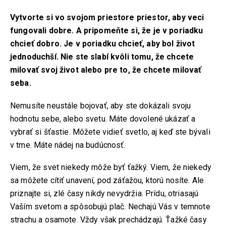
Vytvorte si vo svojom priestore priestor, aby veci
fungovali dobre. A pripomeňte si, že je v poriadku
chcieť dobro. Je v poriadku chcieť, aby bol život
jednoduchší. Nie ste slabí kvôli tomu, že chcete
milovať svoj život alebo pre to, že chcete milovať
seba.
Nemusíte neustále bojovať, aby ste dokázali svoju
hodnotu sebe, alebo svetu. Máte dovolené ukázať a
vybrať si šťastie. Môžete vidieť svetlo, aj keď ste bývali
v tme. Máte nádej na budúcnosť.
Viem, že svet niekedy môže byť ťažký. Viem, že niekedy
sa môžete cítiť unavení, pod záťažou, ktorú nosíte. Ale
priznajte si, zlé časy nikdy nevydržia. Prídu, otriasajú
Vaším svetom a spôsobujú plač. Nechajú Vás v temnote
strachu a osamote. Vždy však prechádzajú. Ťažké časy