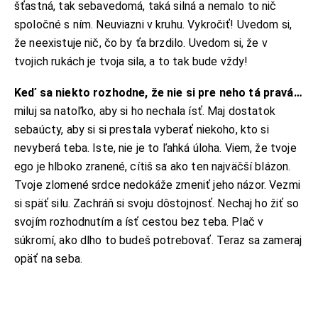
šťastná, tak sebavedomá, taká silná a nemalo to nič
spoločné s ním. Neuviazni v kruhu. Vykročiť! Uvedom si,
že neexistuje nič, čo by ťa brzdilo. Uvedom si, že v
tvojich rukách je tvoja sila, a to tak bude vždy!
Keď sa niekto rozhodne, že nie si pre neho tá pravá…
miluj sa natoľko, aby si ho nechala ísť. Maj dostatok
sebaúcty, aby si si prestala vyberať niekoho, kto si
nevyberá teba. Iste, nie je to ľahká úloha. Viem, že tvoje
ego je hlboko zranené, cítiš sa ako ten najväčší blázon.
Tvoje zlomené srdce nedokáže zmeniť jeho názor. Vezmi
si späť silu. Zachráň si svoju dôstojnosť. Nechaj ho žiť so
svojím rozhodnutím a ísť cestou bez teba. Plač v
súkromí, ako dlho to budeš potrebovať. Teraz sa zameraj
opäť na seba.