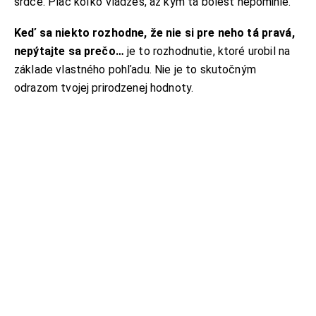
srdce. Plač koľko vládzeš, až kým tá bolesť nepominie.
Keď sa niekto rozhodne, že nie si pre neho tá pravá,
nepýtajte sa prečo…
je to rozhodnutie, ktoré urobil na
základe vlastného pohľadu. Nie je to skutočným
odrazom tvojej prirodzenej hodnoty.