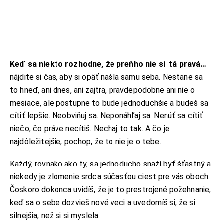
Keď sa niekto rozhodne, že preňho nie si tá pravá…
nájdite si čas, aby si opäť našla samu seba. Nestane sa
to hneď, ani dnes, ani zajtra, pravdepodobne ani nie o
mesiace, ale postupne to bude jednoduchšie a budeš sa
cítiť lepšie. Neobviňuj sa. Neponáhľaj sa. Nenúť sa cítiť
KONTAKT
niečo, čo práve necítiš. Nechaj to tak. A čo je
najdôležitejšie, pochop, že to nie je o tebe.
ADRESA:
Jantárová 30, Košice
Každý, rovnako ako ty, sa jednoducho snaží byť šťastný a
TELEFÓN:
+421 901 762 147
niekedy je zlomenie srdca súčasťou ciest pre vás oboch.
Čoskoro dokonca uvidíš, že je to prestrojené požehnanie,
EMAIL:
ahoj@lalala.sk
keď sa o sebe dozvieš nové veci a uvedomíš si, že si
SME DOSTUPNÍ:
silnejšia, než si si myslela.
Pon - Pia/ 9:00 - 15:00