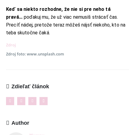
Keď sa niekto rozhodne, že nie si pre neho tá
pravá…
poďakuj mu, že už viac nemusíš strácať čas.
Precíť nádej, pretože teraz môžeš nájsť niekoho, kto na
teba skutočne čaká.
INFORMAČNÉ MENU
Zdroj
O Lalala
Zdroj foto: www.unsplash.com
Reklama
Podmienky používania
Reklamačný poriadok
Zdieľať článok
Kontakt
NAJNOVŠIE ČLÁNKY
Ženské košele a blúzky na leto – pohodlie,
proporcionalita a štýl v teplých dňoch
Author
11. mája 2026