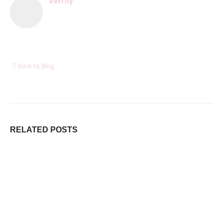
Verrny
8 dôležitých postáv Harryho Pottera, ktoré boli pri
tvorbe filmu jednoducho ignorované
6. januára 2026
Ukázalo sa, že cestovanie nás robí oveľa šťastnejšími
ako akékoľvek hmotné bohatstvo
Back to Blog
6. januára 2026
DORUČUJEME SPOĽAHLIVO A RÝCHLO V SPOLUPRÁCI
S
RELATED
POSTS