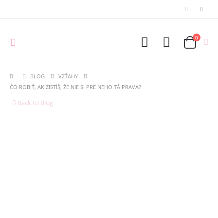
0
BLOG
VZŤAHY
ČO ROBIŤ, AK ZISTÍŠ, ŽE NIE SI PRE NEHO TÁ PRAVÁ?
Back to Blog