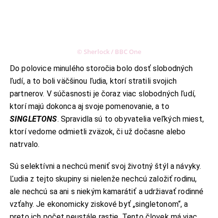
© Sherlock / BBC One
Do polovice minulého storočia bolo dosť slobodných
ľudí, a to boli väčšinou ľudia, ktorí stratili svojich
partnerov. V súčasnosti je čoraz viac slobodných ľudí,
ktorí majú dokonca aj svoje pomenovanie, a to
SINGLETONS
. Spravidla sú to obyvatelia veľkých miest,
ktorí vedome odmietli zväzok, či už dočasne alebo
natrvalo.
Sú selektívni a nechcú meniť svoj životný štýl a návyky.
Ľudia z tejto skupiny si nielenže nechcú založiť rodinu,
ale nechcú sa ani s niekým kamarátiť a udržiavať rodinné
vzťahy. Je ekonomicky ziskové byť „singletonom“, a
preto ich počet neustále rastie. Tento človek má viac