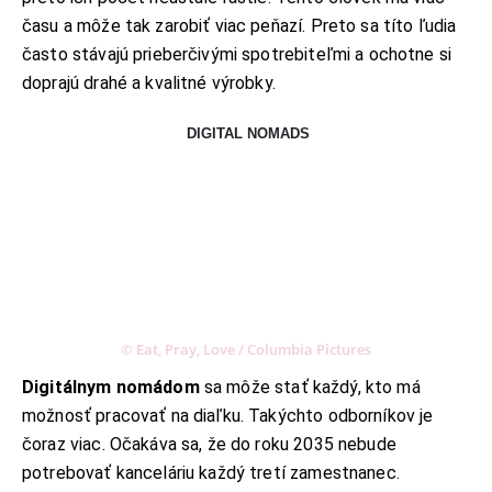
času a môže tak zarobiť viac peňazí. Preto sa títo ľudia
často stávajú prieberčivými spotrebiteľmi a ochotne si
doprajú drahé a kvalitné výrobky.
DIGITAL NOMADS
© Eat, Pray, Love / Columbia Pictures
Digitálnym nomádom
sa môže stať každý, kto má
možnosť pracovať na diaľku. Takýchto odborníkov je
čoraz viac. Očakáva sa, že do roku 2035 nebude
potrebovať kanceláriu každý tretí zamestnanec.