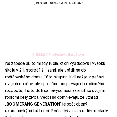
„BOOMERANG GENERATION“
© B2820 / Photoshot / East News
Na západe sú to mladý ľudia, ktorí vyštudovali vysokú
školu v 21. storočí, žili sami, ale vrátili sa do
rodičovského domu. Táto skupina ľudí nežije z peňazí
svojich rodičov, ale spoločne prispievajú do rodinného
rozpočtu. Tieto deti sa navyše nesnažia žiť so svojimi
rodičmi celý život. Vedci sa domnievajú, že vzhľad
„
BOOMERANG GENERATION
“ je spôsobený
ekonomickými faktormi. Počas bývania s rodičmi mladý