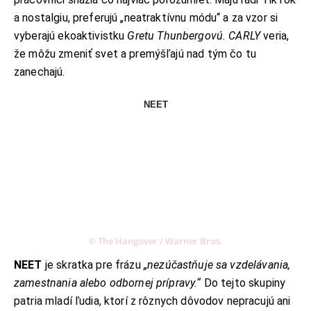
a nostalgiu, preferujú „neatraktívnu módu“ a za vzor si
vyberajú ekoaktivistku
Gretu Thunbergovú.
CARLY
veria,
že môžu zmeniť svet a premýšľajú nad tým čo tu
zanechajú.
NEET
© The Hangover / Warner Bros.
NEET
je skratka pre frázu
„nezúčastňuje sa vzdelávania,
zamestnania alebo odbornej prípravy.“
Do tejto skupiny
patria mladí ľudia, ktorí z rôznych dôvodov nepracujú ani