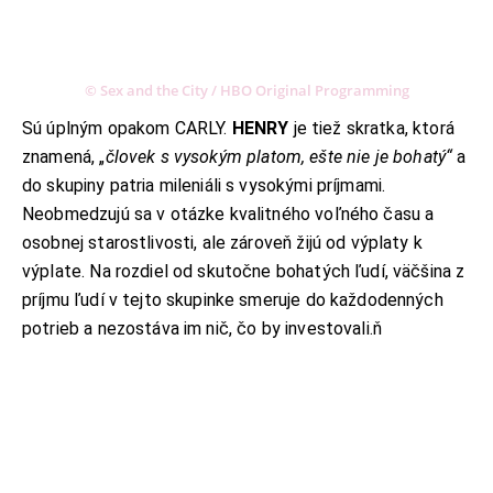
© Sex and the City / HBO Original Programming
Sú úplným opakom CARLY.
HENRY
je tiež skratka, ktorá
KONTAKT
znamená, „
človek s vysokým platom, ešte nie je bohatý“
a
ADRESA:
Jantárová 30, Košice
do skupiny patria mileniáli s vysokými príjmami.
Neobmedzujú sa v otázke kvalitného voľného času a
TELEFÓN:
+421 901 762 147
osobnej starostlivosti, ale zároveň žijú od výplaty k
EMAIL:
výplate. Na rozdiel od skutočne bohatých ľudí, väčšina z
ahoj@lalala.sk
príjmu ľudí v tejto skupinke smeruje do každodenných
SME DOSTUPNÍ:
potrieb a nezostáva im nič, čo by investovali.ň
Pon - Pia/ 9:00 - 15:00
INFORMAČNÉ MENU