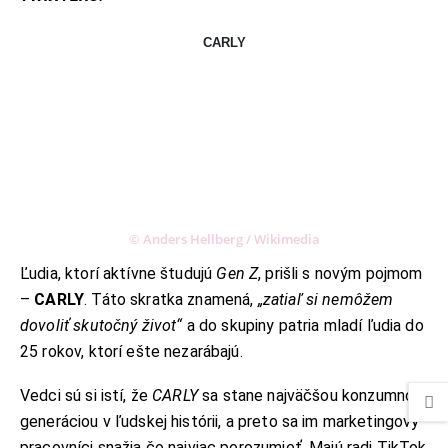
CARLY
© Anders Hellberg / Wikimedia
Ľudia, ktorí aktívne študujú
Gen Z
, prišli s novým pojmom
–
CARLY
. Táto skratka znamená,
„zatiaľ si nemôžem
dovoliť skutočný život“
a do skupiny patria mladí ľudia do
25 rokov, ktorí ešte nezarábajú.
Vedci sú si istí, že
CARLY
sa stane najväčšou konzumnou
generáciou v ľudskej histórii, a preto sa im marketingový
pracovníci snažia čo najviac porozumieť. Majú radi TikTok