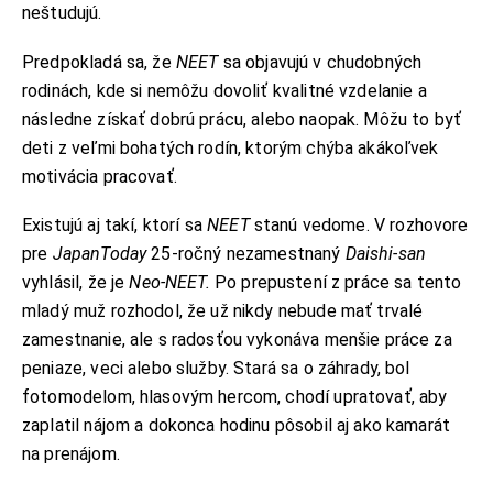
neštudujú.
Predpokladá sa, že
NEET
sa objavujú v chudobných
rodinách, kde si nemôžu dovoliť kvalitné vzdelanie a
následne získať dobrú prácu, alebo naopak. Môžu to byť
deti z veľmi bohatých rodín, ktorým chýba akákoľvek
motivácia pracovať.
Existujú aj takí, ktorí sa
NEET
stanú vedome. V rozhovore
pre
JapanToday
25-ročný nezamestnaný
Daishi-san
vyhlásil, že je
Neo-NEET.
Po prepustení z práce sa tento
mladý muž rozhodol, že už nikdy nebude mať trvalé
zamestnanie, ale s radosťou vykonáva menšie práce za
peniaze, veci alebo služby. Stará sa o záhrady, bol
fotomodelom, hlasovým hercom, chodí upratovať, aby
zaplatil nájom a dokonca hodinu pôsobil aj ako kamarát
na prenájom.