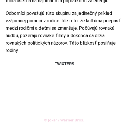
ľudia ušetria na nájomnom a poplatkoch za energie.
Odborníci považujú túto skupinu za jedinečný príklad
vzájomnej pomoci v rodine. Ide o to, že kultúrna priepasť
medzi rodičmi a deťmi sa zmenšuje. Počúvajú rovnakú
hudbu, pozerajú rovnaké filmy a dokonca sa držia
rovnakých politických názorov. Táto blízkosť posilňuje
rodiny.
TWIXTERS
© Joker / Warner Bros.