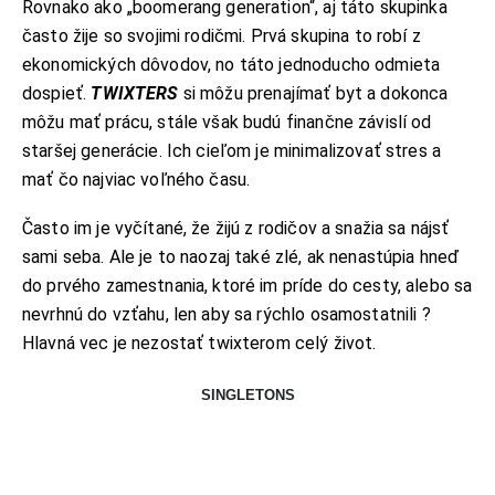
Rovnako ako „boomerang generation“, aj táto skupinka
často žije so svojimi rodičmi. Prvá skupina to robí z
ekonomických dôvodov, no táto jednoducho odmieta
dospieť.
TWIXTERS
si môžu prenajímať byt a dokonca
môžu mať prácu, stále však budú finančne závislí od
staršej generácie. Ich cieľom je minimalizovať stres a
mať čo najviac voľného času.
Často im je vyčítané, že žijú z rodičov a snažia sa nájsť
sami seba. Ale je to naozaj také zlé, ak nenastúpia hneď
do prvého zamestnania, ktoré im príde do cesty, alebo sa
nevrhnú do vzťahu, len aby sa rýchlo osamostatnili ?
Hlavná vec je nezostať twixterom celý život.
SINGLETONS