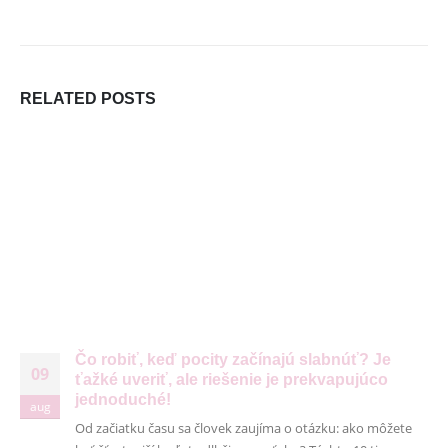
DORUČUJEME SPOĽAHLIVO A RÝCHLO V SPOLUPRÁCI
S
RELATED
POSTS
Čo robiť, keď pocity začínajú slabnúť? Je
09
ťažké uveriť, ale riešenie je prekvapujúco
jednoduché!
aug
Od začiatku času sa človek zaujíma o otázku: ako môžete