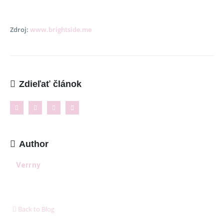
O Lalala
Reklama
Zdroj:
www.brightside.me
Podmienky používania
Reklamačný poriadok
Kontakt
Zdieľať článok
NAJNOVŠIE ČLÁNKY
Ženské košele a blúzky na leto – pohodlie,
proporcionalita a štýl v teplých dňoch
11. mája 2026
Author
Verrny
8 dôležitých postáv Harryho Pottera, ktoré boli pri
tvorbe filmu jednoducho ignorované
6. januára 2026
Ukázalo sa, že cestovanie nás robí oveľa šťastnejšími
Back to Blog
ako akékoľvek hmotné bohatstvo
6. januára 2026