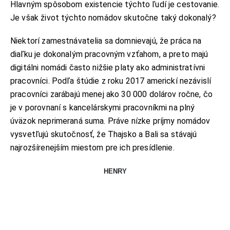
Hlavným spôsobom existencie týchto ľudí je cestovanie.
Je však život týchto nomádov skutočne taký dokonalý?
Niektorí zamestnávatelia sa domnievajú, že práca na
diaľku je dokonalým pracovným vzťahom, a preto majú
digitálni nomádi často nižšie platy ako administratívni
pracovníci. Podľa štúdie z roku 2017 americkí nezávislí
pracovníci zarábajú menej ako 30 000 dolárov ročne, čo
je v porovnaní s kancelárskymi pracovníkmi na plný
úväzok neprimeraná suma. Práve nízke príjmy nomádov
vysvetľujú skutočnosť, že Thajsko a Bali sa stávajú
najrozšírenejším miestom pre ich presídlenie.
HENRY