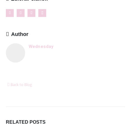
Kontakt
NAJNOVŠIE ČLÁNKY
Ženské košele a blúzky na leto – pohodlie,
proporcionalita a štýl v teplých dňoch
Author
11. mája 2026
Wednesday
8 dôležitých postáv Harryho Pottera, ktoré boli pri
tvorbe filmu jednoducho ignorované
6. januára 2026
Ukázalo sa, že cestovanie nás robí oveľa šťastnejšími
ako akékoľvek hmotné bohatstvo
Back to Blog
6. januára 2026
DORUČUJEME SPOĽAHLIVO A RÝCHLO V SPOLUPRÁCI
S
RELATED
POSTS