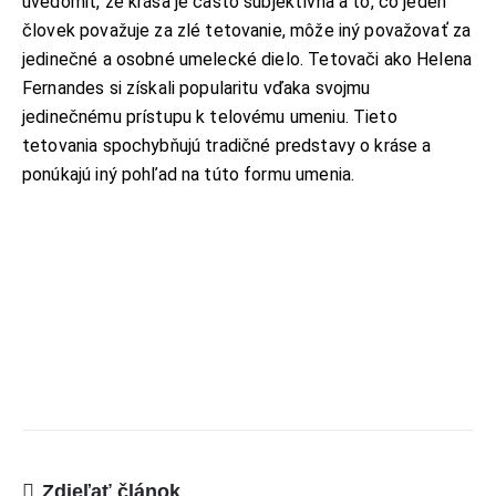
uvedomiť, že krása je často subjektívna a to, čo jeden
ADRESA:
Jantárová 30, Košice
človek považuje za zlé tetovanie, môže iný považovať za
TELEFÓN:
jedinečné a osobné umelecké dielo. Tetovači ako Helena
+421 901 762 147
Fernandes si získali popularitu vďaka svojmu
EMAIL:
jedinečnému prístupu k telovému umeniu. Tieto
ahoj@lalala.sk
tetovania spochybňujú tradičné predstavy o kráse a
SME DOSTUPNÍ:
ponúkajú iný pohľad na túto formu umenia.
Pon - Pia/ 9:00 - 15:00
INFORMAČNÉ MENU
O Lalala
Reklama
Podmienky používania
Reklamačný poriadok
Zdieľať článok