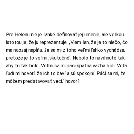
Pre Helenu nie je ľahké definovať jej umenie, ale veľkou
istotou je, že ju reprezentuje. „Viem len, že je to niečo, čo
ma naozaj napĺňa, že sa mi z toho veľmi ľahko vychádza,
pretože je to veľmi ‚skutočné‘. Nebolo to navrhnuté tak,
aby to tak bolo. Veľmi sa mi páči spätná väzba ľudí. Veľa
ľudí mi hovorí, že ich to baví a sú spokojní. Páči sa mi, že
môžem predstavovať veci,“ hovorí.