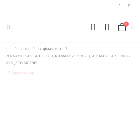
0
BLOG
ZAUJÍMAVOSTI
ZOZNÁMTE SA S TATGÉRKOU, KTORÁ NEVIE KRESLIŤ, ALE MÁ VEĽA KLIENTOV.
AKO JE TO MOŽNÉ?
Back to Blog