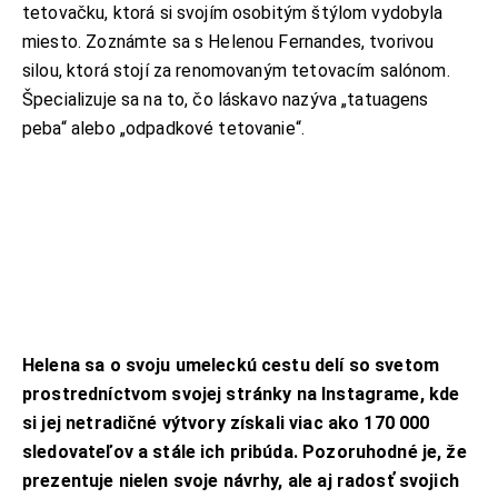
tetovačku, ktorá si svojím osobitým štýlom vydobyla
miesto. Zoznámte sa s Helenou Fernandes, tvorivou
silou, ktorá stojí za renomovaným tetovacím salónom.
Špecializuje sa na to, čo láskavo nazýva „tatuagens
peba“ alebo „odpadkové tetovanie“.
Helena sa o svoju umeleckú cestu delí so svetom
prostredníctvom svojej stránky na Instagrame, kde
si jej netradičné výtvory získali viac ako 170 000
sledovateľov a stále ich pribúda. Pozoruhodné je, že
prezentuje nielen svoje návrhy, ale aj radosť svojich