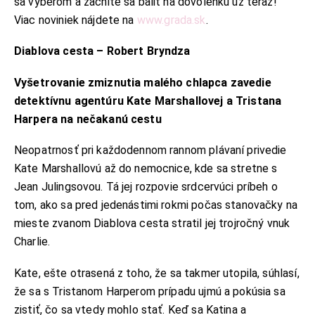
sa výberom a začnite sa baliť na dovolenku už teraz!
Viac noviniek nájdete na
www.grada.sk
.
Diablova cesta – Robert Bryndza
Vyšetrovanie zmiznutia malého chlapca zavedie
detektívnu agentúru Kate Marshallovej a Tristana
Harpera na nečakanú cestu
Neopatrnosť pri každodennom rannom plávaní privedie
Kate Marshallovú až do nemocnice, kde sa stretne s
Jean Julingsovou. Tá jej rozpovie srdcervúci príbeh o
tom, ako sa pred jedenástimi rokmi počas stanovačky na
mieste zvanom Diablova cesta stratil jej trojročný vnuk
Charlie.
Kate, ešte otrasená z toho, že sa takmer utopila, súhlasí,
že sa s Tristanom Harperom prípadu ujmú a pokúsia sa
zistiť, čo sa vtedy mohlo stať. Keď sa Katina a