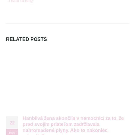
Back to Blog
6. januára 2026
DORUČUJEME SPOĽAHLIVO A RÝCHLO V SPOLUPRÁCI
S
RELATED
POSTS
Hanblivá žena skončila v nemocnici za to, že
22
pred svojím priateľom zadržiavala
nahromadené plyny. Ako to nakoniec
nov