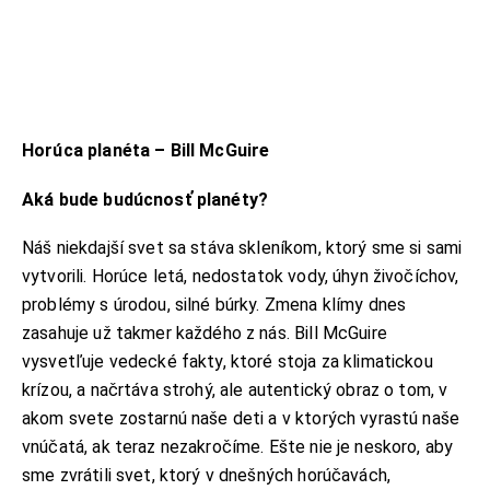
KONTAKT
Horúca planéta – Bill McGuire
ADRESA:
Jantárová 30, Košice
Aká bude budúcnosť planéty?
TELEFÓN:
+421 901 762 147
Náš niekdajší svet sa stáva skleníkom, ktorý sme si sami
vytvorili. Horúce letá, nedostatok vody, úhyn živočíchov,
EMAIL:
ahoj@lalala.sk
problémy s úrodou, silné búrky. Zmena klímy dnes
SME DOSTUPNÍ:
zasahuje už takmer každého z nás. Bill McGuire
Pon - Pia/ 9:00 - 15:00
vysvetľuje vedecké fakty, ktoré stoja za klimatickou
krízou, a načrtáva strohý, ale autentický obraz o tom, v
akom svete zostarnú naše deti a v ktorých vyrastú naše
vnúčatá, ak teraz nezakročíme. Ešte nie je neskoro, aby
sme zvrátili svet, ktorý v dnešných horúčavách,
INFORMAČNÉ MENU