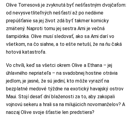
Olive Torresová je zvyknutá byť nešťastným dvojčaťom:
od nevysvetliteľných nešťastí až po nedávne
prepúšťanie sa jej život zdá byť takmer komicky
zmätený. Naproti tomu jej sestra Ami je večná
šampiónka. Olive musí sledovať, ako sa Ami darí vo
všetkom, na čo siahne, a to ešte netuší, že na ňu čaká
hotová katastrofa.
Vo chvíli, keď sa všetci okrem Olive a Ethana – jej
úhlavného nepriateľa – na svadobnej hostine otrávia
jedlom, je jasné, že sú jediní, kto môže vyraziť na
bezplatné medové týždne na exotický havajský ostrov
Maui. Stojí desať dní blaženosti za to, aby zakopali
vojnovú sekeru a hrali sa na milujúcich novomanželov? A
naozaj Olive svoje šťastie len predstiera?