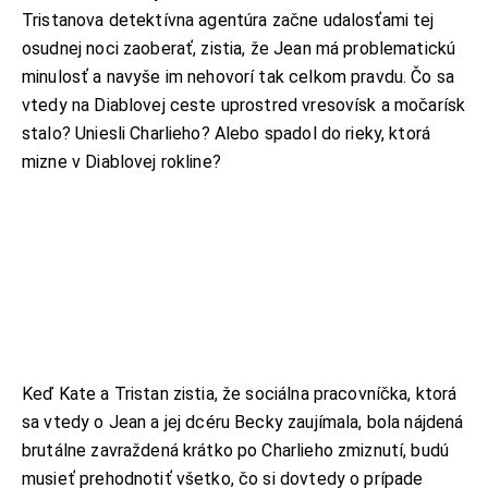
Tristanova detektívna agentúra začne udalosťami tej
osudnej noci zaoberať, zistia, že Jean má problematickú
minulosť a navyše im nehovorí tak celkom pravdu. Čo sa
vtedy na Diablovej ceste uprostred vresovísk a močarísk
stalo? Uniesli Charlieho? Alebo spadol do rieky, ktorá
mizne v Diablovej rokline?
Keď Kate a Tristan zistia, že sociálna pracovníčka, ktorá
sa vtedy o Jean a jej dcéru Becky zaujímala, bola nájdená
brutálne zavraždená krátko po Charlieho zmiznutí, budú
musieť prehodnotiť všetko, čo si dovtedy o prípade