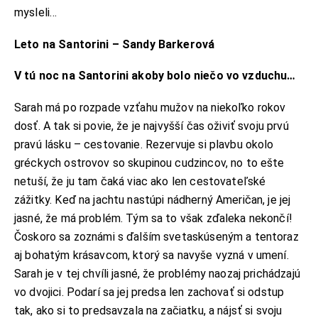
mysleli…
Leto na Santorini – Sandy Barkerová
V tú noc na Santorini akoby bolo niečo vo vzduchu…
Sarah má po rozpade vzťahu mužov na niekoľko rokov
dosť. A tak si povie, že je najvyšší čas oživiť svoju prvú
pravú lásku – cestovanie. Rezervuje si plavbu okolo
gréckych ostrovov so skupinou cudzincov, no to ešte
netuší, že ju tam čaká viac ako len cestovateľské
zážitky. Keď na jachtu nastúpi nádherný Američan, je jej
jasné, že má problém. Tým sa to však zďaleka nekončí!
Čoskoro sa zoznámi s ďalším svetaskúseným a tentoraz
aj bohatým krásavcom, ktorý sa navyše vyzná v umení.
Sarah je v tej chvíli jasné, že problémy naozaj prichádzajú
vo dvojici. Podarí sa jej predsa len zachovať si odstup
tak, ako si to predsavzala na začiatku, a nájsť si svoju