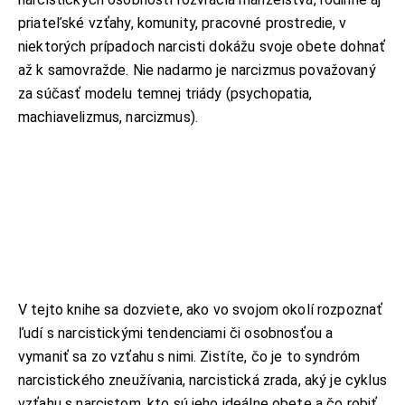
priateľské vzťahy, komunity, pracovné prostredie, v
niektorých prípadoch narcisti dokážu svoje obete dohnať
až k samovražde. Nie nadarmo je narcizmus považovaný
za súčasť modelu temnej triády (psychopatia,
machiavelizmus, narcizmus).
V tejto knihe sa dozviete, ako vo svojom okolí rozpoznať
ľudí s narcistickými tendenciami či osobnosťou a
vymaniť sa zo vzťahu s nimi. Zistíte, čo je to syndróm
narcistického zneužívania, narcistická zrada, aký je cyklus
vzťahu s narcistom, kto sú jeho ideálne obete a čo robiť,