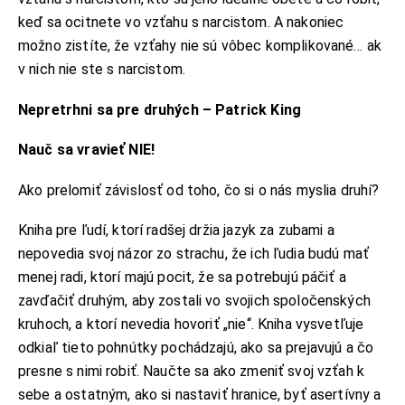
keď sa ocitnete vo vzťahu s narcistom. A nakoniec
možno zistíte, že vzťahy nie sú vôbec komplikované… ak
v nich nie ste s narcistom.
Nepretrhni sa pre druhých – Patrick King
Nauč sa vravieť NIE!
Ako prelomiť závislosť od toho, čo si o nás myslia druhí?
Kniha pre ľudí, ktorí radšej držia jazyk za zubami a
nepovedia svoj názor zo strachu, že ich ľudia budú mať
menej radi, ktorí majú pocit, že sa potrebujú páčiť a
zavďačiť druhým, aby zostali vo svojich spoločenských
kruhoch, a ktorí nevedia hovoriť „nie“. Kniha vysvetľuje
odkiaľ tieto pohnútky pochádzajú, ako sa prejavujú a čo
presne s nimi robiť. Naučte sa ako zmeniť svoj vzťah k
sebe a ostatným, ako si nastaviť hranice, byť asertívny a