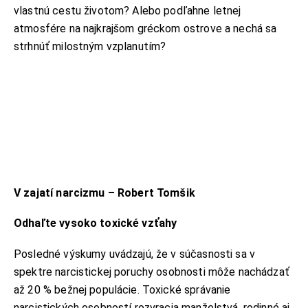
vlastnú cestu životom? Alebo podľahne letnej
atmosfére na najkrajšom gréckom ostrove a nechá sa
strhnúť milostným vzplanutím?
V zajatí narcizmu – Robert Tomšik
Odhaľte vysoko toxické vzťahy
Posledné výskumy uvádzajú, že v súčasnosti sa v
spektre narcistickej poruchy osobnosti môže nachádzať
až 20 % bežnej populácie. Toxické správanie
narcistických osobností rozvracia manželstvá, rodinné aj