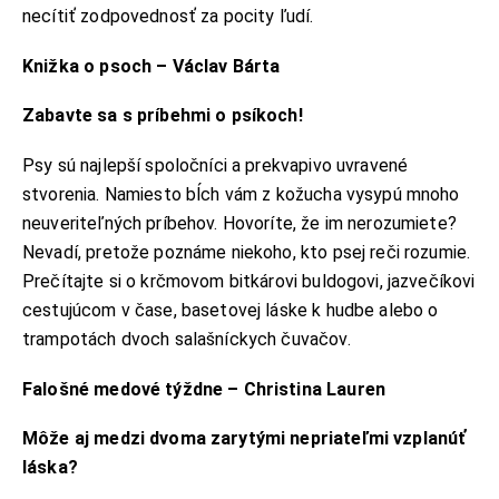
necítiť zodpovednosť za pocity ľudí.
Knižka o psoch – Václav Bárta
Zabavte sa s príbehmi o psíkoch!
Psy sú najlepší spoločníci a prekvapivo uvravené
stvorenia. Namiesto bĺch vám z kožucha vysypú mnoho
neuveriteľných príbehov. Hovoríte, že im nerozumiete?
Nevadí, pretože poznáme niekoho, kto psej reči rozumie.
Prečítajte si o krčmovom bitkárovi buldogovi, jazvečíkovi
cestujúcom v čase, basetovej láske k hudbe alebo o
trampotách dvoch salašníckych čuvačov.
Falošné medové týždne – Christina Lauren
Môže aj medzi dvoma zarytými nepriateľmi vzplanúť
láska?