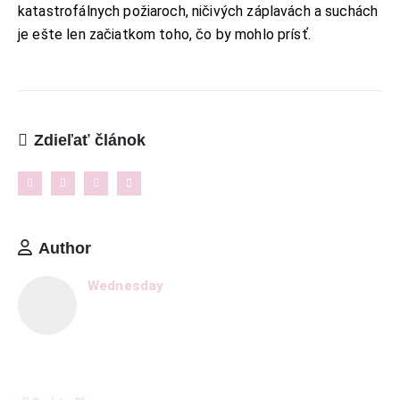
katastrofálnych požiaroch, ničivých záplavách a suchách
O Lalala
je ešte len začiatkom toho, čo by mohlo prísť.
Reklama
Podmienky používania
Reklamačný poriadok
Zdieľať článok
Kontakt
NAJNOVŠIE ČLÁNKY
Ženské košele a blúzky na leto – pohodlie,
proporcionalita a štýl v teplých dňoch
Author
11. mája 2026
Wednesday
8 dôležitých postáv Harryho Pottera, ktoré boli pri
tvorbe filmu jednoducho ignorované
6. januára 2026
Ukázalo sa, že cestovanie nás robí oveľa šťastnejšími
ako akékoľvek hmotné bohatstvo