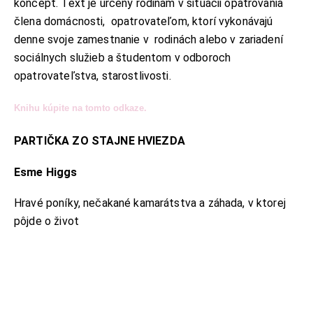
koncept. Text je určený rodinám v situácii opatrovania
člena domácnosti, opatrovateľom, ktorí vykonávajú
denne svoje zamestnanie v rodinách alebo v zariadení
sociálnych služieb a študentom v odboroch
opatrovateľstva, starostlivosti.
Knihu kúpite na tomto odkaze.
PARTIČKA ZO STAJNE HVIEZDA
Esme Higgs
Hravé poníky, nečakané kamarátstva a záhada, v ktorej
pôjde o život