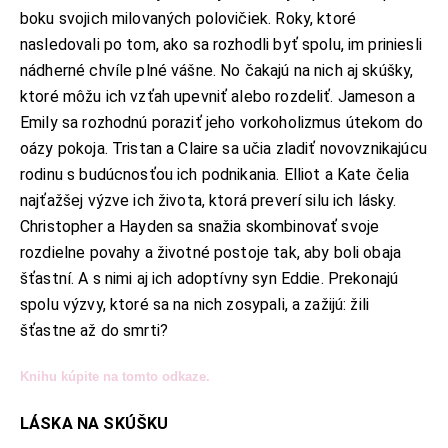
boku svojich milovaných polovičiek. Roky, ktoré
nasledovali po tom, ako sa rozhodli byť spolu, im priniesli
nádherné chvíle plné vášne. No čakajú na nich aj skúšky,
ktoré môžu ich vzťah upevniť alebo rozdeliť. Jameson a
Emily sa rozhodnú poraziť jeho vorkoholizmus útekom do
oázy pokoja. Tristan a Claire sa učia zladiť novovznikajúcu
rodinu s budúcnosťou ich podnikania. Elliot a Kate čelia
najťažšej výzve ich života, ktorá preverí silu ich lásky.
Christopher a Hayden sa snažia skombinovať svoje
rozdielne povahy a životné postoje tak, aby boli obaja
šťastní. A s nimi aj ich adoptívny syn Eddie. Prekonajú
spolu výzvy, ktoré sa na nich zosypali, a zažijú: žili
šťastne až do smrti?
Knihu kúpite na tomto odkaze.
LÁSKA NA SKÚŠKU