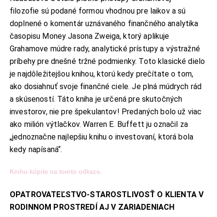
filozofie sú podané formou vhodnou pre laikov a sú
doplnené o komentár uznávaného finančného analytika
časopisu Money Jasona Zweiga, ktorý aplikuje
Grahamove múdre rady, analytické prístupy a výstražné
príbehy pre dnešné tržné podmienky. Toto klasické dielo
je najdôležitejšou knihou, ktorú kedy prečítate o tom,
ako dosiahnuť svoje finančné ciele. Je plná múdrych rád
a skúseností. Táto kniha je určená pre skutočných
investorov, nie pre špekulantov! Predaných bolo už viac
ako milión výtlačkov. Warren E. Buffett ju označil za
„jednoznačne najlepšiu knihu o investovaní, ktorá bola
kedy napísaná“.
Knihu kúpite na tomto odkaze.
OPATROVATEĽSTVO-STAROSTLIVOSŤ O KLIENTA V
RODINNOM PROSTREDÍ AJ V ZARIADENIACH