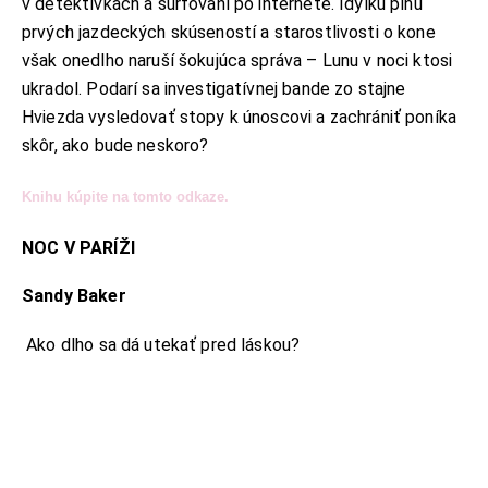
v detektívkach a surfovaní po internete. Idylku plnú
prvých jazdeckých skúseností a starostlivosti o kone
však onedlho naruší šokujúca správa – Lunu v noci ktosi
ukradol. Podarí sa investigatívnej bande zo stajne
Hviezda vysledovať stopy k únoscovi a zachrániť poníka
skôr, ako bude neskoro?
Knihu kúpite na tomto odkaze.
NOC V PARÍŽI
Sandy Baker
Ako dlho sa dá utekať pred láskou?