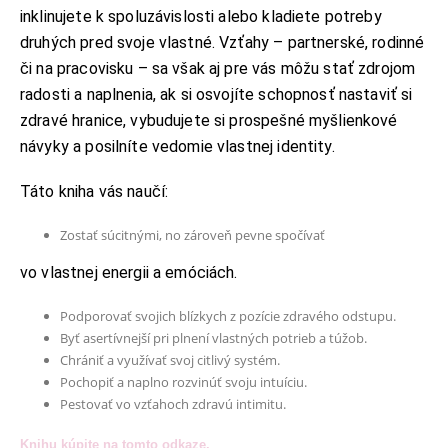
inklinujete k spoluzávislosti alebo kladiete potreby
druhých pred svoje vlastné. Vzťahy – partnerské, rodinné
či na pracovisku – sa však aj pre vás môžu stať zdrojom
radosti a naplnenia, ak si osvojíte schopnosť nastaviť si
zdravé hranice, vybudujete si prospešné myšlienkové
návyky a posilníte vedomie vlastnej identity.
Táto kniha vás naučí:
Zostať súcitnými, no zároveň pevne spočívať
vo vlastnej energii a emóciách.
Podporovať svojich blízkych z pozície zdravého odstupu.
Byť asertívnejší pri plnení vlastných potrieb a túžob.
Chrániť a využívať svoj citlivý systém.
Pochopiť a naplno rozvinúť svoju intuíciu.
Pestovať vo vzťahoch zdravú intimitu.
Knihu kúpite na tomto odkaze.