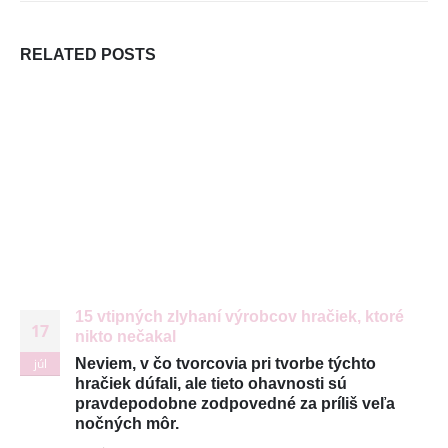
DORUČUJEME SPOĽAHLIVO A RÝCHLO V SPOLUPRÁCI
RELATED
POSTS
S
15 vtipných zlyhaní výrobcov hračiek, ktoré
17
nikto nečakal
júl
Neviem, v čo tvorcovia pri tvorbe týchto
hračiek dúfali, ale tieto ohavnosti sú
pravdepodobne zodpovedné za príliš veľa
© Copyright 2026. Všetky práva vyhradené
nočných môr.