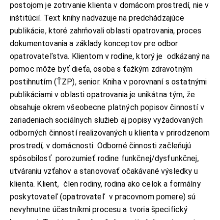
postojom je zotrvanie klienta v domácom prostredí, nie v
inštitúcií. Text knihy nadväzuje na predchádzajúce
publikácie, ktoré zahrňovali oblasti opatrovania, proces
dokumentovania a základy konceptov pre odbor
opatrovateľstva. Klientom v rodine, ktorý je odkázaný na
pomoc môže byť dieťa, osoba s ťažkým zdravotným
postihnutím (ŤZP), senior. Kniha v porovnaní s ostatnými
publikáciami v oblasti opatrovania je unikátna tým, že
obsahuje okrem všeobecne platných popisov činností v
zariadeniach sociálnych služieb aj popisy vyžadovaných
odborných činností realizovaných u klienta v prirodzenom
prostredí, v domácnosti. Odborné činnosti začleňujú
spôsobilosť porozumieť rodine funkčnej/dysfunkčnej,
utváraniu vzťahov a stanovovať očakávané výsledky u
klienta. Klient, člen rodiny, rodina ako celok a formálny
poskytovateľ (opatrovateľ v pracovnom pomere) sú
nevyhnutne účastníkmi procesu a tvoria špecifický