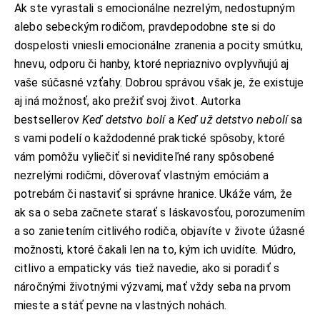
Ak ste vyrastali s emocionálne nezrelým, nedostupným
alebo sebeckým rodičom, pravdepodobne ste si do
dospelosti vniesli emocionálne zranenia a pocity smútku,
hnevu, odporu či hanby, ktoré nepriaznivo ovplyvňujú aj
vaše súčasné vzťahy. Dobrou správou však je, že existuje
aj iná možnosť, ako prežiť svoj život. Autorka
bestsellerov
Keď detstvo bolí
a
Keď už detstvo nebolí
sa
s vami podelí o každodenné praktické spôsoby, ktoré
vám pomôžu vyliečiť si neviditeľné rany spôsobené
nezrelými rodičmi, dôverovať vlastným emóciám a
potrebám či nastaviť si správne hranice. Ukáže vám, že
ak sa o seba začnete starať s láskavosťou, porozumením
a so zanietením citlivého rodiča, objavíte v živote úžasné
možnosti, ktoré čakali len na to, kým ich uvidíte. Múdro,
citlivo a empaticky vás tiež navedie, ako si poradiť s
náročnými životnými výzvami, mať vždy seba na prvom
mieste a stáť pevne na vlastných nohách.