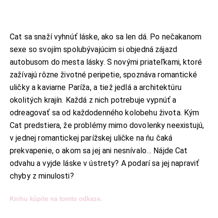
Cat sa snaží vyhnúť láske, ako sa len dá. Po nečakanom
KONTAKT
sexe so svojím spolubývajúcim si objedná zájazd
ADRESA:
autobusom do mesta lásky. S novými priateľkami, ktoré
Jantárová 30, Košice
zažívajú rôzne životné peripetie, spoznáva romantické
TELEFÓN:
+421 901 762 147
uličky a kaviarne Paríža, a tiež jedlá a architektúru
okolitých krajín. Každá z nich potrebuje vypnúť a
EMAIL:
ahoj@lalala.sk
odreagovať sa od každodenného kolobehu života. Kým
SME DOSTUPNÍ:
Cat predstiera, že problémy mimo dovolenky neexistujú,
Pon - Pia/ 9:00 - 15:00
v jednej romantickej parížskej uličke na ňu čaká
prekvapenie, o akom sa jej ani nesnívalo… Nájde Cat
odvahu a vyjde láske v ústrety? A podarí sa jej napraviť
chyby z minulosti?
INFORMAČNÉ MENU
Knihu kúpite na tomto odkaze.
O Lalala