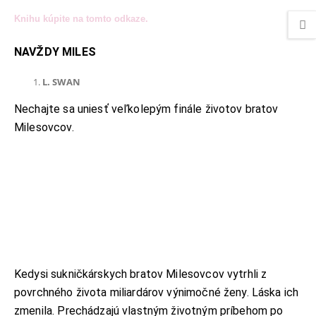
Knihu kúpite na tomto odkaze.
NAVŽDY MILES
L. SWAN
Nechajte sa uniesť veľkolepým finále životov bratov
Milesovcov.
Kedysi sukničkárskych bratov Milesovcov vytrhli z
povrchného života miliardárov výnimočné ženy. Láska ich
zmenila. Prechádzajú vlastným životným príbehom po