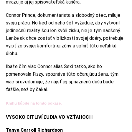
mrazu je aj jej spisovateľská kariéra.
Connor Prince, dokumentarista a slobodný otec, miluje
svoju prácu. No keď od neho šéf vyžaduje, aby vytvoril
jedinečnú reality šou len kvôli zisku, nie je tým nadšený.
Lenže ak chce zostať v blízkosti svojej dcéry, potrebuje
vyjsť zo svojej komfortnej zóny a splniť túto neľahkú
úlohu.
Ibaže čím viac Connor alias Sexi tatko, ako ho
pomenovala Fizzy, spoznáva túto očarujúcu ženu, tým
viac si uvedomuje, že nájsť jej spriaznenú dušu bude
ťažšie, než by čakal.
Knihu kúpite na tomto odkaze.
VYSOKO CITLIVÍ ĽUDIA VO VZŤAHOCH
Tanya Carroll Richardson