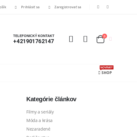
ošík
Prihlásiť sa
Zaregistrovať sa
TELEFONICKÝ KONTAKT
0
+421901762147
NOVINKY
SHOP
Kategórie článkov
Filmy a seriály
Móda a krása
Nezaradené