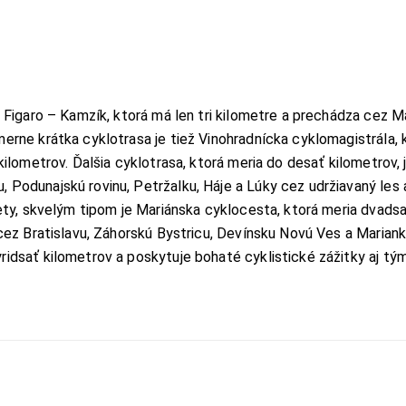
a Figaro – Kamzík, ktorá má len tri kilometre a prechádza cez M
erne krátka cyklotrasa je tiež Vinohradnícka cyklomagistrála, 
kilometrov. Ďalšia cyklotrasa, ktorá meria do desať kilometrov, 
 Podunajskú rovinu, Petržalku, Háje a Lúky cez udržiavaný les 
lety, skvelým tipom je Mariánska cyklocesta, ktorá meria dvads
 cez Bratislavu, Záhorskú Bystricu, Devínsku Novú Ves a Mariank
ridsať kilometrov a poskytuje bohaté cyklistické zážitky aj tý