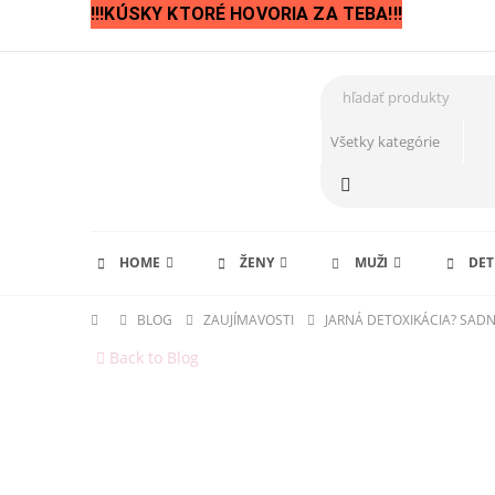
!!!KÚSKY KTORÉ HOVORIA ZA TEBA!!!
HOME
ŽENY
MUŽI
DET
BLOG
ZAUJÍMAVOSTI
JARNÁ DETOXIKÁCIA? SADN
Back to Blog