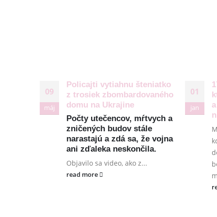
ADRESA:
O Lalala
Jantárová 30, Košice
Reklama
TELEFÓN:
+421 901 762 147
Podmien
EMAIL:
ahoj@lalala.sk
Reklama
SME DOSTUPNÍ:
Kontakt
Pon - Pia/ 9:00 - 15:00
Policajti vytiahnu šteniatko
1
09
01
z trosiek zbombardovaného
k
domu na Ukrajine
a
máj
jan
n
Počty utečencov, mŕtvych a
zničených budov stále
M
narastajú a zdá sa, že vojna
k
ani zďaleka neskončila.
d
Objavilo sa video, ako z...
b
read more
m
r
© Copyright 2026. Všetky práva vyhradené