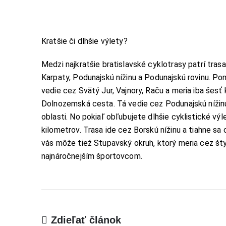
Kratšie či dlhšie výlety?
Medzi najkratšie bratislavské cyklotrasy patrí tras
Karpaty, Podunajskú nížinu a Podunajskú rovinu. Pom
vedie cez Svätý Jur, Vajnory, Raču a meria iba šesť 
Dolnozemská cesta. Tá vedie cez Podunajskú nížinu,
oblasti. No pokiaľ obľubujete dlhšie cyklistické vý
kilometrov. Trasa ide cez Borskú nížinu a tiahne sa
vás môže tiež Stupavský okruh, ktorý meria cez šty
najnáročnejším športovcom.
Zdieľať článok