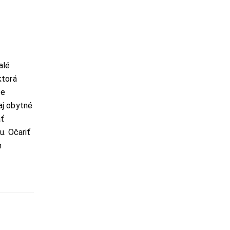
alé
ktorá
je
aj obytné
ať
u. Očariť
m