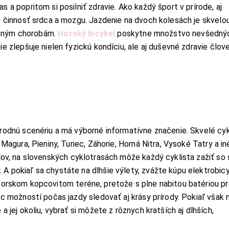
 a popritom si posilniť zdravie. Ako každý šport v prírode, aj
e činnosť srdca a mozgu. Jazdenie na dvoch kolesách je skvelo
začným chorobám.
Horský bicykel
poskytne množstvo nevšedný
e zlepšuje nielen fyzickú kondíciu, ale aj duševné zdravie člov
írodnú scenériu a má výborné informatívne značenie. Skvelé cy
Magura, Pieniny, Turiec, Záhorie, Horná Nitra, Vysoké Tatry a in
lov, na slovenských cyklotrasách môže každý cyklista zažiť so 
 pokiaľ sa chystáte na dlhšie výlety, zvážte kúpu elektrobicy
horskom kopcovitom teréne, pretože s plne nabitou batériou p
c možností počas jazdy sledovať aj krásy prírody. Pokiaľ však n
 jej okoliu, vybrať si môžete z rôznych kratších aj dlhších,