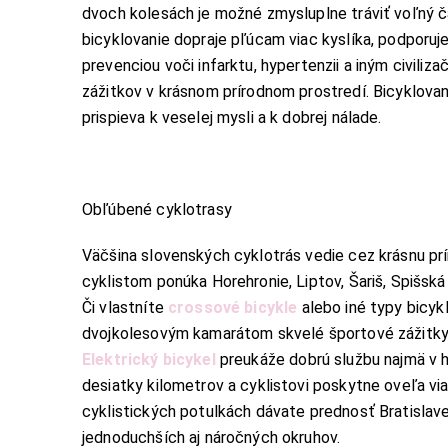
dvoch kolesách je možné zmysluplne tráviť voľný čas
bicyklovanie dopraje pľúcam viac kyslíka, podporuj
prevenciou voči infarktu, hypertenzii a iným civili
zážitkov v krásnom prírodnom prostredí. Bicyklovani
prispieva k veselej mysli a k dobrej nálade.
Obľúbené cyklotrasy
Väčšina slovenských cyklotrás vedie cez krásnu pr
cyklistom ponúka Horehronie, Liptov, Šariš, Spišská 
Či vlastníte
crossové bicykle
alebo iné typy bicyk
dvojkolesovým kamarátom skvelé športové zážitky. A
Elektrický bicykel
preukáže dobrú službu najmä v 
desiatky kilometrov a cyklistovi poskytne oveľa via
cyklistických potulkách dávate prednosť Bratislave a
jednoduchších aj náročných okruhov.