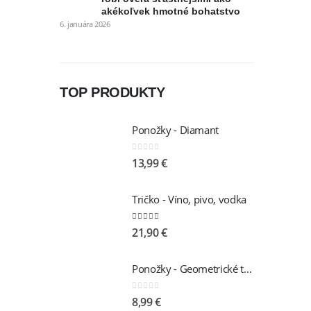
akékoľvek hmotné bohatstvo
6. januára 2026
TOP PRODUKTY
Ponožky - Diamant
0
out of 5
13,99
€
Tričko - Víno, pivo, vodka
5.00
out of 5
21,90
€
Ponožky - Geometrické tvary
0
out of 5
8,99
€