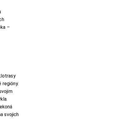
u
ch
eka –
klotrasy
é regióny.
svojim
kla.
rekoná
a svojich