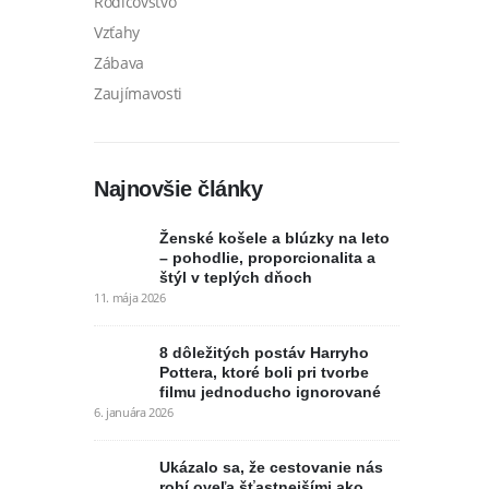
Rodičovstvo
Vzťahy
Zábava
Zaujímavosti
Najnovšie články
Ženské košele a blúzky na leto
– pohodlie, proporcionalita a
štýl v teplých dňoch
11. mája 2026
8 dôležitých postáv Harryho
Pottera, ktoré boli pri tvorbe
filmu jednoducho ignorované
6. januára 2026
Ukázalo sa, že cestovanie nás
robí oveľa šťastnejšími ako