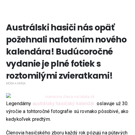
Austrálski hasiči nás opäť
požehnali nafotením nového
kalendára! Budúcoročné
vydanie je plné fotiek s
roztomilými zvieratkami!
MÓDA A KRÁSA
Legendárny
austrálsky hasičský kalendár
oslavuje už 30.
výročie a tohtoročné fotografie sú rovnako pôsobivé, ako
kedykoľvek predtým.
Členovia hasičského zboru každý rok pózujú na pútavých