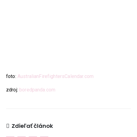
EMAIL:
ahoj@lalala.sk
SME DOSTUPNÍ:
Pon - Pia/ 9:00 - 15:00
INFORMAČNÉ MENU
O Lalala
foto:
AustralianFirefightersCalendar.com
Reklama
zdroj:
boredpanda.com
Podmienky používania
Reklamačný poriadok
Kontakt
Zdieľať článok
NAJNOVŠIE ČLÁNKY