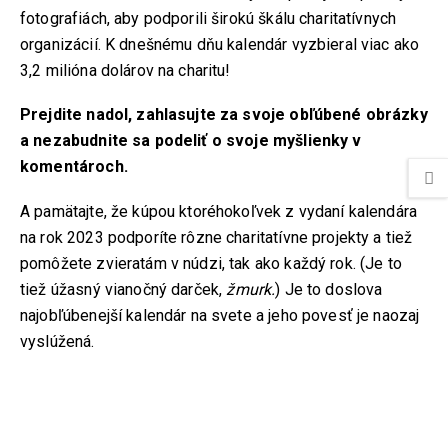
fotografiách, aby podporili širokú škálu charitatívnych
organizácií. K dnešnému dňu kalendár vyzbieral viac ako
3,2 milióna dolárov na charitu!
Prejdite nadol, zahlasujte za svoje obľúbené obrázky
a nezabudnite sa podeliť o svoje myšlienky v
komentároch.
A pamätajte, že kúpou ktoréhokoľvek z vydaní kalendára
na rok 2023 podporíte rôzne charitatívne projekty a tiež
pomôžete zvieratám v núdzi, tak ako každý rok. (Je to
tiež úžasný vianočný darček,
žmurk.
) Je to doslova
najobľúbenejší kalendár na svete a jeho povesť je naozaj
vyslúžená.