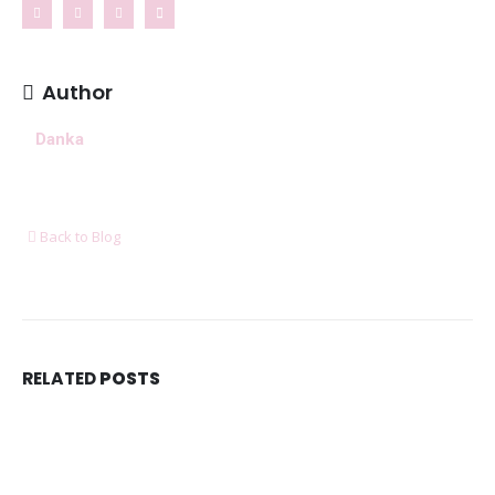
Ženské košele a blúzky na leto – pohodlie,
proporcionalita a štýl v teplých dňoch
11. mája 2026
Author
8 dôležitých postáv Harryho Pottera, ktoré boli pri
Danka
tvorbe filmu jednoducho ignorované
6. januára 2026
Ukázalo sa, že cestovanie nás robí oveľa
šťastnejšími ako akékoľvek hmotné bohatstvo
Back to Blog
6. januára 2026
DORUČUJEME SPOĽAHLIVO A RÝCHLO V SPOLUPRÁCI
S
RELATED
POSTS