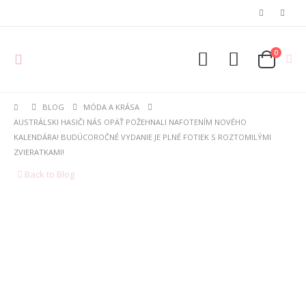
0
BLOG
MÓDA A KRÁSA
AUSTRÁLSKI HASIČI NÁS OPÄŤ POŽEHNALI NAFOTENÍM NOVÉHO
KALENDÁRA! BUDÚCOROČNÉ VYDANIE JE PLNÉ FOTIEK S ROZTOMILÝMI
ZVIERATKAMI!
Back to Blog