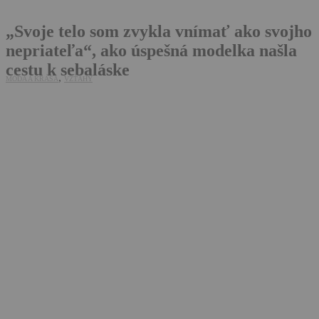
„Svoje telo som zvykla vnímať ako svojho
nepriateľa“, ako úspešná modelka našla
cestu k sebaláske
,
MÓDA A KRÁSA
VZŤAHY