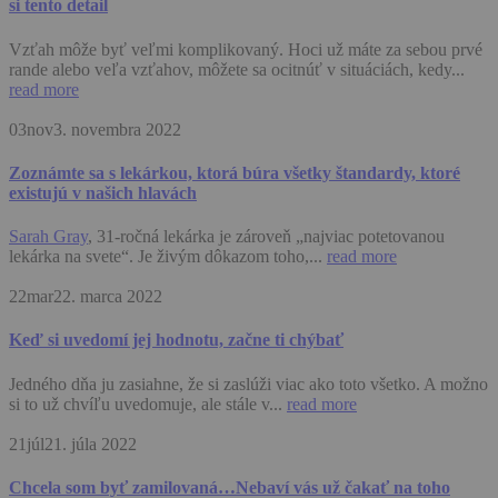
si tento detail
Vzťah môže byť veľmi komplikovaný. Hoci už máte za sebou prvé
rande alebo veľa vzťahov, môžete sa ocitnúť v situáciách, kedy...
read more
03
nov
3. novembra 2022
Zoznámte sa s lekárkou, ktorá búra všetky štandardy, ktoré
existujú v našich hlavách
Sarah Gray
, 31-ročná lekárka je zároveň „najviac potetovanou
lekárka na svete“. Je živým dôkazom toho,...
read more
22
mar
22. marca 2022
Keď si uvedomí jej hodnotu, začne ti chýbať
Jedného dňa ju zasiahne, že si zaslúži viac ako toto všetko. A možno
si to už chvíľu uvedomuje, ale stále v...
read more
21
júl
21. júla 2022
Chcela som byť zamilovaná…Nebaví vás už čakať na toho