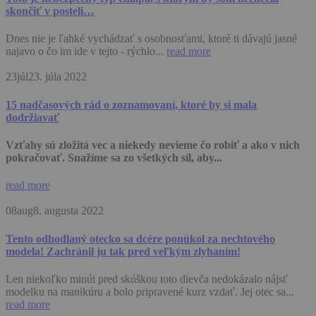
skončiť v posteli…
Dnes nie je ľahké vychádzať s osobnosťami, ktoré ti dávajú jasné
najavo o čo im ide v tejto - rýchlo...
read more
23
júl
23. júla 2022
15 nadčasových rád o zoznamovaní, ktoré by si mala
dodržiavať
Vzťahy sú zložitá vec a niekedy nevieme čo robiť a ako v nich
pokračovať. Snažíme sa zo všetkých síl, aby...
read more
08
aug
8. augusta 2022
Tento odhodlaný otecko sa dcére ponúkol za nechtového
modela! Zachránil ju tak pred veľkým zlyhaním!
Len niekoľko minút pred skúškou toto dievča nedokázalo nájsť
modelku na manikúru a bolo pripravené kurz vzdať. Jej otec sa...
read more