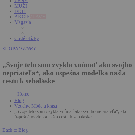
ŽENY
MUŽI
DETI
AKCIE
ZĽAVY
Magazín
Časté otázky
SHOP
NOVINKY
„Svoje telo som zvykla vnímať ako svojho
nepriateľa“, ako úspešná modelka našla
cestu k sebaláske
Home
Blog
Vzťahy
,
Móda a krása
„Svoje telo som zvykla vnímať ako svojho nepriateľa“, ako
úspešná modelka našla cestu k sebaláske
Back to Blog