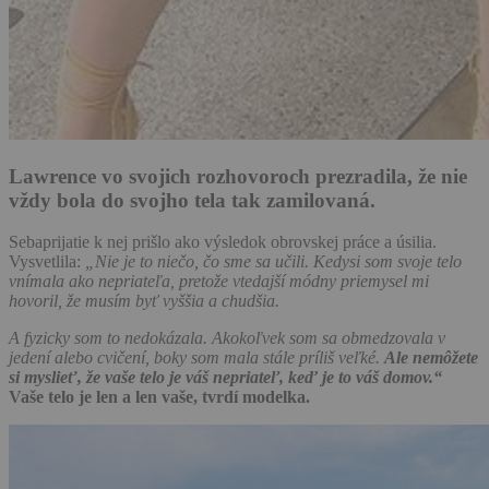
Lawrence vo svojich rozhovoroch prezradila, že nie
vždy bola do svojho tela tak zamilovaná.
Sebaprijatie k nej prišlo ako výsledok obrovskej práce a úsilia.
Vysvetlila:
„Nie je to niečo, čo sme sa učili. Kedysi som svoje telo
vnímala ako nepriateľa, pretože vtedajší módny priemysel mi
hovoril, že musím byť vyššia a chudšia.
A fyzicky som to nedokázala. Akokoľvek som sa obmedzovala v
jedení alebo cvičení, boky som mala stále príliš veľké.
Ale nemôžete
si myslieť, že vaše telo je váš nepriateľ, keď je to váš domov.“
Vaše telo je len a len vaše, tvrdí modelka.