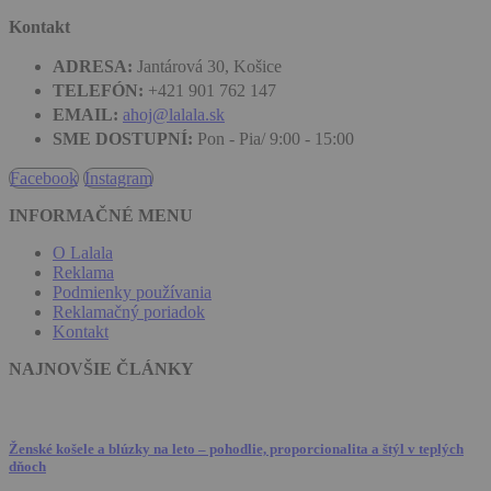
Kontakt
ADRESA:
Jantárová 30, Košice
TELEFÓN:
+421 901 762 147
EMAIL:
ahoj@lalala.sk
SME DOSTUPNÍ:
Pon - Pia/ 9:00 - 15:00
Facebook
Instagram
INFORMAČNÉ MENU
O Lalala
Reklama
Podmienky používania
Reklamačný poriadok
Kontakt
NAJNOVŠIE ČLÁNKY
Ženské košele a blúzky na leto – pohodlie, proporcionalita a štýl v teplých
dňoch