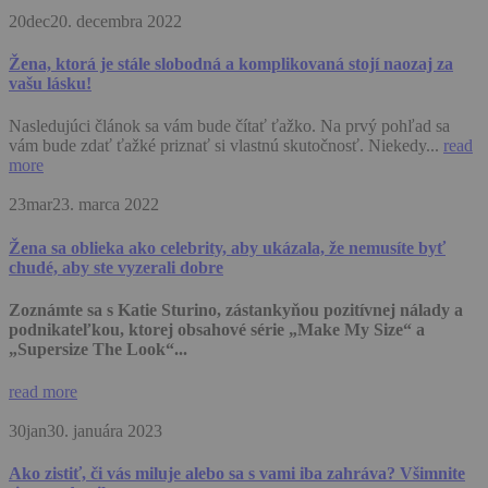
20
dec
20. decembra 2022
Žena, ktorá je stále slobodná a komplikovaná stojí naozaj za
vašu lásku!
Nasledujúci článok sa vám bude čítať ťažko. Na prvý pohľad sa
vám bude zdať ťažké priznať si vlastnú skutočnosť. Niekedy...
read
more
23
mar
23. marca 2022
Žena sa oblieka ako celebrity, aby ukázala, že nemusíte byť
chudé, aby ste vyzerali dobre
Zoznámte sa s Katie Sturino, zástankyňou pozitívnej nálady a
podnikateľkou, ktorej obsahové série „Make My Size“ a
„Supersize The Look“...
read more
30
jan
30. januára 2023
Ako zistiť, či vás miluje alebo sa s vami iba zahráva? Všimnite