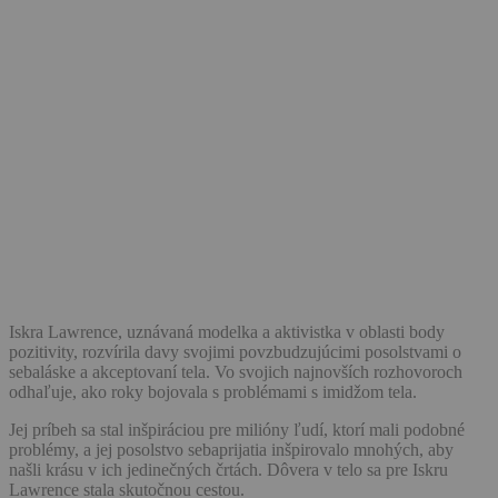
Iskra Lawrence, uznávaná modelka a aktivistka v oblasti body
pozitivity, rozvírila davy svojimi povzbudzujúcimi posolstvami o
sebaláske a akceptovaní tela. Vo svojich najnovších rozhovoroch
odhaľuje, ako roky bojovala s problémami s imidžom tela.
Jej príbeh sa stal inšpiráciou pre milióny ľudí, ktorí mali podobné
problémy, a jej posolstvo sebaprijatia inšpirovalo mnohých, aby
našli krásu v ich jedinečných črtách. Dôvera v telo sa pre Iskru
Lawrence stala skutočnou cestou.