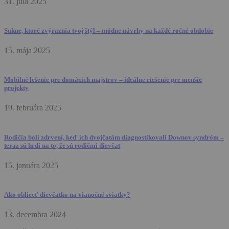
31. júla 2025
Sukne, ktoré zvýraznia tvoj štýl – módne návrhy na každé ročné obdobie
15. mája 2025
Mobilné lešenie pre domácich majstrov – ideálne riešenie pre menšie
projekty
19. februára 2025
Rodičia boli zdrvení, keď ich dvojčatám diagnostikovali Downov syndróm –
teraz sú hrdí na to, že sú rodičmi dievčat
15. januára 2025
Ako obliecť dievčatko na vianočné sviatky?
13. decembra 2024