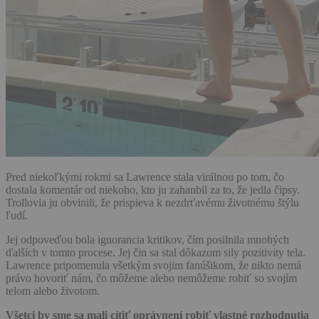
Pred niekoľkými rokmi sa Lawrence stala virálnou po tom, čo
dostala komentár od niekoho, kto ju zahanbil za to, že jedla čipsy.
Trollovia ju obvinili, že prispieva k nezdrťavému životnému štýlu
ľudí.
Jej odpoveďou bola ignorancia kritikov, čím posilnila mnohých
ďalších v tomto procese. Jej čin sa stal dôkazom sily pozitivity tela.
Lawrence pripomenula všetkým svojim fanúšikom, že nikto nemá
právo hovoriť nám, čo môžeme alebo nemôžeme robiť so svojím
telom alebo životom.
Všetci by sme sa mali cítiť oprávnení robiť vlastné rozhodnutia