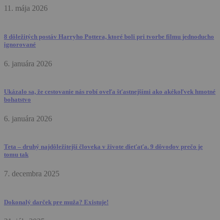
11. mája 2026
8 dôležitých postáv Harryho Pottera, ktoré boli pri tvorbe filmu jednoducho
ignorované
6. januára 2026
Ukázalo sa, že cestovanie nás robí oveľa šťastnejšími ako akékoľvek hmotné
bohatstvo
6. januára 2026
Teta – druhý najdôležitejší človeka v živote dieťaťa. 9 dôvodov prečo je
tomu tak
7. decembra 2025
Dokonalý darček pre muža? Existuje!