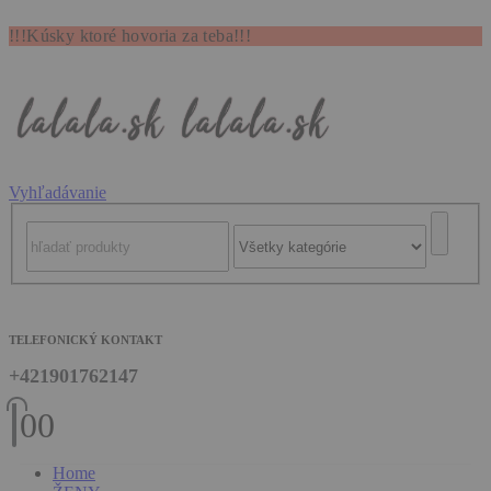
!!!Kúsky ktoré hovoria za teba!!!
Vyhľadávanie
TELEFONICKÝ KONTAKT
+421901762147
0
0
Home