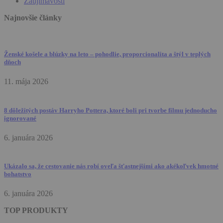
Zaujímavosti
Najnovšie články
Ženské košele a blúzky na leto – pohodlie, proporcionalita a štýl v teplých
dňoch
11. mája 2026
8 dôležitých postáv Harryho Pottera, ktoré boli pri tvorbe filmu jednoducho
ignorované
6. januára 2026
Ukázalo sa, že cestovanie nás robí oveľa šťastnejšími ako akékoľvek hmotné
bohatstvo
6. januára 2026
TOP PRODUKTY