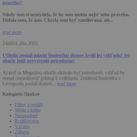
pravého?
Nikdy som si nemyslela, že by som mohla nájsť toho pravého.
Dúfala som, že áno. Chcela som byť zamilovaná, ale...
read more
24
júl
24. júla 2022
Učitelia poslali mladú študentku domov kvôli jej vzhľadu! Jej
obočie totiž nevyzeralo prirodzene!
Aj keď sa Meganino obočie ukázalo byť prirodzené, vzhľad by
nemal obmedzovať prístup k vzdelaniu. Zmätenú študentku z
Liverpoolu poslali domov...
read more
Kategórie článkov
Filmy a seriály
Móda a krása
Nezaradené
Rodičovstvo
Vzťahy
Zábava