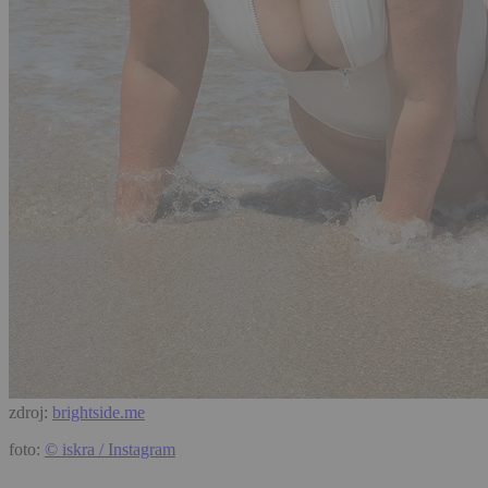
zdroj:
brightside.me
foto:
© iskra / Instagram