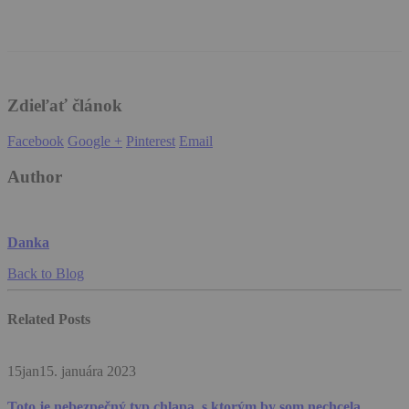
Zdieľať článok
Facebook
Google +
Pinterest
Email
Author
Danka
Back to Blog
Related
Posts
15
jan
15. januára 2023
Toto je nebezpečný typ chlapa, s ktorým by som nechcela