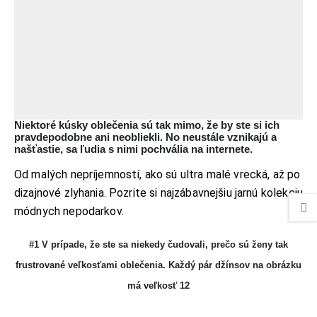
Niektoré kúsky oblečenia sú tak mimo, že by ste si ich
pravdepodobne ani neobliekli. No neustále vznikajú a
našťastie, sa ľudia s nimi pochvália na internete.
Od malých nepríjemností, ako sú ultra malé vrecká, až po
dizajnové zlyhania. Pozrite si najzábavnejšiu jarnú kolekciu
módnych nepodarkov.
#1 V prípade, že ste sa niekedy čudovali, prečo sú ženy tak
frustrované veľkosťami oblečenia. Každý pár džínsov na obrázku
má veľkosť 12