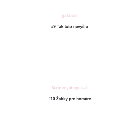
gabbois
#9 Tak toto nevyšlo
Scrimmybinguscat
#10 Žabky pre homáre