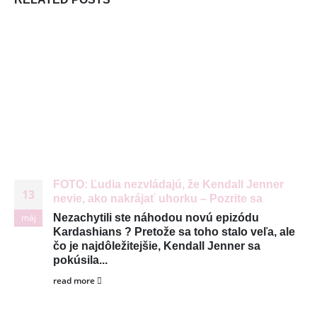
FOTO: Ľudia nezvládajú, že Kendall Jenner
13
nevie, ako nakrájať uhorku – Pozrite sa
máj
Nezachytili ste náhodou novú epizódu
Kardashians ? Pretože sa toho stalo veľa, ale
čo je najdôležitejšie, Kendall Jenner sa
© Copyright 2026. Všetky práva vyhradené
pokúsila...
read more