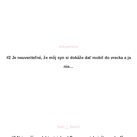
chloemmx
#2 Je neuveriteľné, že môj syn si dokáže dať mobil do vrecka a ja
nie…
ben_j_davis