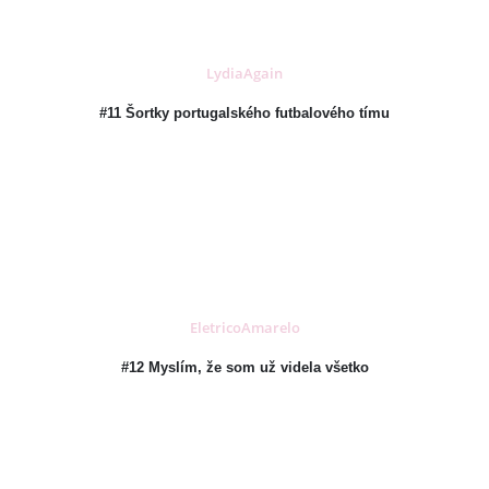
LydiaAgain
#11 Šortky portugalského futbalového tímu
EletricoAmarelo
#12 Myslím, že som už videla všetko