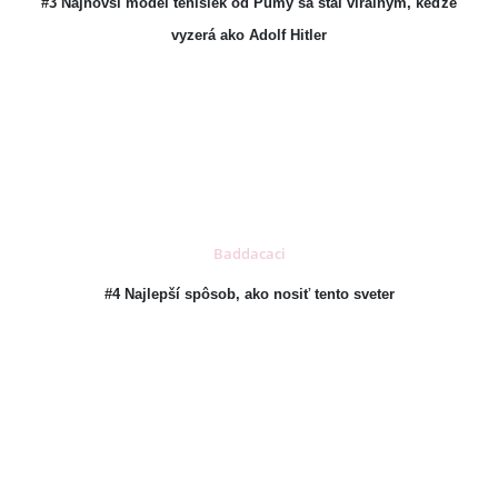
#3 Najnovší model tenisiek od Pumy sa stal virálnym, keďže
vyzerá ako Adolf Hitler
Baddacaci
#4 Najlepší spôsob, ako nosiť tento sveter