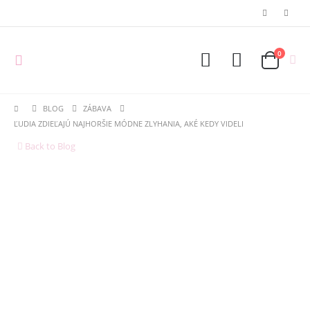
0
BLOG
ZÁBAVA
ĽUDIA ZDIEĽAJÚ NAJHORŠIE MÓDNE ZLYHANIA, AKÉ KEDY VIDELI
Back to Blog