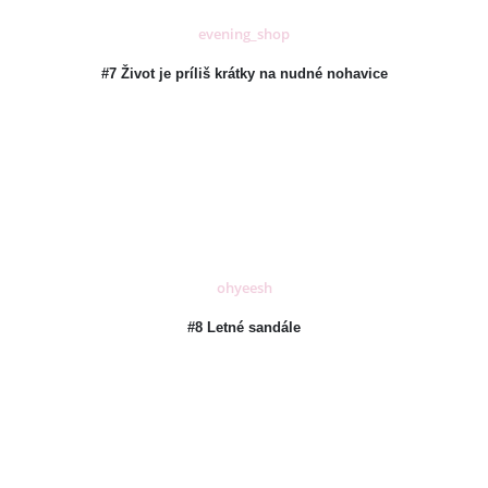
evening_shop
#7 Život je príliš krátky na nudné nohavice
ohyeesh
#8 Letné sandále