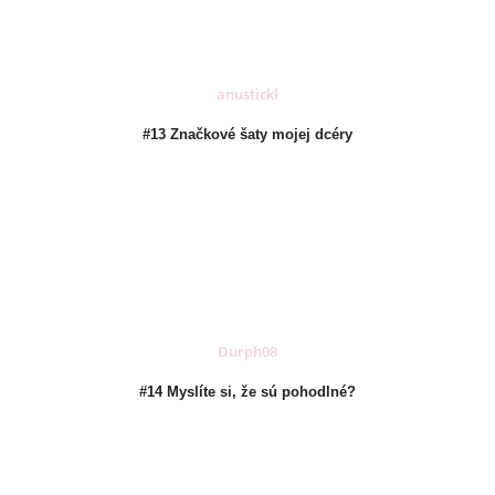
anustickl
#13 Značkové šaty mojej dcéry
Durph08
#14 Myslíte si, že sú pohodlné?