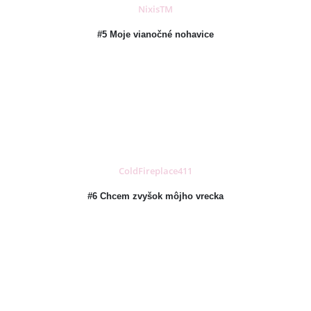
NixisTM
#5 Moje vianočné nohavice
ColdFireplace411
#6 Chcem zvyšok môjho vrecka