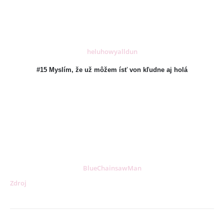
KONTAKT
ADRESA:
Jantárová 30, Košice
TELEFÓN:
heluhowyalldun
+421 901 762 147
EMAIL:
#15 Myslím, že už môžem ísť von kľudne aj holá
ahoj@lalala.sk
SME DOSTUPNÍ:
Pon - Pia/ 9:00 - 15:00
INFORMAČNÉ MENU
BlueChainsawMan
O Lalala
Zdroj
Reklama
Podmienky používania