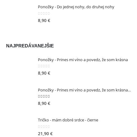
Ponožky - Do jednej nohy, do druhej nohy
0
out of 5
8,90
€
NAJPREDÁVANEJŠIE
Ponožky - Prines mi víno a povedz, že som krásna
KONTAKT
0
out of 5
8,90
€
ADRESA:
Jantárová 30, Košice
Ponožky - Prines mi víno a povedz, že som krásna - ružové
TELEFÓN:
+421 901 762 147
5.00
out of 5
8,90
€
EMAIL:
ahoj@lalala.sk
Tričko - mám dobré srdce - čierne
SME DOSTUPNÍ:
Pon - Pia/ 9:00 - 15:00
0
out of 5
21,90
€