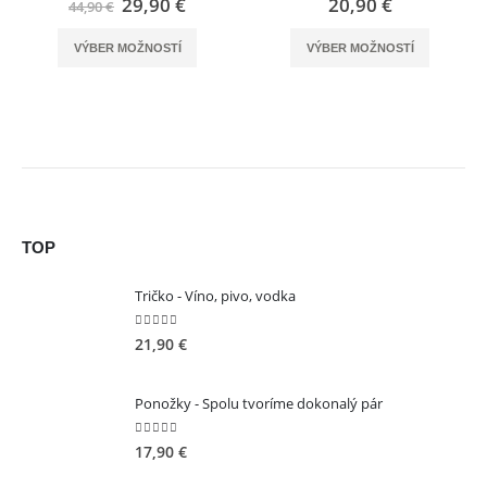
Original
Current
29,90
€
20,90
€
44,90
€
price
price
This product has multiple variants. The options may be chosen on the product page
This product has multiple variants. The options may be chosen on the product page
was:
is:
VÝBER MOŽNOSTÍ
VÝBER MOŽNOSTÍ
44,90 €.
29,90 €.
TOP
Tričko - Víno, pivo, vodka
5.00
out of 5
21,90
€
Ponožky - Spolu tvoríme dokonalý pár
5.00
out of 5
17,90
€