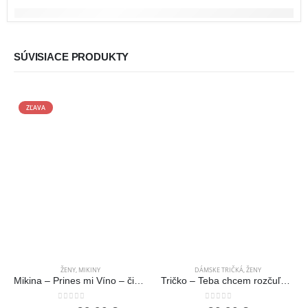
SÚVISIACE PRODUKTY
ZĽAVA
ŽENY
,
MIKINY
DÁMSKE TRIČKÁ
,
ŽENY
Mikina – Prines mi Víno – čierna
Tričko – Teba chcem rozčuľovať celý život
0
out of 5
0
out of 5