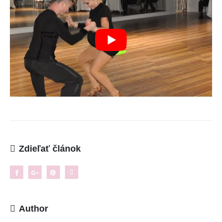
KONTAKT
ADRESA:
Jantárová 30, Košice
TELEFÓN:
+421 901 762 147
EMAIL:
ahoj@lalala.sk
SME DOSTUPNÍ:
Pon - Pia/ 9:00 - 15:00
Zdieľať článok
INFORMAČNÉ MENU
O Lalala
Reklama
Author
Podmienky používania