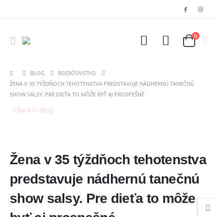
0
BLOG
RODIČOVSTVO
ŽENA V 35 TÝŽDŇOCH TEHOTENSTVA PREDSTAVUJE NÁDHERNÚ TANEČNÚ
SHOW SALSY. PRE DIEŤA TO MÔŽE BYŤ AJ PROSPEŠNÉ
Back to Blog
Žena v 35 týždňoch tehotenstva
predstavuje nádhernú tanečnú
show salsy. Pre dieťa to môže