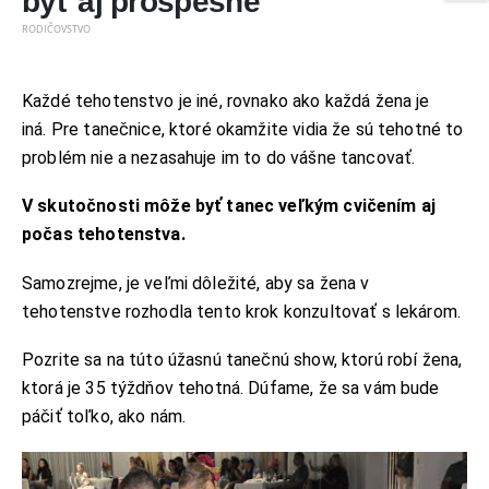
byť aj prospešné
RODIČOVSTVO
Každé tehotenstvo je iné, rovnako ako každá žena je
iná. Pre tanečnice, ktoré okamžite vidia že sú tehotné to
problém nie a nezasahuje im to do vášne tancovať.
V skutočnosti môže byť tanec veľkým cvičením aj
počas tehotenstva.
Samozrejme, je veľmi dôležité, aby sa žena v
tehotenstve rozhodla tento krok konzultovať s lekárom.
Pozrite sa na túto úžasnú tanečnú show, ktorú robí žena,
ktorá je 35 týždňov tehotná. Dúfame, že sa vám bude
páčiť toľko, ako nám.