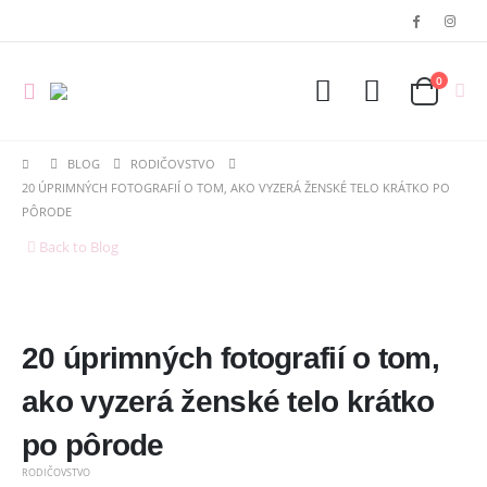
0
BLOG
RODIČOVSTVO
20 ÚPRIMNÝCH FOTOGRAFIÍ O TOM, AKO VYZERÁ ŽENSKÉ TELO KRÁTKO PO
PÔRODE
Back to Blog
20 úprimných fotografií o tom,
ako vyzerá ženské telo krátko
po pôrode
RODIČOVSTVO