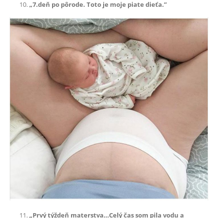
„7.deň po pôrode. Toto je moje piate dieťa.”
„Prvý týždeň materstva…Celý čas som pila vodu a