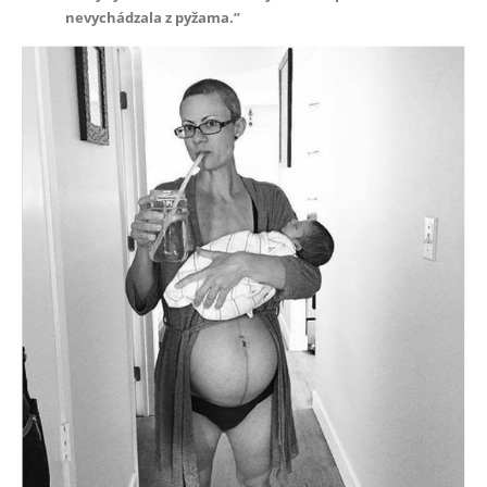
nevychádzala z pyžama.”