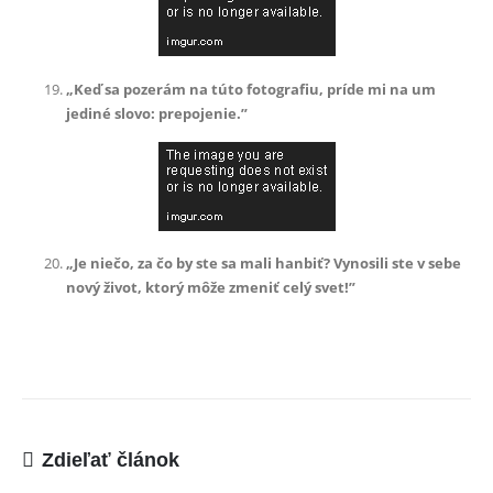
KONTAKT
ADRESA:
Jantárová 30, Košice
„Keď sa pozerám na túto fotografiu, príde mi na um
TELEFÓN:
jediné slovo: prepojenie.”
+421 901 762 147
EMAIL:
ahoj@lalala.sk
SME DOSTUPNÍ:
Pon - Pia/ 9:00 - 15:00
„Je niečo, za čo by ste sa mali hanbiť? Vynosili ste v sebe
nový život, ktorý môže zmeniť celý svet!”
INFORMAČNÉ MENU
O Lalala
Reklama
Zdieľať článok
Podmienky používania