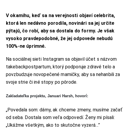
V okamihu, keď sa na verejnosti objaví celebrita,
ktorá len nedávno porodila, novinári sa jej určite
pýtajú, čo robí, aby sa dostala do formy. Je však
vysoko pravdepodobné, že jej odpovede nebudú
100%-ne úprimné.
Na sociálnej sieti Instagram sa objavil účet s názvom
takebackpostpartum, ktorý podporuje zdravé telo a
povzbudzuje novopečené mamičky, aby sa nehanbili za
svoje strie či iné stopy po pôrode.
Zakladateľka projektu, Januari Harsh, hovorí:
„Povedala som: dámy, ak chceme zmeny, musíme začať
od seba. Dostala som veľa odpovedí. Ženy mi písali:
„Ukážme všetkým, ako to skutočne vyzerá…”