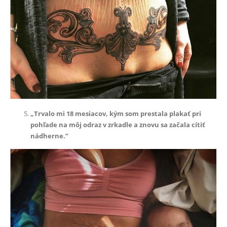
„Trvalo mi 18 mesiacov, kým som prestala plakať pri
pohľade na môj odraz v zrkadle a znovu sa začala cítiť
nádherne.”