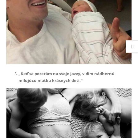
„Keď sa pozerám na svoje jazvy, vidím nádhernú
milujúcu matku krásnych detí.”