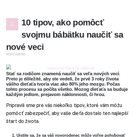
10 tipov, ako pomôcť
svojmu bábätku naučiť sa
nové veci
RODIČOVSTVO
Stať sa rodičom znamená naučiť sa veľa nových vecí.
Preto je dôležité, aby ste vedeli, že prvé 3 roky života
vášho dieťaťa tvoria viac ako 80% jeho mozgu. Počas
tohto procesu sa počíta všetko. Mozog dieťaťa sa buduje
každým jedlom, prejavom náklonnosti, či hrou.
Pripravili sme pre vás niekoľko tipov, ktoré vám môžu
pomôcť zabezpečiť, aby vaše dieťa dostalo ten najlepší
štart do života.
1. Uistite sa, že sa váš novorodenec môže voľne pohybovať