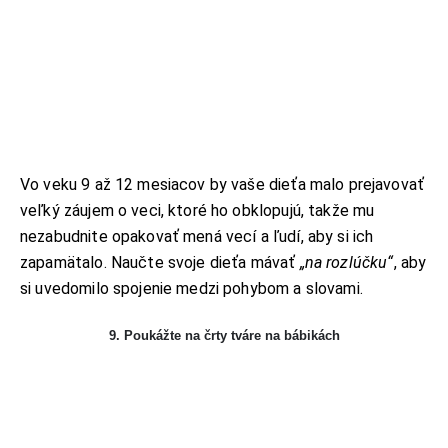
Vo veku 9 až 12 mesiacov by vaše dieťa malo prejavovať
veľký záujem o veci, ktoré ho obklopujú, takže mu
nezabudnite opakovať mená vecí a ľudí, aby si ich
zapamätalo. Naučte svoje dieťa mávať
„na rozlúčku“
, aby
si uvedomilo spojenie medzi pohybom a slovami.
9. Poukážte na črty tváre na bábikách