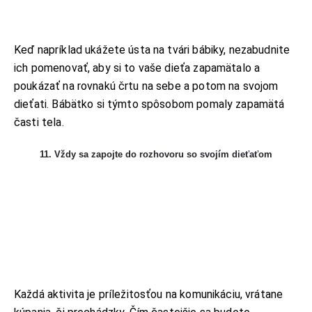
Keď napríklad ukážete ústa na tvári bábiky, nezabudnite
ich pomenovať, aby si to vaše dieťa zapamätalo a
poukázať na rovnakú črtu na sebe a potom na svojom
dieťati. Bábätko si týmto spôsobom pomaly zapamätá
časti tela.
KONTAKT
11. Vždy sa zapojte do rozhovoru so svojím dieťaťom
ADRESA:
Jantárová 30, Košice
TELEFÓN:
+421 901 762 147
EMAIL:
ahoj@lalala.sk
SME DOSTUPNÍ:
Pon - Pia/ 9:00 - 15:00
Každá aktivita je príležitosťou na komunikáciu, vrátane