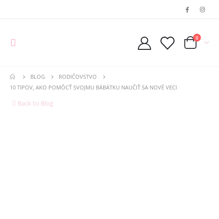
0
BLOG
RODIČOVSTVO
10 TIPOV, AKO POMÔCŤ SVOJMU BÁBÄTKU NAUČIŤ SA NOVÉ VECI
Back to Blog