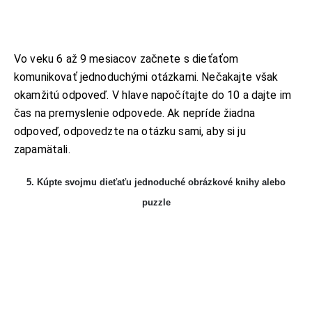
Vo veku 6 až 9 mesiacov začnete s dieťaťom
komunikovať jednoduchými otázkami. Nečakajte však
okamžitú odpoveď. V hlave napočítajte do 10 a dajte im
čas na premyslenie odpovede. Ak nepríde žiadna
odpoveď, odpovedzte na otázku sami, aby si ju
zapamätali.
5. Kúpte svojmu dieťaťu jednoduché obrázkové knihy alebo
puzzle