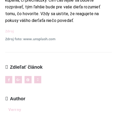
kúpania, či prechádzky. Čím častejšie sa budete
rozprávať, tým ľahšie bude pre vaše dieťa rozumieť
tomu, čo hovoríte. Vždy sa uistite, že reagujete na
INFORMAČNÉ MENU
pokusy vášho dieťaťa niečo povedať.
O Lalala
Zdroj
Reklama
Zdroj foto: www.unsplash.com
Podmienky používania
Reklamačný poriadok
Kontakt
Zdieľať článok
NAJNOVŠIE ČLÁNKY
Ženské košele a blúzky na leto – pohodlie,
proporcionalita a štýl v teplých dňoch
11. mája 2026
Author
8 dôležitých postáv Harryho Pottera, ktoré boli pri
Verrny
tvorbe filmu jednoducho ignorované