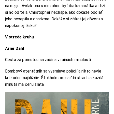
na nej je. Avšak ona s ním chce byť iba kamarátka a drží
si ho od tela. Christopher nechápe, ako dokáže odolať
jeho sexepílu a charizme. Dokáže si získať jej dôveru a
napokon aj lásku?
V strede kruhu
Arne Dahl
Cesta za pomstou sa začína v ruinách minulosti…
Bombový atentátnik sa vysmieva polícií a nikto nevie
kde udrie najbližšie. Štokholmom sa šíri strach a každá
minúta má cenu zlata.