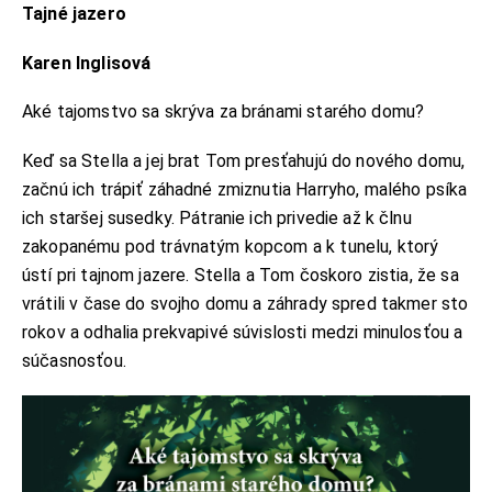
Tajné jazero
Karen Inglisová
Aké tajomstvo sa skrýva za bránami starého domu?
Keď sa Stella a jej brat Tom presťahujú do nového domu,
začnú ich trápiť záhadné zmiznutia Harryho, malého psíka
ich staršej susedky. Pátranie ich privedie až k člnu
zakopanému pod trávnatým kopcom a k tunelu, ktorý
ústí pri tajnom jazere. Stella a Tom čoskoro zistia, že sa
vrátili v čase do svojho domu a záhrady spred takmer sto
rokov a odhalia prekvapivé súvislosti medzi minulosťou a
súčasnosťou.