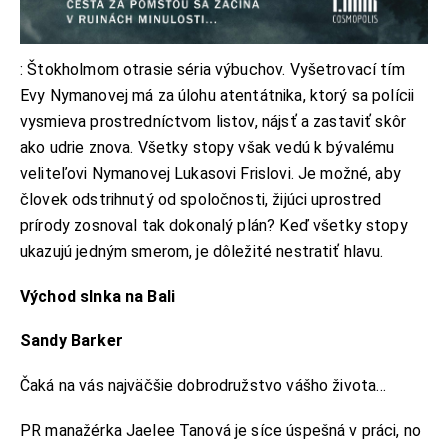
: Štokholmom otrasie séria výbuchov. Vyšetrovací tím
Evy Nymanovej má za úlohu atentátnika, ktorý sa polícii
vysmieva prostredníctvom listov, nájsť a zastaviť skôr
ako udrie znova. Všetky stopy však vedú k bývalému
veliteľovi Nymanovej Lukasovi Frislovi. Je možné, aby
človek odstrihnutý od spoločnosti, žijúci uprostred
prírody zosnoval tak dokonalý plán? Keď všetky stopy
ukazujú jedným smerom, je dôležité nestratiť hlavu.
Východ slnka na Bali
Sandy Barker
Čaká na vás najväčšie dobrodružstvo vášho života…
PR manažérka Jaelee Tanová je síce úspešná v práci, no