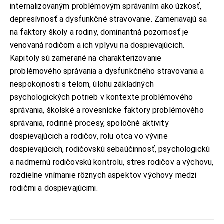
internalizovaným problémovým správaním ako úzkosť,
depresívnosť a dysfunkčné stravovanie. Zameriavajú sa
na faktory školy a rodiny, dominantná pozornosť je
venovaná rodičom a ich vplyvu na dospievajúcich.
Kapitoly sú zamerané na charakterizovanie
problémového správania a dysfunkčného stravovania a
nespokojnosti s telom, úlohu základných
psychologických potrieb v kontexte problémového
správania, školské a rovesnícke faktory problémového
správania, rodinné procesy, spoločné aktivity
KONTAKT
dospievajúcich a rodičov, rolu otca vo vývine
ADRESA:
dospievajúcich, rodičovskú sebaúčinnosť, psychologickú
Jantárová 30, Košice
a nadmernú rodičovskú kontrolu, stres rodičov a výchovu,
TELEFÓN:
rozdielne vnímanie rôznych aspektov výchovy medzi
+421 901 762 147
rodičmi a dospievajúcimi.
EMAIL:
ahoj@lalala.sk
SME DOSTUPNÍ: