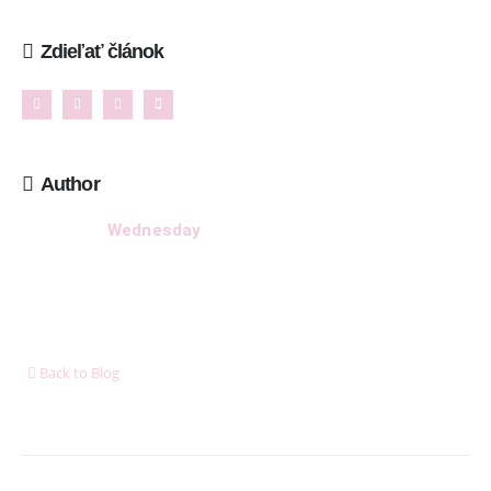
Pon - Pia/ 9:00 - 15:00
Zdieľať článok
INFORMAČNÉ MENU
O Lalala
Author
Reklama
Wednesday
Podmienky používania
Reklamačný poriadok
Kontakt
Back to Blog
NAJNOVŠIE ČLÁNKY
Ženské košele a blúzky na leto – pohodlie, proporcionalita a štýl v
teplých dňoch
11. mája 2026