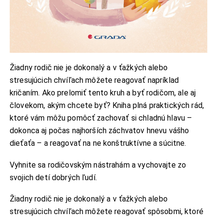
Žiadny rodič nie je dokonalý a v ťažkých alebo
stresujúcich chvíľach môžete reagovať napríklad
kričaním. Ako prelomiť tento kruh a byť rodičom, ale aj
človekom, akým chcete byť? Kniha plná praktických rád,
ktoré vám môžu pomôcť zachovať si chladnú hlavu –
dokonca aj počas najhorších záchvatov hnevu vášho
dieťaťa – a reagovať na ne konštruktívne a súcitne.
Vyhnite sa rodičovským nástrahám a vychovajte zo
svojich detí dobrých ľudí.
Žiadny rodič nie je dokonalý a v ťažkých alebo
stresujúcich chvíľach môžete reagovať spôsobmi, ktoré