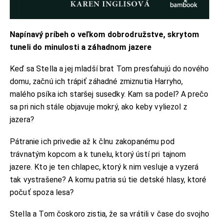
Napínavý príbeh o veľkom dobrodružstve, skrytom
tuneli do minulosti a záhadnom jazere
Keď sa Stella a jej mladší brat Tom presťahujú do nového
domu, začnú ich trápiť záhadné zmiznutia Harryho,
malého psíka ich staršej susedky. Kam sa podel? A prečo
sa pri nich stále objavuje mokrý, ako keby vyliezol z
jazera?
Pátranie ich privedie až k člnu zakopanému pod
trávnatým kopcom a k tunelu, ktorý ústí pri tajnom
jazere. Kto je ten chlapec, ktorý k nim vesluje a vyzerá
tak vystrašene? A komu patria sú tie detské hlasy, ktoré
počuť spoza lesa?
Stella a Tom čoskoro zistia, že sa vrátili v čase do svojho