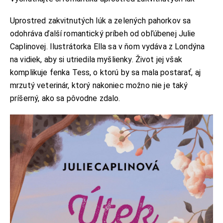
Uprostred zakvitnutých lúk a zelených pahorkov sa
odohráva ďalší romantický príbeh od obľúbenej Julie
Caplinovej. Ilustrátorka Ella sa v ňom vydáva z Londýna
na vidiek, aby si utriedila myšlienky. Život jej však
komplikuje fenka Tess, o ktorú by sa mala postarať, aj
mrzutý veterinár, ktorý nakoniec možno nie je taký
príšerný, ako sa pôvodne zdalo.