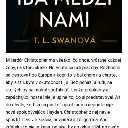
Miliardár Christopher má všetko, čo chce, vrátane každej
ženy, na ktorú ukáže. No vnútri sa cíti prázdny. Rozhodne
sa cestovať po Európe inkognito s batohom na chrbte,
aby zistil, kým v skutočnosti je. Bez peňazí a ľudí, na
ktorých by sa mohol spoľahnúť. Lenže preplnený a
zapáchajúci hostel nie je úplne to, čo si predstavoval. Až
do chvíle, keď sa na posteľ oproti nemu neprisťahuje
nová spolubývajúca Hayden. Christopher z nej nevie
spustiť zrak. Je krásna, nevinná a inteligentná. Ani
zďaleka to nie je žena, po akej by obvykle túžil, no niečo