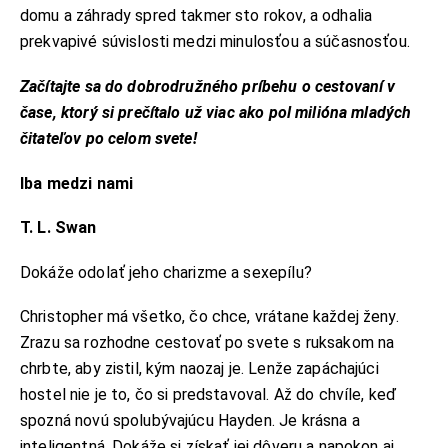
domu a záhrady spred takmer sto rokov, a odhalia
prekvapivé súvislosti medzi minulosťou a súčasnosťou.
Začítajte sa do dobrodružného príbehu o cestovaní v
čase, ktorý si prečítalo už viac ako pol milióna mladých
čitateľov po celom svete!
Iba medzi nami
T. L. Swan
Dokáže odolať jeho charizme a sexepílu?
Christopher má všetko, čo chce, vrátane každej ženy.
Zrazu sa rozhodne cestovať po svete s ruksakom na
chrbte, aby zistil, kým naozaj je. Lenže zapáchajúci
hostel nie je to, čo si predstavoval. Až do chvíle, keď
spozná novú spolubývajúcu Hayden. Je krásna a
inteligentná. Dokáže si získať jej dôveru a napokon aj