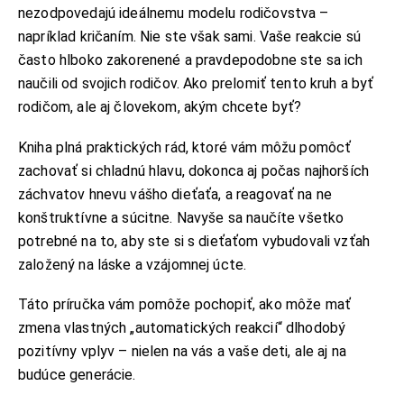
nezodpovedajú ideálnemu modelu rodičovstva –
napríklad kričaním. Nie ste však sami. Vaše reakcie sú
často hlboko zakorenené a pravdepodobne ste sa ich
naučili od svojich rodičov. Ako prelomiť tento kruh a byť
rodičom, ale aj človekom, akým chcete byť?
Kniha plná praktických rád, ktoré vám môžu pomôcť
zachovať si chladnú hlavu, dokonca aj počas najhorších
záchvatov hnevu vášho dieťaťa, a reagovať na ne
konštruktívne a súcitne. Navyše sa naučíte všetko
potrebné na to, aby ste si s dieťaťom vybudovali vzťah
založený na láske a vzájomnej úcte.
Táto príručka vám pomôže pochopiť, ako môže mať
zmena vlastných „automatických reakcií“ dlhodobý
pozitívny vplyv – nielen na vás a vaše deti, ale aj na
budúce generácie.