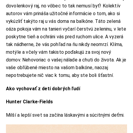
dovolenkový raj, no vôbec to tak nemusí byť! Kolektív
autorov vám prináša užitočné informácie o tom, ako si
vykúzliť takýto raj u vás doma na balkóne. Táto zelená
oáza pokoja vám na tanieri vyčarí čerstvú zeleninu, v lete
poskytne tieň a ochráni vás pred ruchom ulice. A vyzerá
tak nádherne, že vás pohľad na ňu nikdy neomrzí. Klíma,
motýle a včely vám takisto poďakujú za svoj nový
domov. Nehovoriac o vašej nálade a chuti do života. Ak je
vaše obľúbené miesto na vašom balkóne, naozaj
nepotrebujete nič viac k tomu, aby ste boli šťastní.
Ako vychovať z detí dobrých ľudí
Hunter Clarke-Fields
Milší a lepší svet sa začína láskavými a súcitnými deťmi.