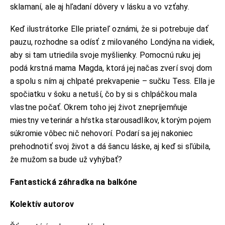
sklamaní, ale aj hľadaní dôvery v lásku a vo vzťahy.
Keď ilustrátorke Elle priateľ oznámi, že si potrebuje dať
pauzu, rozhodne sa odísť z milovaného Londýna na vidiek,
aby si tam utriedila svoje myšlienky. Pomocnú ruku jej
podá krstná mama Magda, ktorá jej načas zverí svoj dom
a spolu s ním aj chlpaté prekvapenie – sučku Tess. Ella je
spočiatku v šoku a netuší, čo by si s chlpáčkou mala
vlastne počať. Okrem toho jej život znepríjemňuje
miestny veterinár a hŕstka starousadlíkov, ktorým pojem
súkromie vôbec nič nehovorí. Podarí sa jej nakoniec
prehodnotiť svoj život a dá šancu láske, aj keď si sľúbila,
že mužom sa bude už vyhýbať?
Fantastická záhradka na balkóne
Kolektív autorov