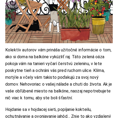
Kolektív autorov vám prináša užitočné informácie o tom,
ako si doma na balkóne vykúzliť raj. Táto zelená oáza
pokoja vám na tanieri vyčarí čerstvú zeleninu, v lete
poskytne tieň a ochráni vás pred ruchom ulice. Klíma,
motýle a včely vám takisto poďakujú za svoj nový
domov. Nehovoriac o vašej nálade a chuti do života. Ak je
vaše obľúbené miesto na balkóne, naozaj nepotrebujete
nič viac k tomu, aby ste boli šťastní.
Hojdanie sa v hojdacej sieti, popíjanie kokteilu,
ochutnávanie a ovoniavanie jahôd… Znie to ako vzdialený