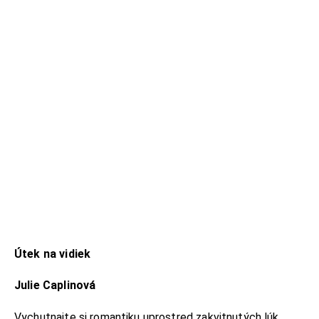
Útek na vidiek
Julie Caplinová
Vychutnajte si romantiku uprostred zakvitnutých lúk