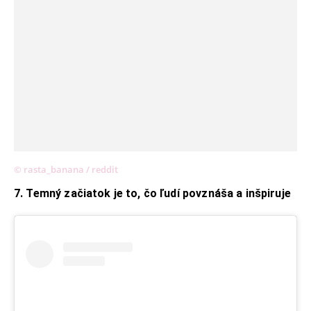
© rasta_banana / reddit
7. Temný začiatok je to, čo ľudí povznáša a inšpiruje