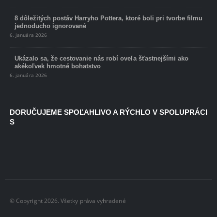
8 dôležitých postáv Harryho Pottera, ktoré boli pri tvorbe filmu
jednoducho ignorované
6. januára 2026
Ukázalo sa, že cestovanie nás robí oveľa šťastnejšími ako
akékoľvek hmotné bohatstvo
6. januára 2026
DORUČUJEME SPOĽAHLIVO A RÝCHLO V SPOLUPRÁCI
S
© Copyright 2026. Všetky práva vyhradené