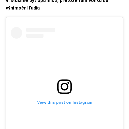
9. Musíme byť optimisti, pretože tam vonku sú
výnimoční ľudia
View this post on Instagram