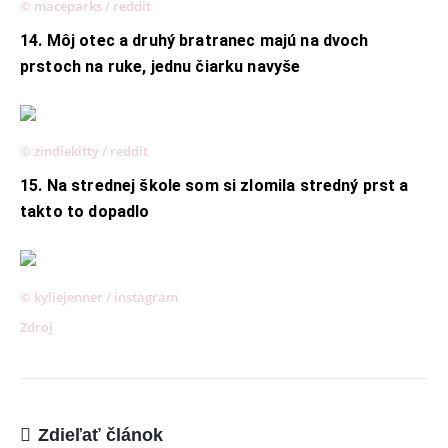
© maceparks / reddit
14. Môj otec a druhý bratranec majú na dvoch
prstoch na ruke, jednu čiarku navyše
© zindiekitty / reddit
15. Na strednej škole som si zlomila stredný prst a
takto to dopadlo
© kyliejenner / instagram
Zdroj
Zdieľať článok