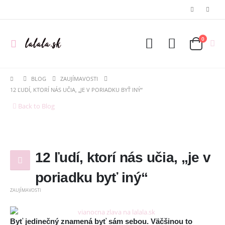
0
BLOG
ZAUJÍMAVOSTI
12 ĽUDÍ, KTORÍ NÁS UČIA, „JE V PORIADKU BYŤ INÝ“
Back to Blog
12 ľudí, ktorí nás učia, „je v
poriadku byť iný“
ZAUJÍMAVOSTI
Byť jedinečný znamená byť sám sebou. Väčšinou to