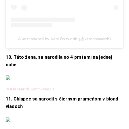
A post shared by Kate Bosworth (@katebosworth)
10. Táto žena, sa narodila so 4 prstami na jednej
nohe
© Itsabeautifulw** / reddit
11. Chlapec sa narodil s čiernym prameňom
v blond
vlasoch