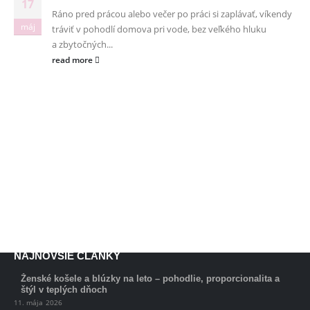
17
Pon - Pia/ 9:00 - 15:00
Ráno pred prácou alebo večer po práci si zaplávať, víkendy
máj
tráviť v pohodlí domova pri vode, bez veľkého hluku
a zbytočných...
read more
INFORMAČNÉ MENU
O Lalala
Reklama
Podmienky používania
Reklamačný poriadok
Kontakt
NAJNOVŠIE ČLÁNKY
Ženské košele a blúzky na leto – pohodlie, proporcionalita a
štýl v teplých dňoch
11. mája 2026