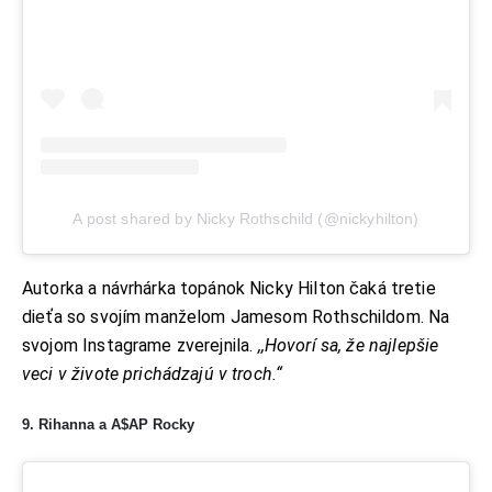
A post shared by Nicky Rothschild (@nickyhilton)
Autorka a návrhárka topánok Nicky Hilton čaká tretie
dieťa so svojím manželom Jamesom Rothschildom. Na
svojom Instagrame zverejnila.
,,Hovorí sa, že najlepšie
veci v živote prichádzajú v troch.“
9. Rihanna a A$AP Rocky