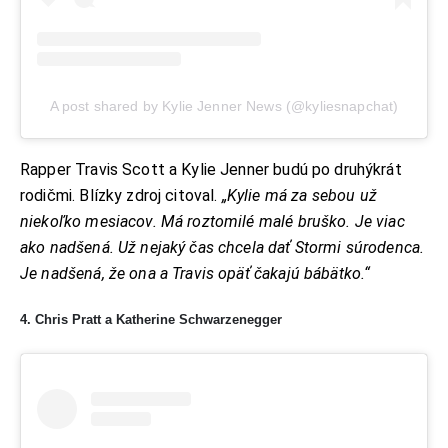
A post shared by Kylie Jenner News (@kyliesnapchat)
Rapper Travis Scott a Kylie Jenner budú po druhýkrát
rodičmi. Blízky zdroj citoval.
„Kylie má za sebou už
niekoľko mesiacov. Má roztomilé malé bruško. Je viac
ako nadšená. Už nejaký čas chcela dať Stormi súrodenca.
Je nadšená, že ona a Travis opäť čakajú bábätko.“
4. Chris Pratt a Katherine Schwarzenegger