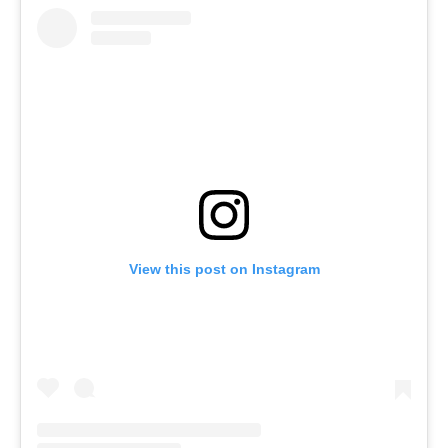
View this post on Instagram
KONTAKT
ADRESA:
Jantárová 30, Košice
TELEFÓN: