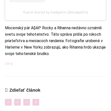
+421 901 762 147
EMAIL:
A post shared by badgalriri (@badgalriri)
ahoj@lalala.sk
SME DOSTUPNÍ:
Pon - Pia/ 9:00 - 15:00
Mocenský pár A$AP Rocky a Rihanna nedávno oznámili
svetu svoje tehotenstvo. Táto správa prišla po rokoch
priateľstva a mesiacoch randenia. Fotografie urobené v
Harleme v New Yorku zobrazujú, ako Rihanna hrdo ukazuje
svoje tehotenské bruško.
INFORMAČNÉ MENU
O Lalala
Zdroj
Reklama
Podmienky používania
Zdieľať článok
Reklamačný poriadok
Kontakt