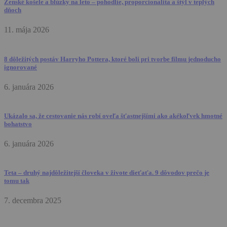
Ženské košele a blúzky na leto – pohodlie, proporcionalita a štýl v teplých
dňoch
11. mája 2026
8 dôležitých postáv Harryho Pottera, ktoré boli pri tvorbe filmu jednoducho
ignorované
6. januára 2026
Ukázalo sa, že cestovanie nás robí oveľa šťastnejšími ako akékoľvek hmotné
bohatstvo
6. januára 2026
Teta – druhý najdôležitejší človeka v živote dieťaťa. 9 dôvodov prečo je
tomu tak
7. decembra 2025