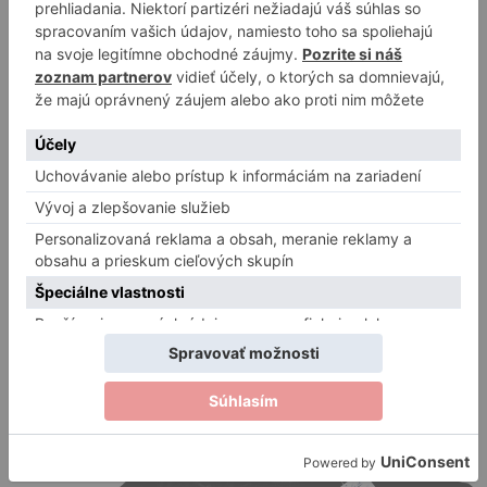
0
out of 5
3,49
€
Original price was: 3,49 €.
2,99
€
Current price is:
2,99 €.
Pridať do košíka
Pridať na môj zoznam
Zobraziť náhľad
Dámske tričká
Tričko – Prines mi Víno – čierne
0
out of 5
20,90
€
Výber možností
This product has multiple variants. The
options may be chosen on the product page
Pridať na môj zoznam
Zobraziť náhľad