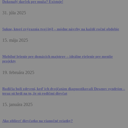
Dokonalý darček pre muža? Existuje!
31. júla 2025
Sukne, ktoré zvýraznia tvoj štýl – módne návrhy na každé ročné obdobie
15. mája 2025
Mobilné lešenie pre domácich majstrov – ideálne riešenie pre menšie
projekty
19. februára 2025
Rodičia boli zdrvení, keď ich dvojčatám diagnostikovali Downov syndróm –
teraz sú hrdí na to, že sú rodičmi dievčat
15. januára 2025
Ako obliecť dievčatko na vianočné sviatky?