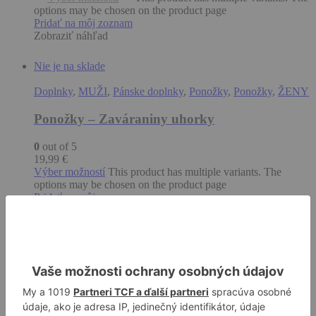
options may be chosen on the product page
Pridať na môj zoznam
Zobraziť náhľad
Nie je na sklade
Doplnky
,
MUŽI
,
Pánske doplnky
,
Ponožky
,
Ponožky
,
ŽENY
Ponožky – Zaváraniny uhorky
0
out of 5
19,99
€
Výber možností
This product has multiple variants. The
options may be chosen on the product page
Pridať na môj zoznam
Zobraziť náhľad
-14%
KOZMETIKA
,
Parfumy
,
ŽENY
Parfum – Sladká vzorka 2ml