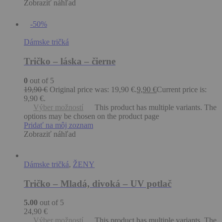
Zobraziť náhľad
-50%
Dámske tričká
Tričko – láska – čierne
0
out of 5
19,90
€
Original price was: 19,90 €.
9,90
€
Current price is:
9,90 €.
Výber možností
This product has multiple variants. The
options may be chosen on the product page
Pridať na môj zoznam
Zobraziť náhľad
Dámske tričká
,
ŽENY
Tričko – Mladá, divoká – UV potlač
5.00
out of 5
24,90
€
Výber možností
This product has multiple variants. The