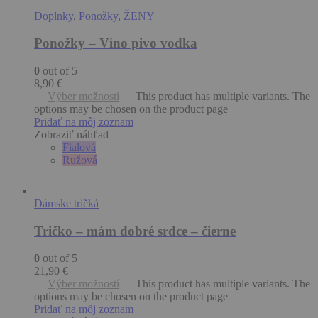
Doplnky
,
Ponožky
,
ŽENY
Ponožky – Víno pivo vodka
0
out of 5
8,90
€
Výber možností
This product has multiple variants. The
options may be chosen on the product page
Pridať na môj zoznam
Zobraziť náhľad
Fialová
Ružová
Dámske tričká
Tričko – mám dobré srdce – čierne
0
out of 5
21,90
€
Výber možností
This product has multiple variants. The
options may be chosen on the product page
Pridať na môj zoznam