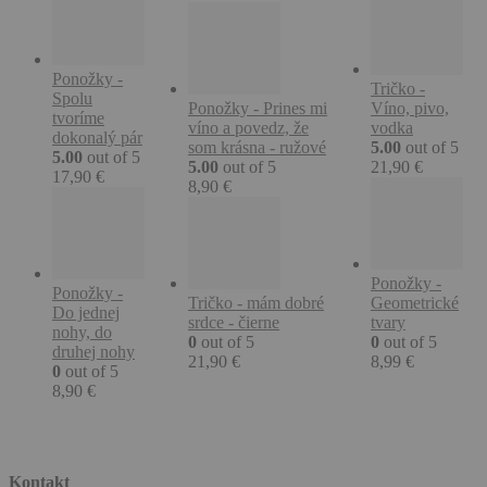
Ponožky -
Tričko -
Spolu
Ponožky - Prines mi
Víno, pivo,
tvoríme
víno a povedz, že
vodka
dokonalý pár
som krásna - ružové
5.00
out of 5
5.00
out of 5
5.00
out of 5
21,90
€
17,90
€
8,90
€
Ponožky -
Ponožky -
Tričko - mám dobré
Geometrické
Do jednej
srdce - čierne
tvary
nohy, do
0
out of 5
0
out of 5
druhej nohy
21,90
€
8,99
€
0
out of 5
8,90
€
Kontakt