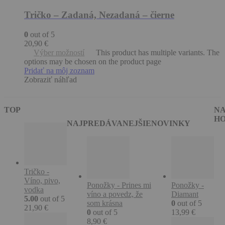
Tričko – Zadaná, Nezadaná – čierne
0
out of 5
20,90
€
Výber možností
This product has multiple variants. The
options may be chosen on the product page
Pridať na môj zoznam
Zobraziť náhľad
TOP
NA
H
NAJPREDÁVANEJŠIE
NOVINKY
Tričko -
Víno, pivo,
Ponožky - Prines mi
Ponožky -
vodka
víno a povedz, že
Diamant
5.00
out of 5
som krásna
0
out of 5
21,90
€
0
out of 5
13,99
€
8,90
€