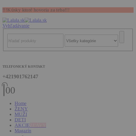
!!!Kúsky ktoré hovoria za teba!!!
Vyhľadávanie
TELEFONICKÝ KONTAKT
+421901762147
0
0
Home
ŽENY
MUŽI
DETI
AKCIE
ZĽAVY
Magazín