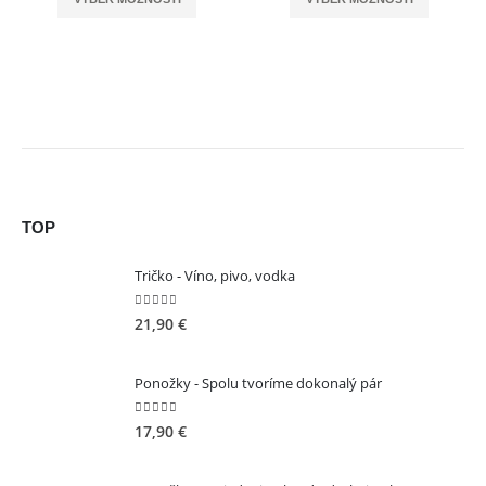
TOP
Tričko - Víno, pivo, vodka
5.00
out of 5
21,90
€
Ponožky - Spolu tvoríme dokonalý pár
5.00
out of 5
17,90
€
KONTAKT
ADRESA: