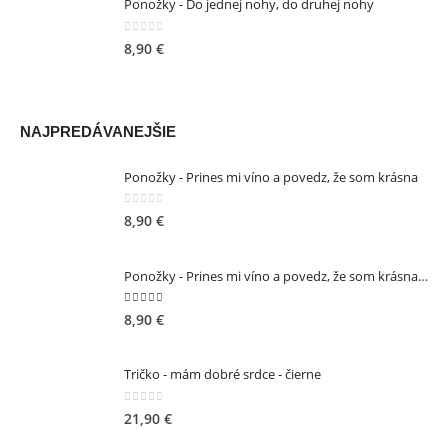
Ponožky - Do jednej nohy, do druhej nohy
Jantárová 30, Košice
TELEFÓN:
0
out of 5
8,90
€
+421 901 762 147
EMAIL:
ahoj@lalala.sk
SME DOSTUPNÍ:
NAJPREDÁVANEJŠIE
Pon - Pia/ 9:00 - 15:00
Ponožky - Prines mi víno a povedz, že som krásna
0
out of 5
8,90
€
INFORMAČNÉ MENU
Ponožky - Prines mi víno a povedz, že som krásna - ružové
O Lalala
5.00
out of 5
8,90
€
Reklama
Podmienky používania
Tričko - mám dobré srdce - čierne
Reklamačný poriadok
0
out of 5
21,90
€
Kontakt