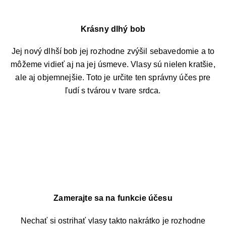
Krásny dlhý bob
Jej nový dlhší bob jej rozhodne zvýšil sebavedomie a to
môžeme vidieť aj na jej úsmeve. Vlasy sú nielen kratšie,
ale aj objemnejšie. Toto je určite ten správny účes pre
ľudí s tvárou v tvare srdca.
KONTAKT
ADRESA:
Jantárová 30, Košice
TELEFÓN:
+421 901 762 147
Zamerajte sa na funkcie účesu
EMAIL:
ahoj@lalala.sk
Nechať si ostrihať vlasy takto nakrátko je rozhodne