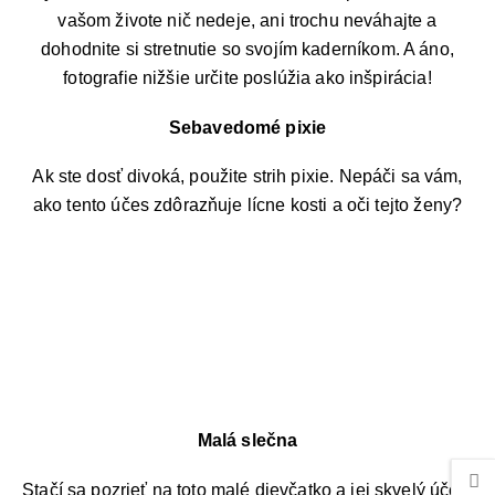
vašom živote nič nedeje, ani trochu neváhajte a
dohodnite si stretnutie so svojím kaderníkom. A áno,
fotografie nižšie určite poslúžia ako inšpirácia!
Sebavedomé pixie
Ak ste dosť divoká, použite strih pixie. Nepáči sa vám,
ako tento účes zdôrazňuje lícne kosti a oči tejto ženy?
Malá slečna
Stačí sa pozrieť na toto malé dievčatko a jej skvelý účes.