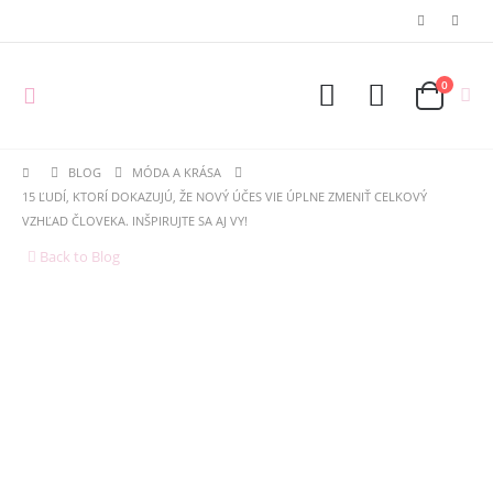
0
BLOG
MÓDA A KRÁSA
15 ĽUDÍ, KTORÍ DOKAZUJÚ, ŽE NOVÝ ÚČES VIE ÚPLNE ZMENIŤ CELKOVÝ
VZHĽAD ČLOVEKA. INŠPIRUJTE SA AJ VY!
Back to Blog