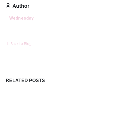
11. mája 2026
Author
8 dôležitých postáv Harryho Pottera, ktoré boli pri
Wednesday
tvorbe filmu jednoducho ignorované
6. januára 2026
Ukázalo sa, že cestovanie nás robí oveľa šťastnejšími
ako akékoľvek hmotné bohatstvo
Back to Blog
6. januára 2026
DORUČUJEME SPOĽAHLIVO A RÝCHLO V SPOLUPRÁCI
S
RELATED
POSTS