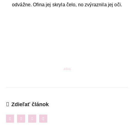
SME DOSTUPNÍ:
odvážne. Ofina jej skryla čelo, no zvýraznila jej oči.
Pon - Pia/ 9:00 - 15:00
INFORMAČNÉ MENU
O Lalala
Reklama
zdroj
Podmienky používania
Reklamačný poriadok
Kontakt
Zdieľať článok
NAJNOVŠIE ČLÁNKY
Ženské košele a blúzky na leto – pohodlie,
proporcionalita a štýl v teplých dňoch