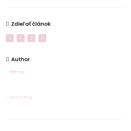
Reklamačný poriadok
Kontakt
Zdieľať článok
NAJNOVŠIE ČLÁNKY
Ženské košele a blúzky na leto – pohodlie,
proporcionalita a štýl v teplých dňoch
11. mája 2026
Author
8 dôležitých postáv Harryho Pottera, ktoré boli pri
tvorbe filmu jednoducho ignorované
Verrny
6. januára 2026
Ukázalo sa, že cestovanie nás robí oveľa
šťastnejšími ako akékoľvek hmotné bohatstvo
Back to Blog
6. januára 2026
DORUČUJEME SPOĽAHLIVO A RÝCHLO V SPOLUPRÁCI
S