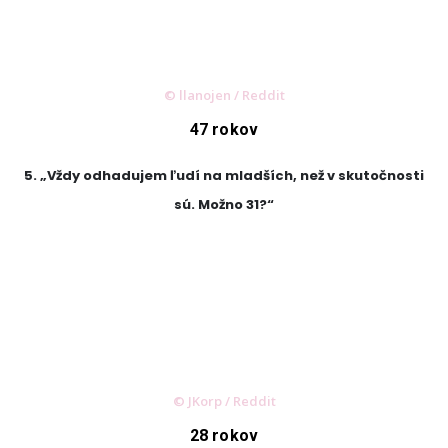
© llanojen / Reddit
47 rokov
5. „Vždy odhadujem ľudí na mladších, než v skutočnosti
sú. Možno 31?“
© JKorp / Reddit
28 rokov