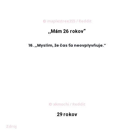
KONTAKT
ADRESA:
Jantárová 30, Košice
© maplestree355 / Reddit
TELEFÓN:
,,Mám 26 rokov“
+421 901 762 147
EMAIL:
16. ,,Myslím, že čas ťa neovplyvňuje.“
ahoj@lalala.sk
SME DOSTUPNÍ:
Pon - Pia/ 9:00 - 15:00
INFORMAČNÉ MENU
© xkmochi / Reddit
O Lalala
29 rokov
Reklama
Zdroj
Podmienky používania