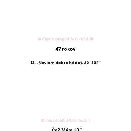
© daydreamgoddess / Reddit
47 rokov
13. „Neviem dobre hádať. 29-30?“
© ComptonKid400 / Reddit
,,Čo? Mám 18.“