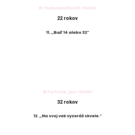
© TheHumanAfterAll / Reddit
22 rokov
11. ,,Buď 14 alebo 32”
© Particular_jess / Reddit
32 rokov
12. ,,Na svoj vek vyzeráš skvele.“