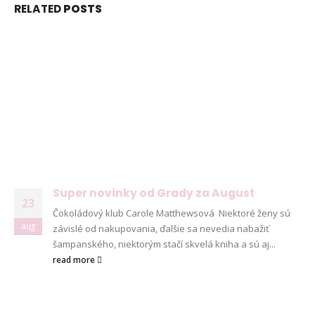
RELATED
POSTS
Super novinky od Grady za August
23
Čokoládový klub Carole Matthewsová Niektoré ženy sú
aug
závislé od nakupovania, ďalšie sa nevedia nabažiť
šampanského, niektorým stačí skvelá kniha a sú aj...
© Copyright 2026. Všetky práva vyhradené
read more