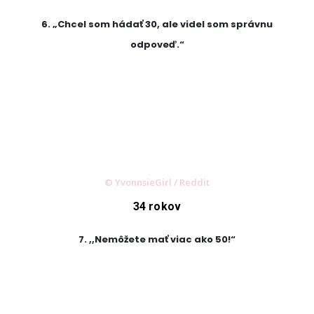
6. „Chcel som hádať 30, ale videl som správnu
odpoveď.“
© YvonnsieGirl / Reddit
34 rokov
7. ,,Nemôžete mať viac ako 50!“