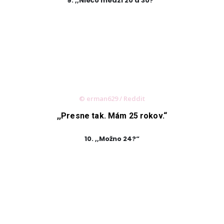
9. ,,Niečo medzi 20 a 30?“
© erman629 / Reddit
,,Presne tak. Mám 25 rokov.“
10. ,,Možno 24?“