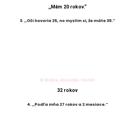
,,Mám 20 rokov.“
3. ,,Oči hovoria 25, no myslím si, že máte 35.“
© Mobile_Abies2063 / Reddit
32 rokov
4. ,,Podľa mňa 27 rokov a 2 mesiace.“