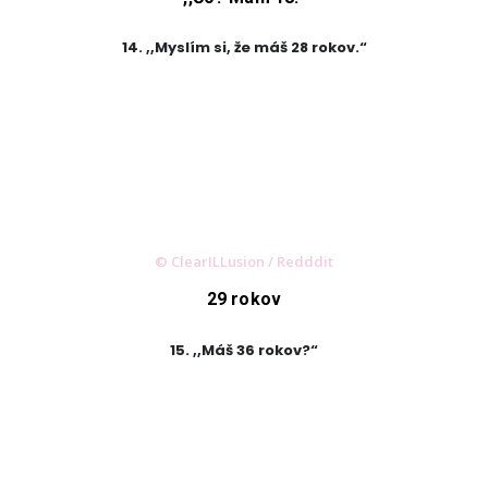
14. ,,Myslím si, že máš 28 rokov.“
© ClearILLusion / Redddit
29 rokov
15. ,,Máš 36 rokov?“