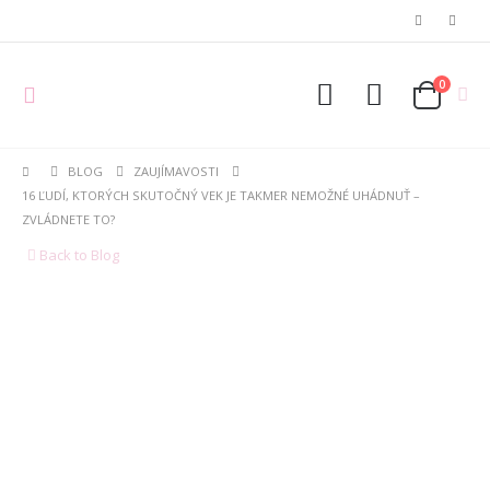
0
BLOG
ZAUJÍMAVOSTI
16 ĽUDÍ, KTORÝCH SKUTOČNÝ VEK JE TAKMER NEMOŽNÉ UHÁDNUŤ –
ZVLÁDNETE TO?
Back to Blog