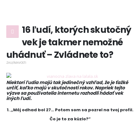
16 ľudí, ktorých skutočný
vek je takmer nemožné
uhádnuť – Zvládnete to?
ZAUJÍMAVOSTI
Niektorí ľudia majú tak jedinečný vzhľad, že je ťažké
určiť, koľko majú v skutočnosti rokov. Napriek tejto
výzve sa používatelia internetu rozhodli hádať vek
iných ľudí.
1. ,,Môj odhad bol 27… Potom som sa pozrel na tvoj profil.
Čo je to za kúzlo?“