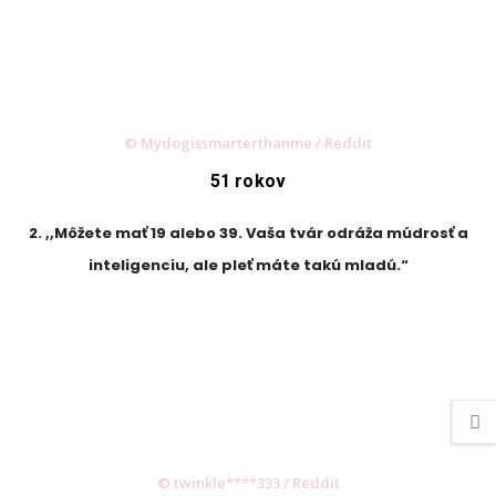
© Mydogissmarterthanme / Reddit
51 rokov
2. ,,Môžete mať 19 alebo 39. Vaša tvár odráža múdrosť a
inteligenciu, ale pleť máte takú mladú.“
© twinkle****333 / Reddit