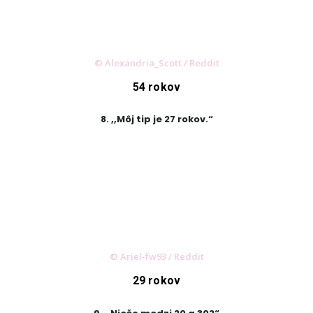
© Alexandria_Scott / Reddit
54 rokov
8. ,,Môj tip je 27 rokov.“
© Ariel-fw93 / Reddit
29 rokov