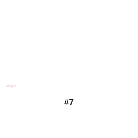
Imgur
#7