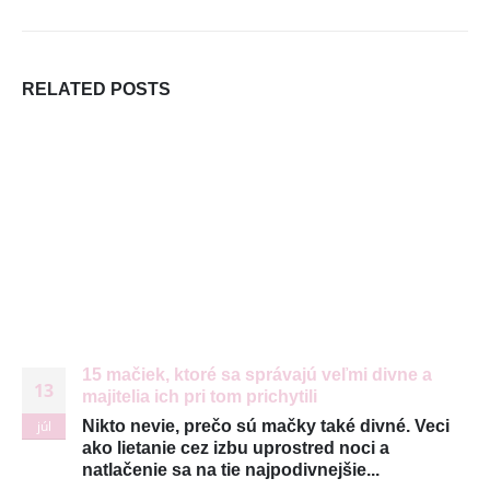
DORUČUJEME SPOĽAHLIVO A RÝCHLO V SPOLUPRÁCI
S
RELATED
POSTS
15 mačiek, ktoré sa správajú veľmi divne a
13
majitelia ich pri tom prichytili
júl
Nikto nevie, prečo sú mačky také divné. Veci
ako lietanie cez izbu uprostred noci a
natlačenie sa na tie najpodivnejšie...
© Copyright 2026. Všetky práva vyhradené