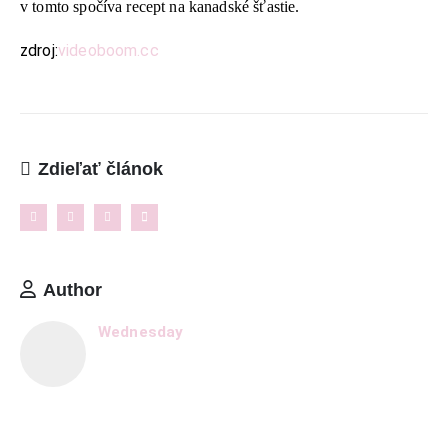
v tomto spočíva recept na kanadské šťastie.
O Lalala
zdroj:
videoboom.cc
Reklama
Podmienky používania
Reklamačný poriadok
Zdieľať článok
Kontakt
NAJNOVŠIE ČLÁNKY
Ženské košele a blúzky na leto – pohodlie,
proporcionalita a štýl v teplých dňoch
Author
11. mája 2026
Wednesday
8 dôležitých postáv Harryho Pottera, ktoré boli pri
tvorbe filmu jednoducho ignorované
6. januára 2026
Ukázalo sa, že cestovanie nás robí oveľa šťastnejšími