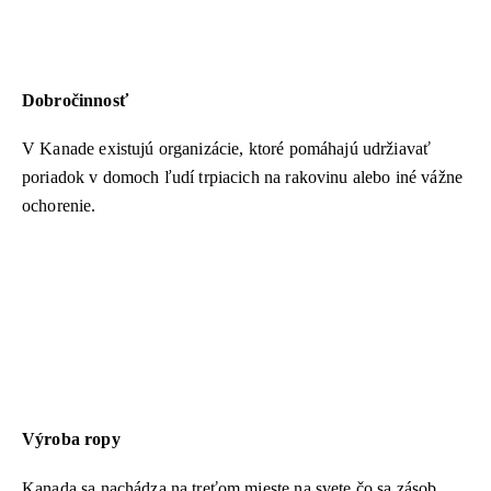
Dobročinnosť
V Kanade existujú organizácie, ktoré pomáhajú udržiavať
poriadok v domoch ľudí trpiacich na rakovinu alebo iné vážne
ochorenie.
Výroba ropy
Kanada sa nachádza na treťom mieste na svete čo sa zásob