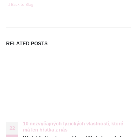
ako akékoľvek hmotné bohatstvo
Back to Blog
6. januára 2026
DORUČUJEME SPOĽAHLIVO A RÝCHLO V SPOLUPRÁCI
S
RELATED
POSTS
10 nezvyčajných fyzických vlastností, ktoré
22
má len hŕstka z nás