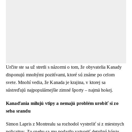
Určite ste sa už stretli s názormi o tom, že obyvatelia Kanady
disponujú mnohými pozitívami, ktoré sú známe po celom
svete. Mnohí vedia, že Kanada je krajina, v ktorej sa
sústreďujú najpopulárnejšie zimné športy – najmä hokej.
Kanaďania milujú vtipy a nemajú problém urobiť si zo
seba srandu
Simon Lapris z Montrealu sa rozhodol vystreliť si z miestnych
policajtov. Zo snehu sa mu podarilo vytvoriť detailnú kópiu