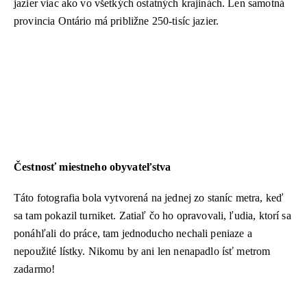
jazier viac ako vo všetkých ostatných krajinách. Len samotná
provincia Ontário má približne 250-tisíc jazier.
Čestnosť miestneho obyvateľstva
Táto fotografia bola vytvorená na jednej zo staníc metra, keď
sa tam pokazil turniket. Zatiaľ čo ho opravovali, ľudia, ktorí sa
ponáhľali do práce, tam jednoducho nechali peniaze a
nepoužité lístky. Nikomu by ani len nenapadlo ísť metrom
zadarmo!