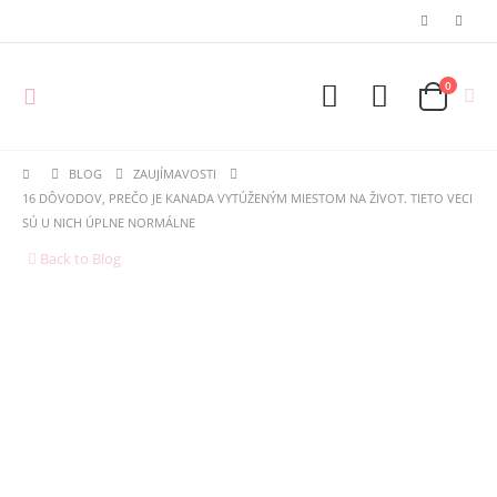
0
BLOG
ZAUJÍMAVOSTI
16 DÔVODOV, PREČO JE KANADA VYTÚŽENÝM MIESTOM NA ŽIVOT. TIETO VECI
SÚ U NICH ÚPLNE NORMÁLNE
Back to Blog