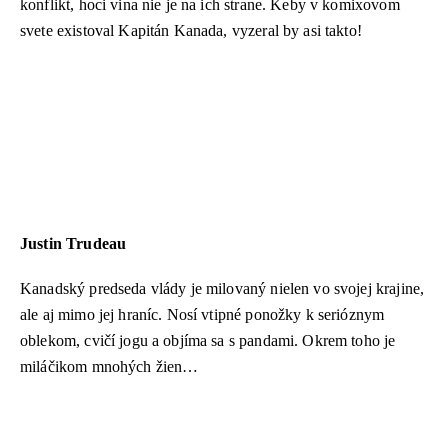
konflikt, hoci vina nie je na ich strane. Keby v komixovom
svete existoval Kapitán Kanada, vyzeral by asi takto!
Justin Trudeau
Kanadský predseda vlády je milovaný nielen vo svojej krajine,
ale aj mimo jej hraníc. Nosí vtipné ponožky k serióznym
oblekom, cvičí jogu a objíma sa s pandami. Okrem toho je
miláčikom mnohých žien…