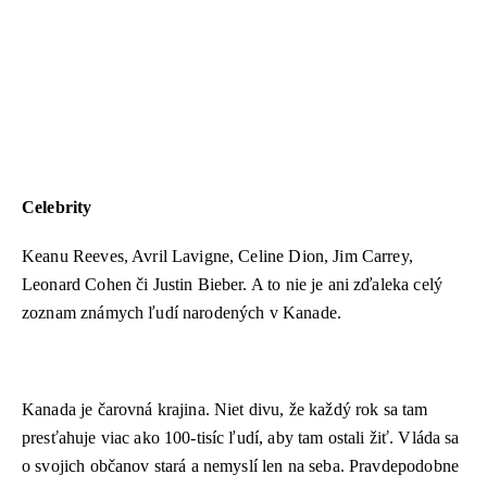
KONTAKT
ADRESA:
Jantárová 30, Košice
Celebrity
TELEFÓN:
Keanu Reeves, Avril Lavigne, Celine Dion, Jim Carrey,
+421 901 762 147
Leonard Cohen či Justin Bieber. A to nie je ani zďaleka celý
EMAIL:
ahoj@lalala.sk
zoznam známych ľudí narodených v Kanade.
SME DOSTUPNÍ:
Pon - Pia/ 9:00 - 15:00
Kanada je čarovná krajina. Niet divu, že každý rok sa tam
presťahuje viac ako 100-tisíc ľudí, aby tam ostali žiť. Vláda sa
o svojich občanov stará a nemyslí len na seba. Pravdepodobne
INFORMAČNÉ MENU