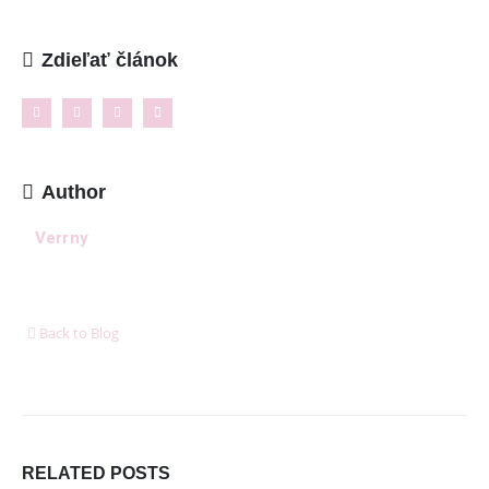
Kontakt
Zdieľať článok
NAJNOVŠIE ČLÁNKY
Ženské košele a blúzky na leto – pohodlie,
proporcionalita a štýl v teplých dňoch
11. mája 2026
Author
8 dôležitých postáv Harryho Pottera, ktoré boli pri
tvorbe filmu jednoducho ignorované
Verrny
6. januára 2026
Ukázalo sa, že cestovanie nás robí oveľa šťastnejšími
ako akékoľvek hmotné bohatstvo
Back to Blog
6. januára 2026
DORUČUJEME SPOĽAHLIVO A RÝCHLO V SPOLUPRÁCI
S
RELATED
POSTS