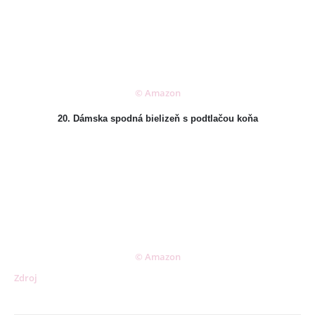
ADRESA:
Jantárová 30, Košice
TELEFÓN:
+421 901 762 147
EMAIL:
ahoj@lalala.sk
© Amazon
SME DOSTUPNÍ:
20. Dámska spodná bielizeň s podtlačou koňa
Pon - Pia/ 9:00 - 15:00
INFORMAČNÉ MENU
O Lalala
Reklama
© Amazon
Zdroj
Podmienky používania
Reklamačný poriadok