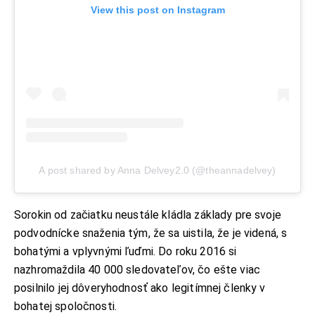
View this post on Instagram
A post shared by Anna Delvey2.0 (@theannadelvey)
Sorokin od začiatku neustále kládla základy pre svoje
podvodnícke snaženia tým, že sa uistila, že je videná, s
bohatými a vplyvnými ľuďmi. Do roku 2016 si
nazhromaždila 40 000 sledovateľov, čo ešte viac
posilnilo jej dôveryhodnosť ako legitímnej členky v
bohatej spoločnosti.