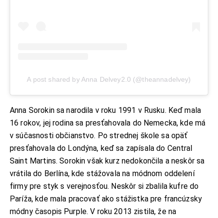
A post shared by Anna Delvey2.0 (@theannadelvey)
Anna Sorokin sa narodila v roku 1991 v Rusku. Keď mala
16 rokov, jej rodina sa presťahovala do Nemecka, kde má
v súčasnosti občianstvo. Po strednej škole sa opäť
presťahovala do Londýna, keď sa zapísala do Central
Saint Martins. Sorokin však kurz nedokončila a neskôr sa
vrátila do Berlína, kde stážovala na módnom oddelení
firmy pre styk s verejnosťou. Neskôr si zbalila kufre do
Paríža, kde mala pracovať ako stážistka pre francúzsky
módny časopis Purple. V roku 2013 zistila, že na