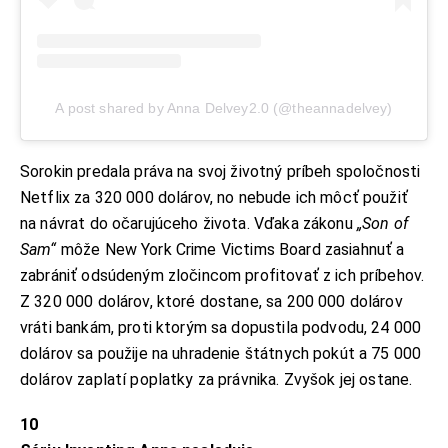
A post shared by Anna Delvey2.0 (@theannadelvey)
Sorokin predala práva na svoj životný príbeh spoločnosti
Netflix za 320 000 dolárov, no nebude ich môcť použiť
na návrat do očarujúceho života. Vďaka zákonu
„Son of
Sam“
môže New York Crime Victims Board zasiahnuť a
zabrániť odsúdeným zločincom profitovať z ich príbehov.
Z 320 000 dolárov, ktoré dostane, sa 200 000 dolárov
vráti bankám, proti ktorým sa dopustila podvodu, 24 000
dolárov sa použije na uhradenie štátnych pokút a 75 000
dolárov zaplatí poplatky za právnika. Zvyšok jej ostane.
10