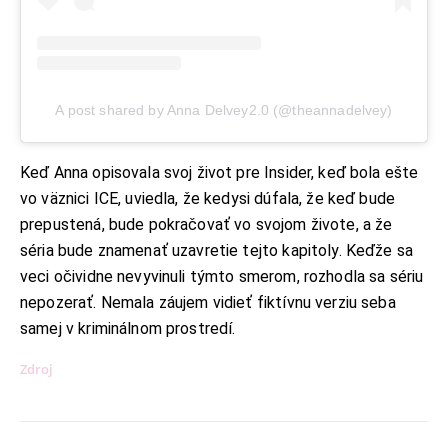
A post shared by Anna Delvey2.0 (@theannadelvey)
Keď Anna opisovala svoj život pre Insider, keď bola ešte
vo väznici ICE, uviedla, že kedysi dúfala, že keď bude
KONTAKT
prepustená, bude pokračovať vo svojom živote, a že
séria bude znamenať uzavretie tejto kapitoly. Keďže sa
ADRESA:
Jantárová 30, Košice
veci očividne nevyvinuli týmto smerom, rozhodla sa sériu
TELEFÓN:
nepozerať. Nemala záujem vidieť fiktívnu verziu seba
+421 901 762 147
samej v kriminálnom prostredí.
EMAIL:
ahoj@lalala.sk
Zdroj
SME DOSTUPNÍ:
Pon - Pia/ 9:00 - 15:00