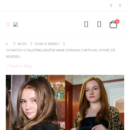
0
BLOG
FILMY A SERIÁLY
10 FAKTOV O FALOŠNEJ DEDIČKE ANNE SOROKIN Z NETFLIXU, KTORÉ STE
NEVEDELI
Back to Blog