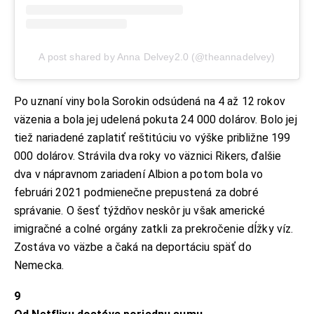
A post shared by Anna Delvey2.0 (@theannadelvey)
Po uznaní viny bola Sorokin odsúdená na 4 až 12 rokov
väzenia a bola jej udelená pokuta 24 000 dolárov. Bolo jej
tiež nariadené zaplatiť reštitúciu vo výške približne 199
000 dolárov. Strávila dva roky vo väznici Rikers, ďalšie
dva v nápravnom zariadení Albion a potom bola vo
februári 2021 podmienečne prepustená za dobré
správanie. O šesť týždňov neskôr ju však americké
imigračné a colné orgány zatkli za prekročenie dĺžky víz.
Zostáva vo väzbe a čaká na deportáciu späť do
Nemecka.
9