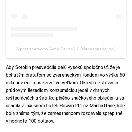
A post shared by Anna Delvey2.0 (@theannadelvey)
Aby Sorokin presvedčila celú vysokú spoločnosť, že je
bohatým dieťaťom so zvereneckým fondom vo výške 60
miliónov eur, musela žiť vo veľkom. Okrem cestovania
prúdovým lietadlom, konzumáciou jedál v drahých
reštauráciách a šatníka plného značkového oblečenia sa
usadila v luxusnom hoteli Howard 11 na Manhattane, kde
bola známa tým, že zamestnancom rozdávala sprepitné
v hodnote 100 dolárov.