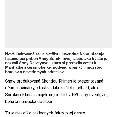
Nová limitovaná séria Netflixu, Inventing Anna, sleduje
fascinujúci príbeh Anny Sorokinovej, alebo ako by ste ju
nazvali Anny Delveyovej, ktorá si prerazila cestu k
Manhattanskej smotánke, podviedla banky, množstvo
hotelov a nevedomých priateľov.
Show produkovaná Shondou Rhimes je prezentovaná
očami novinárky, ktorá si dala za úlohu odhaliť, ako
Sorokin oklamala najelitnejšie kruhy NYC, aby uverili, že je
bohatá nemecká dedička.
Tu je niekoľko základných fakty o jej ceste.