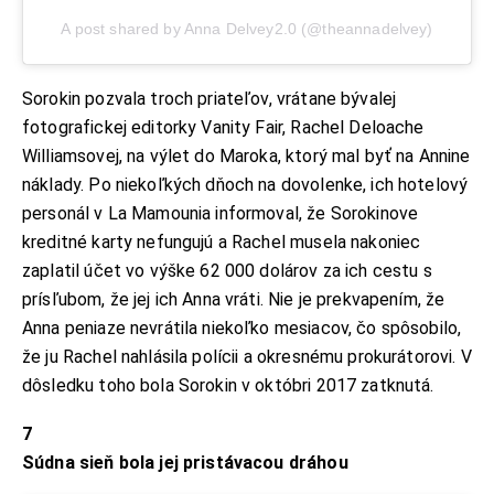
A post shared by Anna Delvey2.0 (@theannadelvey)
Sorokin pozvala troch priateľov, vrátane bývalej
fotografickej editorky Vanity Fair, Rachel Deloache
Williamsovej, na výlet do Maroka, ktorý mal byť na Annine
náklady. Po niekoľkých dňoch na dovolenke, ich hotelový
personál v La Mamounia informoval, že Sorokinove
kreditné karty nefungujú a Rachel musela nakoniec
zaplatil účet vo výške 62 000 dolárov za ich cestu s
prísľubom, že jej ich Anna vráti. Nie je prekvapením, že
Anna peniaze nevrátila niekoľko mesiacov, čo spôsobilo,
že ju Rachel nahlásila polícii a okresnému prokurátorovi. V
dôsledku toho bola Sorokin v októbri 2017 zatknutá.
7
Súdna sieň bola jej pristávacou dráhou