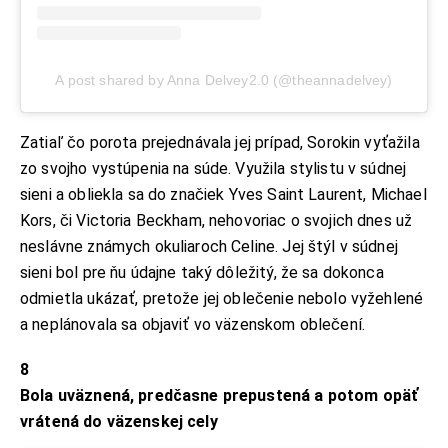
A post shared by Anna Delvey2.0 (@theannadelvey)
Zatiaľ čo porota prejednávala jej prípad, Sorokin vyťažila
zo svojho vystúpenia na súde. Využila stylistu v súdnej
sieni a obliekla sa do značiek Yves Saint Laurent, Michael
Kors, či Victoria Beckham, nehovoriac o svojich dnes už
neslávne známych okuliaroch Celine. Jej štýl v súdnej
sieni bol pre ňu údajne taký dôležitý, že sa dokonca
odmietla ukázať, pretože jej oblečenie nebolo vyžehlené
a neplánovala sa objaviť vo väzenskom oblečení.
8
Bola uväznená, predčasne prepustená a potom opäť
vrátená do väzenskej cely