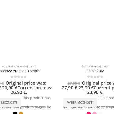
KOMPLETY
,
VÝPREDAJ
,
ŽENY
ŠATY
,
VÝPREDAJ
,
ŽENY
portový crop top komplet
Letné šaty
0
out of 5
0
out of 5
Original price was:
Original price
0
€
27,90
€
.
26,90
€
Current price is:
27,90 €.
23,90
€
Current p
26,90 €.
23,90 €.
This product has
This pro
R MOŽNOSTÍ
VÝBER MOŽNOSTÍ
le variants. The options may be chosen on the product page
multiple variants. The options may be chosen on the produ