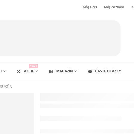
Môj Účet
Môj Zoznam
K
ZĽAVY
I
AKCIE
MAGAZÍN
ČASTÉ OTÁZKY
 SUKŇA