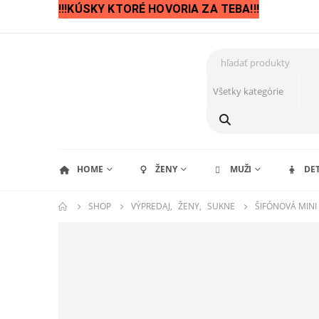
!!!KÚSKY KTORÉ HOVORIA ZA TEBA!!!
HOME
ŽENY
MUŽI
DET
SHOP
VÝPREDAJ
,
ŽENY
,
SUKNE
ŠIFÓNOVÁ MINI