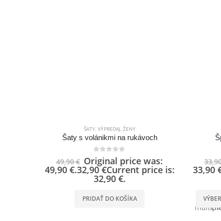
ŠATY
,
VÝPREDAJ
,
ŽENY
Šaty s volánikmi na rukávoch
Š
0
out of 5
Original price was:
49,90
€
33,9
49,90 €.
32,90
€
Current price is:
33,90 €
32,90 €.
PRIDAŤ DO KOŠÍKA
VÝBE
multip