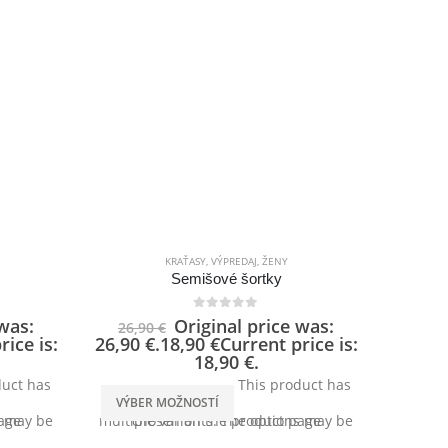
KRAŤASY
,
VÝPREDAJ
,
ŽENY
Semišové šortky
0
out of 5
 was:
Original price was:
26,90
€
19,
rice is:
26,90 €.
18,90
€
Current price is:
19,90 
18,90 €.
duct has
This product has
VÝBER MOŽNOSTÍ
VÝBE
ct page
multiple variants. The options may be chosen on the product page
multi