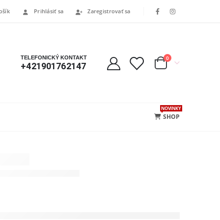
ošík
Prihlásiť sa
Zaregistrovať sa
TELEFONICKÝ KONTAKT
0
+421901762147
NOVINKY
SHOP