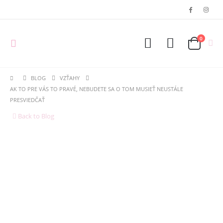
0
BLOG
VZŤAHY
AK TO PRE VÁS TO PRAVÉ, NEBUDETE SA O TOM MUSIEŤ NEUSTÁLE
PRESVIEDČAŤ
Back to Blog