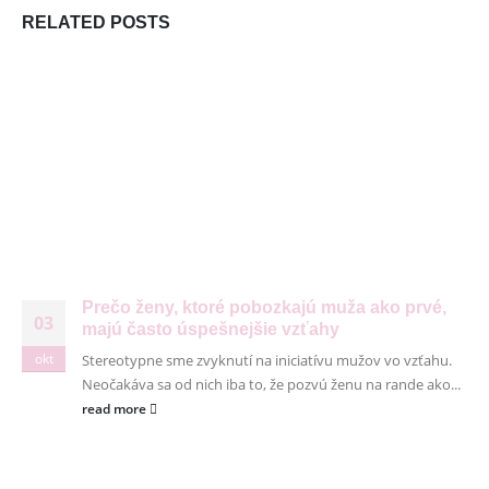
RELATED
POSTS
DORUČUJEME SPOĽAHLIVO A RÝCHLO V SPOLUPRÁCI
S
Prečo ženy, ktoré pobozkajú muža ako prvé,
03
majú často úspešnejšie vzťahy
okt
Stereotypne sme zvyknutí na iniciatívu mužov vo vzťahu.
Neočakáva sa od nich iba to, že pozvú ženu na rande ako...
read more
© Copyright 2026. Všetky práva vyhradené