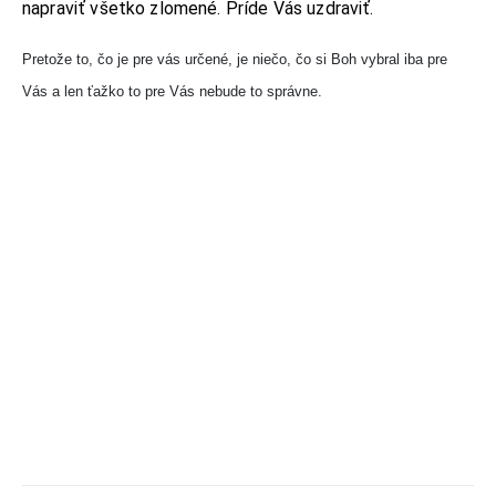
napraviť všetko zlomené. Príde Vás uzdraviť.
Pretože to, čo je pre vás určené, je niečo, čo si Boh vybral iba pre
KONTAKT
Vás a len ťažko to pre Vás nebude to správne.
ADRESA:
Jantárová 30, Košice
TELEFÓN:
+421 901 762 147
EMAIL:
ahoj@lalala.sk
SME DOSTUPNÍ:
Pon - Pia/ 9:00 - 15:00
INFORMAČNÉ MENU
O Lalala
Reklama