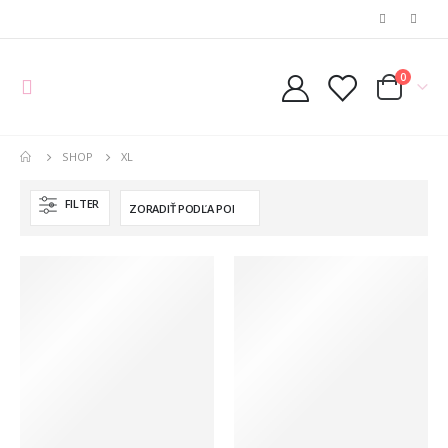
0
SHOP
XL
FILTER