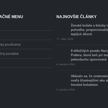
AČNÉ MENU
NAJNOVŠIE ČLÁNKY
Ženské košele a blúzky n
pohodlie, proporcionalita
teplých dňoch
11. mája 2026
ky používania
8 dôležitých postáv Harr
čný poriadok
Pottera, ktoré boli pri tv
jednoducho ignorované
6. januára 2026
Ukázalo sa, že cestovani
oveľa šťastnejšími ako 
hmotné bohatstvo
6. januára 2026