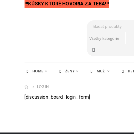
!!!KÚSKY KTORÉ HOVORIA ZA TEBA!!!
HOME
ŽENY
MUŽI
DET
LOG IN
[discussion_board_login_form]