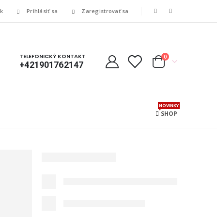
ík
Prihlásiť sa
Zaregistrovať sa
TELEFONICKÝ KONTAKT
0
+421901762147
NOVINKY
SHOP