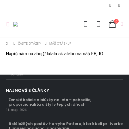
INFORMAČNÉ MENU
0
O Lalala
Reklama
ČASTÉ OTÁZKY
MÁŠ OTÁZKU?
Podmienky používania
Napíš nám na ahoj@lalala.sk alebo na náš FB, IG
Reklamačný poriadok
Kontakt
NAJNOVŠIE ČLÁNKY
Ženské košele a blúzky na leto – pohodlie,
proporcionalita a štýl v teplých dňoch
11. mája 2026
8 dôležitých postáv Harryho Pottera, ktoré boli pri tvorbe
filmu jednoducho ignorované